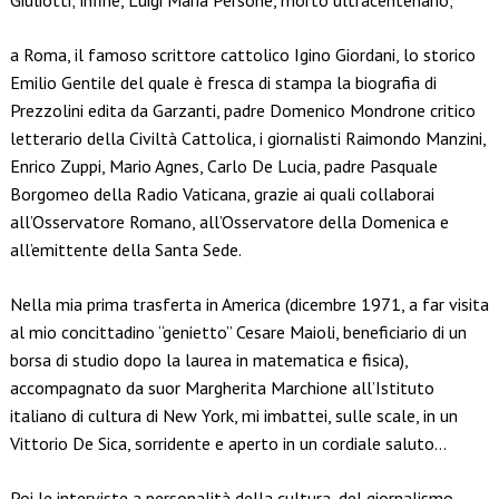
Giuliotti; infine, Luigi Maria Personè, morto ultracentenario;
a Roma, il famoso scrittore cattolico Igino Giordani, lo storico
Emilio Gentile del quale è fresca di stampa la biografia di
Prezzolini edita da Garzanti, padre Domenico Mondrone critico
letterario della Civiltà Cattolica, i giornalisti Raimondo Manzini,
Enrico Zuppi, Mario Agnes, Carlo De Lucia, padre Pasquale
Borgomeo della Radio Vaticana, grazie ai quali collaborai
all’Osservatore Romano, all’Osservatore della Domenica e
all’emittente della Santa Sede.
Nella mia prima trasferta in America (dicembre 1971, a far visita
al mio concittadino “genietto” Cesare Maioli, beneficiario di un
borsa di studio dopo la laurea in matematica e fisica),
accompagnato da suor Margherita Marchione all’Istituto
italiano di cultura di New York, mi imbattei, sulle scale, in un
Vittorio De Sica, sorridente e aperto in un cordiale saluto…
Poi le interviste a personalità della cultura, del giornalismo,