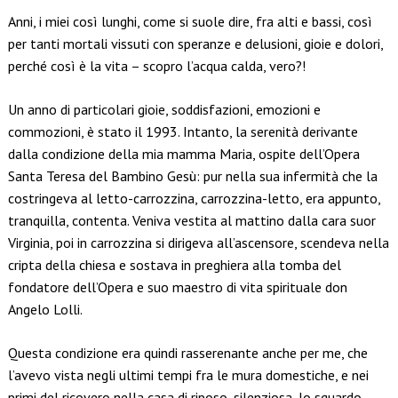
Anni, i miei così lunghi, come si suole dire, fra alti e bassi, così
per tanti mortali vissuti con speranze e delusioni, gioie e dolori,
perché così è la vita – scopro l’acqua calda, vero?!
Un anno di particolari gioie, soddisfazioni, emozioni e
commozioni, è stato il 1993. Intanto, la serenità derivante
dalla condizione della mia mamma Maria, ospite dell’Opera
Santa Teresa del Bambino Gesù: pur nella sua infermità che la
costringeva al letto-carrozzina, carrozzina-letto, era appunto,
tranquilla, contenta. Veniva vestita al mattino dalla cara suor
Virginia, poi in carrozzina si dirigeva all’ascensore, scendeva nella
cripta della chiesa e sostava in preghiera alla tomba del
fondatore dell’Opera e suo maestro di vita spirituale don
Angelo Lolli.
Questa condizione era quindi rasserenante anche per me, che
l’avevo vista negli ultimi tempi fra le mura domestiche, e nei
primi del ricovero nella casa di riposo, silenziosa, lo sguardo