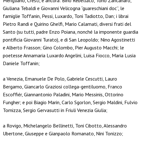
Merigliano, Cresti, e ancora: Bino Rebellato, Tono Zancanaro,
Giuliana Tebaldi e Giovanni Velicogna “guareschiani doc”, le
famiglie Toffanin, Pessi, Luxardo, Toni Tadiotto, Dan; i librai
Pietro Randi e Quirino Ghelfi, Mario Calamati, diversi frati del
Santo (su tutti, padre Enzo Poiana, nonché la imponente guardia
pontificia Giovanni Turato), e di San Leopoldo; Nino Agostinetti
e Alberto Frasson; Gino Colombo, Pier Augusto Macchi; le
poetesse Annamaria Luxardo Angelini, Luisa Fiocco, Maria Lusia
Daniele Toffanin;
a Venezia, Emanuele De Polo, Gabriele Cescutti, Lauro
Bergamo, Giancarlo Graziosi collega-gentiluomo, Franco
Escoffiér, Giannantonio Paladini, Mario Messinis, Ottorino
Fungher; e poi Biagio Marin, Carlo Sgorlon, Sergio Maldini, Fulvio
Tomizza, Sergio Gervasutti in Friuli Venezia Giulia;
a Rovigo, Michelangelo Bellinetti, Toni Cibotto, Alessandro
Ubertone, Giuseppe e Gianpaolo Romanato, Nini Tonizzo;