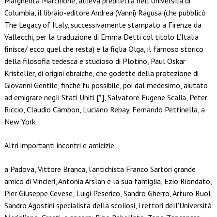
Margherita Marchione, allieva prediletta nell’Università di
Columbia, il libraio-editore Andrea (Vanni) Ragusa (che pubblicò
The Legacy of Italy, successivamente stampato a Firenze da
Vallecchi, per la traduzione di Emma Detti col titolo L’Italia
finisce/ ecco quel che resta) e la figlia Olga, il famoso storico
della filosofia tedesca e studioso di Plotino, Paul Oskar
Kristeller, di origini ebraiche, che godette della protezione di
Giovanni Gentile, finché fu possibile, poi dal medesimo, aiutato
ad emigrare negli Stati Uniti [*], Salvatore Eugene Scalia, Peter
Riccio, Claudio Cambon, Luciano Rebay, Fernando Pettinella, a
New York.
Altri importanti incontri e amicizie…
a Padova, Vittore Branca, l’antichista Franco Sartori grande
amico di Vincieri, Antonia Arslan e la sua famiglia, Ezio Riondato,
Pier Giuseppe Cevese, Luigi Peserico, Sandro Gherro, Arturo Ruol,
Sandro Agostini specialista della scoliosi, i rettori dell’Università