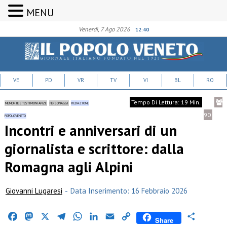
MENU
Venerdì, 7 Ago 2026
12:40
VE
PD
VR
TV
VI
BL
RO
Tempo Di Lettura: 19 Min.
MEMORIE E TESTIMONIANZE
PERSONAGGI
REDAZIONE
90
POPOLOVENETO
Incontri e anniversari di un
giornalista e scrittore: dalla
Romagna agli Alpini
Giovanni Lugaresi
-
Data Inserimento: 16 Febbraio 2026
Facebook
Mastodon
X
Telegram
WhatsApp
LinkedIn
Email
Copy
Condividi
Share