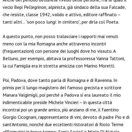
vecio Bepi Pellegrinon, alpinista, già sindaco della sua Falcade,
che resiste, classe 1942, valido e attivo, editore raffinato –
tanti altri… “son poco lungi: in cimitero”, per dirla col Poeta.
A questo punto, non posso tralasciare i rapporti mai venuti
meno con la mia Romagna anche attraverso incontri
(frequentazioni) con persone dei luoghi dove ho vissuto. A
Belluno, per esempio, abitava la professoressa Vanna Tattoni,
la cui famiglia era in stretta amicizia con Marino Moretti.
Poi, Padova, dove tanto parla di Romagna e di Ravenna. In
primis per il lungo magistero del famoso grecista e scrittore
Manara Valgimigli, poi perché a Padova si era laureato il mio
indimenticabile preside Michele Vincieri – in questa città
incontrai poi un grande amico, più anziano di me, il faentino
Giorgio Cicognani, rappresentante di vini, devoto di padre Pio e di
sant’Antonio, nonché due eccellenti ristoratori di Riolo Terme
affermatisi in breve tempo: Sonia Savioli e Mario Di Natale…