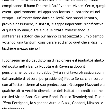
compleanno, il buon Dio me li farà “vedere-vivere”. Certo, quegli
eventi, quei momenti, mi appaiono lontani e lontanissimi nel
tempo – un’impressione data dall’età? Non saprei. Intanto,
provo a riassumere, in sintesi, le tappe importanti, significative
di questi 85 anni, oltre a quelle citate, tralasciando le
sofferenze, i dolori che pur hanno caratterizzato il mio tempo,
volendo, una tantum, considerare soltanto quel che si dice “il
bicchiere mezzo pieno”!
Il conseguimento del diploma di ragioniere e il (garbato) rifiuto
del posto nella Banca Popolare di Ravenna dopo il
pensionamento del mio babbo (44 anni di lavoro!) assicuratomi
dall’amabile direttore (poi presidente) Paolo Serra, che ricordo
con affetto insieme al suo predecessore Giuseppe Mazzoni e a
qualche altro vecchio dipendente dell’istituto di credito come i
cassieri Alcide Boni, Gustavo Bondi, Franco Tesorieri; poi, Tito e
Piròn
Petrignani, la signorina Aurelia Buzzi, Gaddoni, Minzoni, e
via elencando…