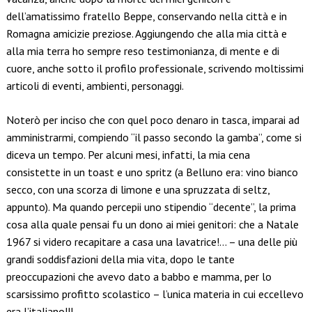
dell’amatissimo fratello Beppe, conservando nella città e in
Romagna amicizie preziose. Aggiungendo che alla mia città e
alla mia terra ho sempre reso testimonianza, di mente e di
cuore, anche sotto il profilo professionale, scrivendo moltissimi
articoli di eventi, ambienti, personaggi.
Noterò per inciso che con quel poco denaro in tasca, imparai ad
amministrarmi, compiendo “il passo secondo la gamba”, come si
diceva un tempo. Per alcuni mesi, infatti, la mia cena
consistette in un toast e uno spritz (a Belluno era: vino bianco
secco, con una scorza di limone e una spruzzata di seltz,
appunto). Ma quando percepii uno stipendio “decente”, la prima
cosa alla quale pensai fu un dono ai miei genitori: che a Natale
1967 si videro recapitare a casa una lavatrice!… – una delle più
grandi soddisfazioni della mia vita, dopo le tante
preoccupazioni che avevo dato a babbo e mamma, per lo
scarsissimo profitto scolastico – l’unica materia in cui eccellevo
era l’italiano!!!