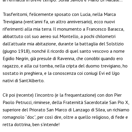
Trasferitomi, felicemente sposato con Lucia, nella Marca
Trevigiana (vent’anni fa, un altro anniversario), ecco nuovi
riferimenti alla mia terra. Il monumento a Francesco Baracca,
abbattuto col suo aereo sul Montello, a pochi chilometri
dall’attuale mia abitazione, durante la battaglia del Solstizio
(giugno 1918), nonché il ricordo di quel santo vescovo a nome
Egidio Negrin, già presule di Ravenna, che conobbi quando ero
ragazzo, e alla cui tomba, nella cripta del duomo trevigiano, ho
sostato in preghiera, e la conoscenza coi coniugi Evi ed Ugo
nativi di Sant’Alberto.
C’è poi (recente) l’incontro (e la frequentazione) con don Pier
Paolo Petrucci, riminese, della Fraternità Sacerdotale San Pio X,
superiore del Priorato San Marco di Lanzago di Silea, un richiamo
romagnolo “doc”, per così dire, oltre a quello religioso, di fede e
retta dottrina, ben s’intende!