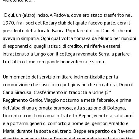
E qui, un (altro) inciso. A Padova, dove ero stato trasferito nel
1970, fra i soci del Rotary club del quale facevo parte, c’era il
presidente della locale Banca Popolare dottor Danieli, che mi
aveva in simpatia. Ogni qual volta tornava da Milano per riunioni
di esponenti di quegli istituti di credito, mi riferiva essersi
intrattenuto a lungo con il collega ravennate Serra, a parlare
fra l’altro di me con grande benevolenza e stima.
Un momento del servizio militare indimenticabile per la
commozione che suscitò in quel giovane che ero allora. Dopo il
Car a Siracusa, trasferimento in tradotta a Udine (5°
Reggimento Genio). Viaggio notturno a metà febbraio, e prima
dell’alba di una giornata brumosa, alla stazione di Bologna,
l’incontro con il mio amato fratello Beppe, venuto a salutarmi
e a portarmi generi di conforto a nome dei genitori Arnaldo e
Maria, durante la sosta del treno. Beppe era partito da Ravenna
di notte e aveva atteso l’arrivo del convoglio in sala d’aspetto