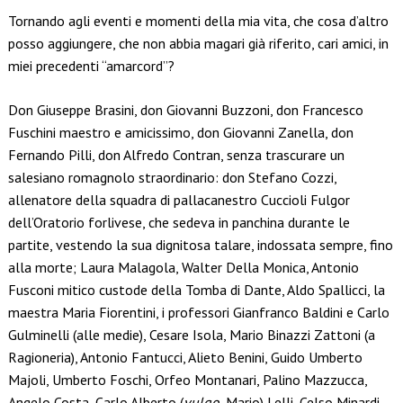
Tornando agli eventi e momenti della mia vita, che cosa d’altro
posso aggiungere, che non abbia magari già riferito, cari amici, in
miei precedenti “amarcord”?
Don Giuseppe Brasini, don Giovanni Buzzoni, don Francesco
Fuschini maestro e amicissimo, don Giovanni Zanella, don
Fernando Pilli, don Alfredo Contran, senza trascurare un
salesiano romagnolo straordinario: don Stefano Cozzi,
allenatore della squadra di pallacanestro Cuccioli Fulgor
dell’Oratorio forlivese, che sedeva in panchina durante le
partite, vestendo la sua dignitosa talare, indossata sempre, fino
alla morte; Laura Malagola, Walter Della Monica, Antonio
Fusconi mitico custode della Tomba di Dante, Aldo Spallicci, la
maestra Maria Fiorentini, i professori Gianfranco Baldini e Carlo
Gulminelli (alle medie), Cesare Isola, Mario Binazzi Zattoni (a
Ragioneria), Antonio Fantucci, Alieto Benini, Guido Umberto
Majoli, Umberto Foschi, Orfeo Montanari, Palino Mazzucca,
Angelo Costa, Carlo Alberto (
vulgo
, Mario) Lelli, Celso Minardi,