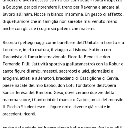
a Bologna, per poi riprendere il treno per Ravenna e andare al
lavoro all’Inam. Notte in bianco, insomma. Un gesto di affetto,
di quell’amore che in famiglia non sarebbe mai venuto meno,
anche con gli zii e i cugini sia paterni che materni.
Ricordo i pellegrinaggi come barelliere dell’Unitalsi a Loreto e a
Lourdes e, in età matura, il viaggio a Lisbona-Fatima con
l’organista di fama internazionale Fiorella Benetti e don
Fernando Pilli; l’attività sportiva (pallacanestro) con la Robur e
tante figure di amici, maestri, sacerdoti e laici, giornalisti e
artigiani, atleti e allenatori, braccianti di Castiglione di Cervia,
paese natale del mio babbo, don Lolli fondatore dell’Opera
Santa Teresa del Bambino Gesù, dove c’erano due zie della
mamma suore, i Canterini del maestro Carioli, amici del mensile
Il Picchio Studentesco – figure note, diverse già citate in
precedenti ricordi.
Anche del periodo bellunese rivedo belle persone, fra le quali il