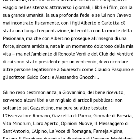
viaggio nell’esistenza: attraverso i giornali, i libri e i film, con la
sua grande umanità, la sua profonda fede, e se lui non l’avevo
mai incontrato fisicamente, con i figli Alberto e Carlotta c’è
stata una lunga frequentazione, interrotta con la morte della
Pasionaria, ma che con Albertino prosegue all’insegna di una
forte, sincera amicizia, nata in un momento doloroso della mia
vita – ma nell’ambiente di Roncole Verdi e del Club dei Ventitrè
di cui sono stato presidente per un ventennio, devo ricordare
altre persone legatissime a Guareschi come Claudio Pasquino e
gli scrittori Guido Conti e Alessandro Gnocchi…
Gli ho reso testimonianza, a Giovannino, del bene ricevuto,
scrivendo alcuni libri e un migliaio di articoli pubblicati non
soltanto sul Gazzettino, ma pure su altre testate:
L’Osservatore Romano, Gazzetta di Parma, Giornale di Brescia,
Vita Minorum, Libro Aperto, Opinioni Nuove, Il Messaggero di
Sant’Antonio, L’Alpino, La Voce di Romagna, Fameja Alpina,
Rotary, Il Borghese durante la direzione di Vincenzo Maddaloni,