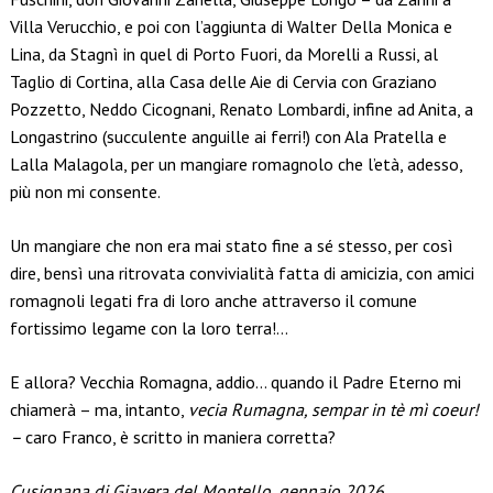
Villa Verucchio, e poi con l’aggiunta di Walter Della Monica e
Lina, da Stagnì in quel di Porto Fuori, da Morelli a Russi, al
Taglio di Cortina, alla Casa delle Aie di Cervia con Graziano
Pozzetto, Neddo Cicognani, Renato Lombardi, infine ad Anita, a
Longastrino (succulente anguille ai ferri!) con Ala Pratella e
Lalla Malagola, per un mangiare romagnolo che l’età, adesso,
più non mi consente.
Un mangiare che non era mai stato fine a sé stesso, per così
dire, bensì una ritrovata convivialità fatta di amicizia, con amici
romagnoli legati fra di loro anche attraverso il comune
fortissimo legame con la loro terra!…
E allora? Vecchia Romagna, addio… quando il Padre Eterno mi
chiamerà – ma, intanto,
vecia Rumagna, sempar in tè mì coeur!
–
caro Franco, è scritto in maniera corretta?
Cusignana di Giavera del Montello, gennaio 2026