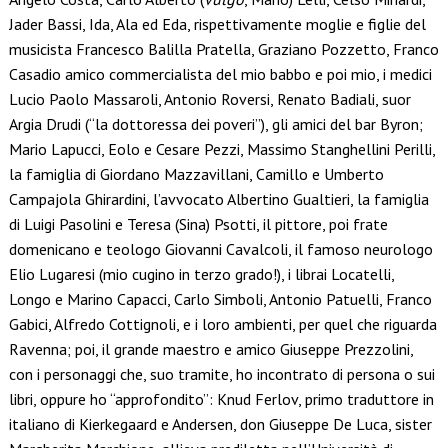
Jader Bassi, Ida, Ala ed Eda, rispettivamente moglie e figlie del
musicista Francesco Balilla Pratella, Graziano Pozzetto, Franco
Casadio amico commercialista del mio babbo e poi mio, i medici
Lucio Paolo Massaroli, Antonio Roversi, Renato Badiali, suor
Argia Drudi (“la dottoressa dei poveri”), gli amici del bar Byron;
Mario Lapucci, Eolo e Cesare Pezzi, Massimo Stanghellini Perilli,
la famiglia di Giordano Mazzavillani, Camillo e Umberto
Campajola Ghirardini, l’avvocato Albertino Gualtieri, la famiglia
di Luigi Pasolini e Teresa (Sina) Psotti, il pittore, poi frate
domenicano e teologo Giovanni Cavalcoli, il famoso neurologo
Elio Lugaresi (mio cugino in terzo grado!), i librai Locatelli,
Longo e Marino Capacci, Carlo Simboli, Antonio Patuelli, Franco
Gabici, Alfredo Cottignoli, e i loro ambienti, per quel che riguarda
Ravenna; poi, il grande maestro e amico Giuseppe Prezzolini,
con i personaggi che, suo tramite, ho incontrato di persona o sui
libri, oppure ho “approfondito”: Knud Ferlov, primo traduttore in
italiano di Kierkegaard e Andersen, don Giuseppe De Luca, sister