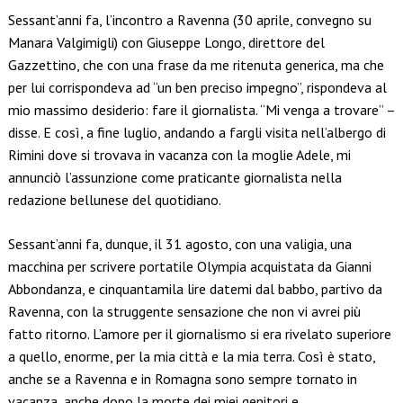
Sessant’anni fa, l’incontro a Ravenna (30 aprile, convegno su
Manara Valgimigli) con Giuseppe Longo, direttore del
Gazzettino, che con una frase da me ritenuta generica, ma che
per lui corrispondeva ad “un ben preciso impegno”, rispondeva al
mio massimo desiderio: fare il giornalista. “Mi venga a trovare” –
disse. E così, a fine luglio, andando a fargli visita nell’albergo di
Rimini dove si trovava in vacanza con la moglie Adele, mi
annunciò l’assunzione come praticante giornalista nella
redazione bellunese del quotidiano.
Sessant’anni fa, dunque, il 31 agosto, con una valigia, una
macchina per scrivere portatile Olympia acquistata da Gianni
Abbondanza, e cinquantamila lire datemi dal babbo, partivo da
Ravenna, con la struggente sensazione che non vi avrei più
fatto ritorno. L’amore per il giornalismo si era rivelato superiore
a quello, enorme, per la mia città e la mia terra. Così è stato,
anche se a Ravenna e in Romagna sono sempre tornato in
vacanza, anche dopo la morte dei miei genitori e