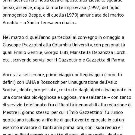
perso, assente, dopo la morte improvvisa (1997) del figlio
primogenito Beppe, e di quella (1979) annunciata del marito
Arnaldo – a Santa Teresa era rinata…
Nel marzo di quell’anno partecipai al convegno in omaggio a
Giuseppe Prezzolini alla Columbia University, con personalità
quali Emilio Gentile, Giorgio Luti, Maristella Depanizza Lorch,
etc., scrivendo servizi per Il Gazzettino e Gazzetta di Parma.
Ancora: a settembre, primo viaggio-pellegrinaggio (come lo
definii) con l’ANA a Rossosch per l’inaugurazione dell’Asilo
Sorriso, ideato, progettato, costruito dagli alpini e inaugurato in
una domenica piovigginosa e uggiosa, ma esaltante – con tanto
di servizio telefonato fra difficoltà inenarrabili alla redazione di
Mestre il giorno stesso, per cui il “mio Gazzettino” fu l’unico
quotidiano italiano a riferire di quell’evento epocale in cui un
esercito invasore di tanti anni prima, ora, con i suoi reduci e i
nuovi militari compiva un atto di pace, di concordia, ideale e