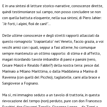
E in una sintesi di letture storico-narrative, conoscenze dirette,
quindi testimonianze sul campo, non posso concludere se non
con quella battuta eloquente, nella sua sintesi, di Piero Jahier:
“Jè forti, i alpini, fioii de cani!”…
Delle ultime conoscenze e degli stretti rapporti allacciati da
questo romagnolo “trapiantato” nel Veneto, faccio grazia, a voi
vecchi amici con i quali, seppur a fasi alterne, ho comunque
sempre mantenuto un ottimo rapporto: di stima e di affetto,
magari ricordando tavole imbandite di paesi e paesini (vero,
Cesare Maioli e Rinaldo Fabbri?) della nostra terra: pesce dal
Marinaio a Milano Marittima, o dalla Maddalena a Marina di
Ravenna (con quelli del Picchio), tagliatelle, carni alla brace e
Sangiovese a Fognano.
Ma sì, mi immagino seduto a un tavolo di trattoria, in questa
rievocazione del tempo (non) perduto, pure con don Francesco
Fuschini, don Giovanni Zanella, Giuseppe Longo – da Zanni a