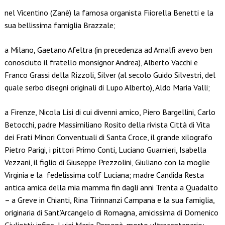
nel Vicentino (Zanè) la famosa organista Fiiorella Benetti e la
sua bellissima famiglia Brazzale;
a Milano, Gaetano Afeltra (in precedenza ad Amalfi avevo ben
conosciuto il fratello monsignor Andrea), Alberto Vacchi e
Franco Grassi della Rizzoli, Silver (al secolo Guido Silvestri, del
quale serbo disegni originali di Lupo Alberto), Aldo Maria Valli;
a Firenze, Nicola Lisi di cui divenni amico, Piero Bargellini, Carlo
Betocchi, padre Massimiliano Rosito della rivista Città di Vita
dei Frati Minori Conventuali di Santa Croce, il grande xilografo
Pietro Parigi, i pittori Primo Conti, Luciano Guarnieri, Isabella
Vezzani, il figlio di Giuseppe Prezzolini, Giuliano con la moglie
Virginia e la fedelissima colf Luciana; madre Candida Resta
antica amica della mia mamma fin dagli anni Trenta a Quadalto
– a Greve in Chianti, Rina Tirinnanzi Campana e la sua famiglia,
originaria di Sant’Arcangelo di Romagna, amicissima di Domenico