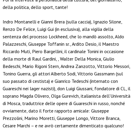
della politica, dello sport, tante!
Indro Montanelli e Gianni Brera (sulla caccia), Ignazio Silone,
Renzo De Felice, Luigi Gui (in esclusiva), alla vigilia della
sentenza del processo Lockheed, che lo mandò assolto, Aldo
Palazzeschi, Giuseppe Toffanin sr., Ardito Desio, il Maestro
Riccardo Muti, Piero Bargellini, il cardinale Tonini in occasione
della morte di Raul Gardini, , Walter Della Monica, Giulio
Bedeschi, Mario Rigoni Stern, Andrea Zanzotto, Vittorio Messori,
Tonino Guerra, gli attori Alberto Sodi, Vittorio Gassmann (sul
suo passato di cestista) e Gianrico Tedeschi (internato con
Guareschi nei lager nazisti), don Luigi Giussani, fondatore di CL, il
soprano Magda Olivero, Olga Gurevich, italianista dell’Università
di Mosca, traduttrice delle opere di Guareschi in russo, nonché
ovviamente, dato il forte rapporto amicale: Giuseppe
Prezzolini, Marino Moretti, Giuseppe Longo, Vittore Branca,
Cesare Marchi – e ne avrò certamente dimenticato qualcuno!