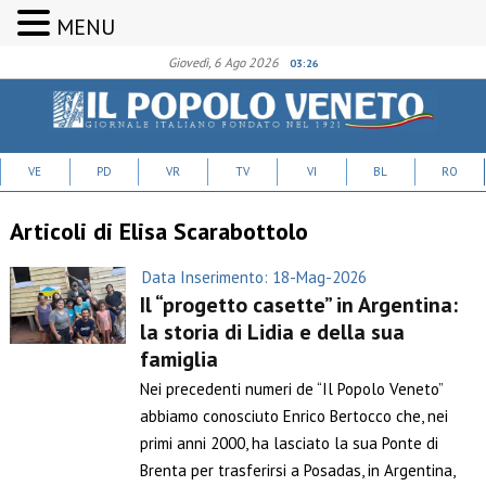
MENU
Giovedì, 6 Ago 2026
03:26
VE
PD
VR
TV
VI
BL
RO
Articoli di Elisa Scarabottolo
Data Inserimento: 18-Mag-2026
Il “progetto casette” in Argentina:
la storia di Lidia e della sua
famiglia
Nei precedenti numeri de “Il Popolo Veneto”
abbiamo conosciuto Enrico Bertocco che, nei
primi anni 2000, ha lasciato la sua Ponte di
Brenta per trasferirsi a Posadas, in Argentina,