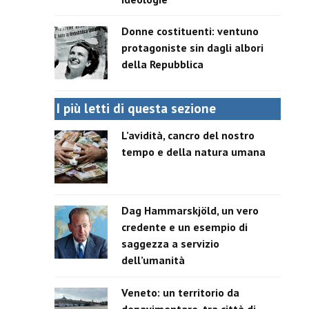
Donne costituenti: ventuno
protagoniste sin dagli albori
della Repubblica
I più letti di questa sezione
L’avidità, cancro del nostro
tempo e della natura umana
Dag Hammarskjöld, un vero
credente e un esempio di
saggezza a servizio
dell’umanità
Veneto: un territorio da
depavimentare, tra città di