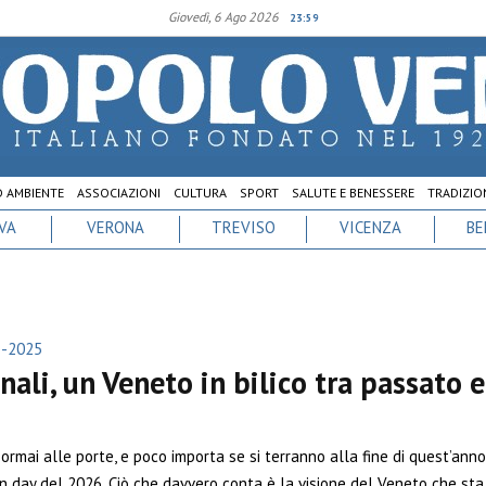
Giovedì, 6 Ago 2026
23:59
D AMBIENTE
ASSOCIAZIONI
CULTURA
SPORT
SALUTE E BENESSERE
TRADIZION
VA
VERONA
TREVISO
VICENZA
BE
b-2025
nali, un Veneto in bilico tra passato e
 ormai alle porte, e poco importa se si terranno alla fine di quest’anno
n day del 2026. Ciò che davvero conta è la visione del Veneto che sta