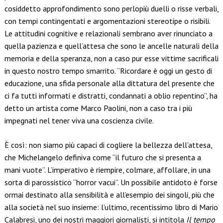
cosiddetto approfondimento sono perlopiù duelli o risse verbali,
con tempi contingentati e argomentazioni stereotipe o risibili.
Le attitudini cognitive e relazionali sembrano aver rinunciato a
quella pazienza e quell’attesa che sono le ancelle naturali della
memoria e della speranza, non a caso pur esse vittime sacrificali
in questo nostro tempo smarrito. “Ricordare è oggi un gesto di
educazione, una sfida personale alla dittatura del presente che
ci fa tutti informati e distratti, condannati a oblio repentino”, ha
detto un artista come Marco Paolini, non a caso tra i più
impegnati nel tener viva una coscienza civile.
È così: non siamo più capaci di cogliere la bellezza dell’attesa,
che Michelangelo definiva come “il futuro che si presenta a
mani vuote”. L’imperativo è riempire, colmare, affollare, in una
sorta di parossistico “horror vacui”. Un possibile antidoto è forse
ormai destinato alla sensibilità e all’esempio dei singoli, più che
alla società nel suo insieme: l’ultimo, recentissimo libro di Mario
Calabresi, uno dei nostri maggiori giornalisti, si intitola
Il tempo