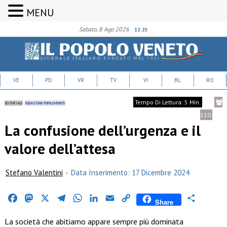
MENU
Sabato, 8 Ago 2026
12:25
VE
PD
VR
TV
VI
BL
RO
Tempo Di Lettura: 5 Min.
EDITORIALE
REDAZIONE POPOLOVENETO
110
La confusione dell’urgenza e il
valore dell’attesa
Stefano Valentini
-
Data Inserimento: 17 Dicembre 2024
Facebook
Mastodon
X
Telegram
WhatsApp
LinkedIn
Email
Copy
Condividi
Share
Link
La società che abitiamo appare sempre più dominata