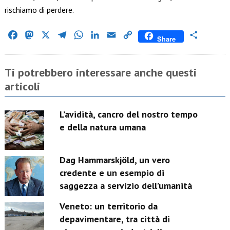
rischiamo di perdere.
Facebook
Mastodon
X
Telegram
WhatsApp
LinkedIn
Email
Copy
Condividi
Share
Link
Ti potrebbero interessare anche questi
articoli
L’avidità, cancro del nostro tempo
e della natura umana
Dag Hammarskjöld, un vero
credente e un esempio di
saggezza a servizio dell’umanità
Veneto: un territorio da
depavimentare, tra città di