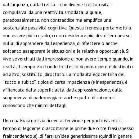
dall’urgenza, dalla fretta – che diviene frettolosità –
compulsiva, da una reattività smodata la quale,
paradossalmente, non contraddice ma amplifica una
sostanziale passività cognitiva. Questa frenesia porta molti a
non essere più in grado, o non desiderare più, di soffermarsi su
nulla, di apprendere dall’esperienza, di riflettere o anche
soltanto assaporare le situazioni e le relative opportunità. Si
vive soverchiati dall’impressione di non avere tempo quando, in
realtà, il tempo è in fondo lo stesso di prima: però è destinato
ad altro, sostituito, dirottato. La modalità egocentrica del
“tutto e subito”, tipica di certa impazienza (e inesperienza), è
affiancata dalla superficialità, dall’approssimazione, dalla
supponenza di padroneggiare anche quello di cui non si
conoscono che minimi dettagli.
Una qualsiasi notizia riceve attenzione per pochi istanti, il
tempo di leggerne o ascoltarne le prime due o tre frasi (spesso
fraintendendole), di farsi un’idea genericissima (quindi in genere