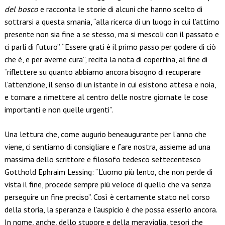
del bosco
e racconta le storie di alcuni che hanno scelto di
sottrarsi a questa smania, “alla ricerca di un luogo in cui l’attimo
presente non sia fine a se stesso, ma si mescoli con il passato e
ci parli di futuro”. “Essere grati è il primo passo per godere di ciò
che è, e per averne cura”, recita la nota di copertina, al fine di
“riflettere su quanto abbiamo ancora bisogno di recuperare
l’attenzione, il senso di un istante in cui esistono attesa e noia,
e tornare a rimettere al centro delle nostre giornate le cose
importanti e non quelle urgenti”.
Una lettura che, come augurio beneaugurante per l’anno che
viene, ci sentiamo di consigliare e fare nostra, assieme ad una
massima dello scrittore e filosofo tedesco settecentesco
Gotthold Ephraim Lessing: “L’uomo più lento, che non perde di
vista il fine, procede sempre più veloce di quello che va senza
perseguire un fine preciso”. Così è certamente stato nel corso
della storia, la speranza e l’auspicio è che possa esserlo ancora.
In nome, anche, dello stupore e della meraviglia, tesori che