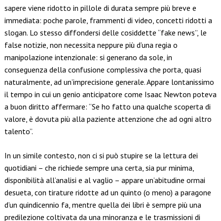
sapere viene ridotto in pillole di durata sempre più breve e
immediata: poche parole, frammenti di video, concetti ridotti a
slogan. Lo stesso diffondersi delle cosiddette “fake news”, le
false notizie, non necessita neppure più d’una regia o
manipolazione intenzionale: si generano da sole, in
conseguenza della confusione complessiva che porta, quasi
naturalmente, ad un’imprecisione generale. Appare lontanissimo
il tempo in cui un genio anticipatore come Isaac Newton poteva
a buon diritto affermare: “Se ho fatto una qualche scoperta di
valore, è dovuta più alla paziente attenzione che ad ogni altro
talento”.
In un simile contesto, non ci si può stupire se la lettura dei
quotidiani – che richiede sempre una certa, sia pur minima,
disponibilità all’analisi e al vaglio – appare un’abitudine ormai
desueta, con tirature ridotte ad un quinto (o meno) a paragone
d’un quindicennio fa, mentre quella dei libri è sempre più una
predilezione coltivata da una minoranza e le trasmissioni di