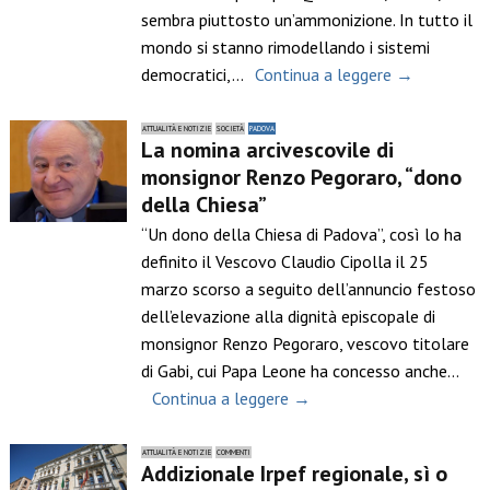
sembra piuttosto un’ammonizione. In tutto il
mondo si stanno rimodellando i sistemi
democratici,…
Continua a leggere →
ATTUALITÀ E NOTIZIE
SOCIETÀ
PADOVA
La nomina arcivescovile di
monsignor Renzo Pegoraro, “dono
della Chiesa”
“Un dono della Chiesa di Padova”, così lo ha
definito il Vescovo Claudio Cipolla il 25
marzo scorso a seguito dell’annuncio festoso
dell’elevazione alla dignità episcopale di
monsignor Renzo Pegoraro, vescovo titolare
di Gabi, cui Papa Leone ha concesso anche…
Continua a leggere →
ATTUALITÀ E NOTIZIE
COMMENTI
Addizionale Irpef regionale, sì o