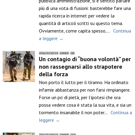
pubblica amministrazione, si è sentito parlare
più di una vota di fusioni: basterebbe fare una
rapida ricerca in internet per vedere la
quantità di articoli scritti su questo tema.
Ovviamente, come capita spesso,…
Continua
a leggere →
ATTUALITÀ E NOTIZIE
COMMENTI
IDEE
Un contagio di “buona volontà” per
non rassegnarsi allo strapotere
della forza
Non porto il lutto per il tiranno. Ha ordinato
infamie abbastanza per non farsi rimpiangere.
Forse un po’ di pietà, per l’ipotesi che ora
possa vedere cosa è stata la sua vita, e sia un
tormento insanabile il non poter…
Continua a
leggere →
ATTUALITÀ E NOTIZIE
COMMENTI
LEGGE