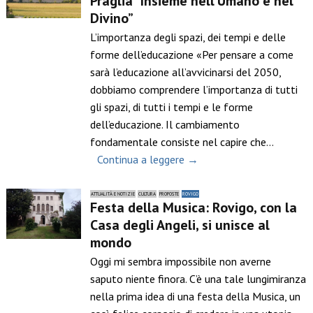
Praglia “Insieme nell’Umano e nel
Divino”
L’importanza degli spazi, dei tempi e delle
forme dell’educazione «Per pensare a come
sarà l’educazione all’avvicinarsi del 2050,
dobbiamo comprendere l’importanza di tutti
gli spazi, di tutti i tempi e le forme
dell’educazione. Il cambiamento
fondamentale consiste nel capire che…
Continua a leggere →
ATTUALITÀ E NOTIZIE
CULTURA
PROPOSTE
ROVIGO
Festa della Musica: Rovigo, con la
Casa degli Angeli, si unisce al
mondo
Oggi mi sembra impossibile non averne
saputo niente finora. C’è una tale lungimiranza
nella prima idea di una festa della Musica, un