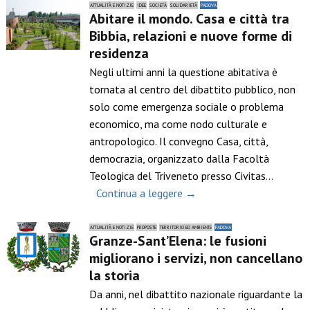
ATTUALITÀ E NOTIZIE
IDEE
SOCIETÀ
SOLIDARIETÀ
PADOVA
Abitare il mondo. Casa e città tra
Bibbia, relazioni e nuove forme di
residenza
Negli ultimi anni la questione abitativa è
tornata al centro del dibattito pubblico, non
solo come emergenza sociale o problema
economico, ma come nodo culturale e
antropologico. Il convegno Casa, città,
democrazia, organizzato dalla Facoltà
Teologica del Triveneto presso Civitas…
Continua a leggere →
ATTUALITÀ E NOTIZIE
PROPOSTE
TERRITORIO ED AMBIENTE
PADOVA
Granze-Sant’Elena: le fusioni
migliorano i servizi, non cancellano
la storia
Da anni, nel dibattito nazionale riguardante la