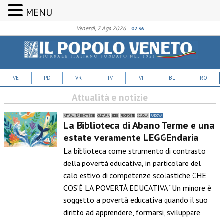
MENU
Venerdì, 7 Ago 2026
02:36
VE
PD
VR
TV
VI
BL
RO
Attualità e notizie
ATTUALITÀ E NOTIZIE
CULTURA
IDEE
PROPOSTE
SCUOLA
PADOVA
La Biblioteca di Abano Terme e una
estate veramente LEGGEndaria
La biblioteca come strumento di contrasto
della povertà educativa, in particolare del
calo estivo di competenze scolastiche CHE
COS’È LA POVERTÀ EDUCATIVA “Un minore è
soggetto a povertà educativa quando il suo
diritto ad apprendere, formarsi, sviluppare