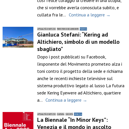
così felice coraggio di credere in una utopia,
che si vorrebbe averla conosciuta subito, e
cullata fra le…
Continua a leggere →
ATTUALITÀ E NOTIZIE
TERRITORIO ED AMBIENTE
PADOVA
Gianluca Stefani: “Kering ad
Altichiero, simbolo di un modello
sbagliato”
Dopo i post pubblicati su Facebook,
l’esponente del Movimento prometeo alza i
toni contro il progetto della sede e richiama
anche le recenti inchieste televisive sul
sistema produttivo legato al lusso La futura
sede Kering Eyewere ad Altichiero, quartiere
a…
Continua a leggere →
ATTUALITÀ E NOTIZIE
CULTURA
SOCIETÀ
VENEZIA
La Biennale “In Minor Keys”:
Venezia e il mondo in ascolto