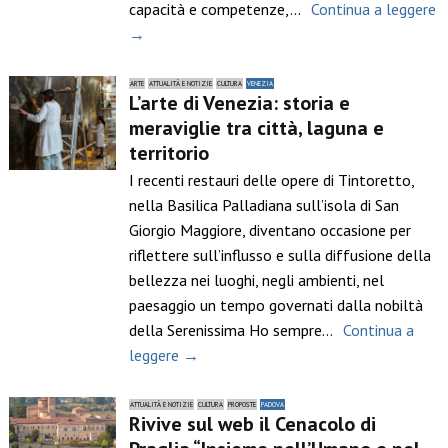
capacità e competenze,…
Continua a leggere
→
ARTE
ATTUALITÀ E NOTIZIE
CULTURA
VENEZIA
L’arte di Venezia: storia e
meraviglie tra città, laguna e
territorio
I recenti restauri delle opere di Tintoretto,
nella Basilica Palladiana sull’isola di San
Giorgio Maggiore, diventano occasione per
riflettere sull’influsso e sulla diffusione della
bellezza nei luoghi, negli ambienti, nel
paesaggio un tempo governati dalla nobiltà
della Serenissima Ho sempre…
Continua a
leggere →
ATTUALITÀ E NOTIZIE
CULTURA
PROPOSTE
PADOVA
Rivive sul web il Cenacolo di