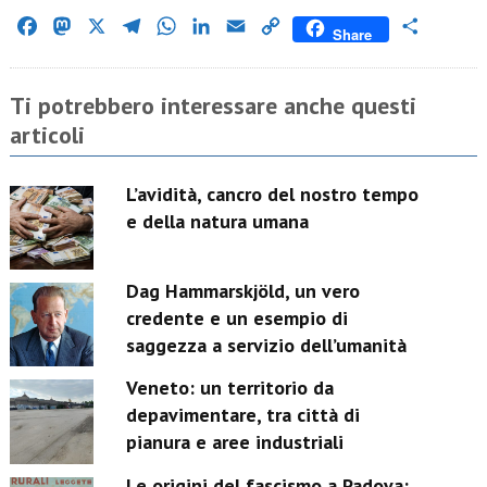
Facebook
Mastodon
X
Telegram
WhatsApp
LinkedIn
Email
Copy
Condividi
Share
Link
Ti potrebbero interessare anche questi
articoli
L’avidità, cancro del nostro tempo
e della natura umana
Dag Hammarskjöld, un vero
credente e un esempio di
saggezza a servizio dell’umanità
Veneto: un territorio da
depavimentare, tra città di
pianura e aree industriali
Le origini del fascismo a Padova: