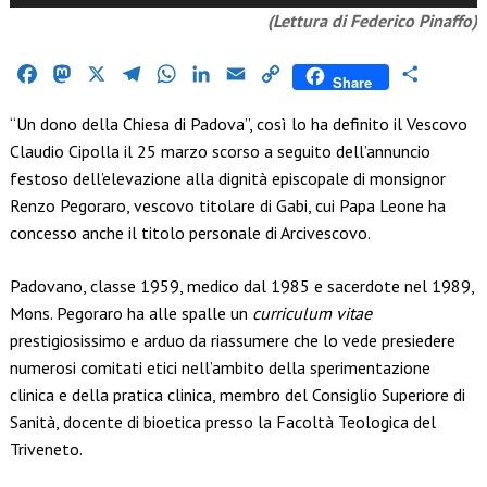
Player
(Lettura di Federico Pinaffo)
Facebook
Mastodon
X
Telegram
WhatsApp
LinkedIn
Email
Copy
Condividi
Share
Link
“Un dono della Chiesa di Padova”, così lo ha definito il Vescovo
Claudio Cipolla il 25 marzo scorso a seguito dell’annuncio
festoso dell’elevazione alla dignità episcopale di monsignor
Renzo Pegoraro, vescovo titolare di Gabi, cui Papa Leone ha
concesso anche il titolo personale di Arcivescovo.
Padovano, classe 1959, medico dal 1985 e sacerdote nel 1989,
Mons. Pegoraro ha alle spalle un
curriculum vitae
prestigiosissimo e arduo da riassumere che lo vede presiedere
numerosi comitati etici nell’ambito della sperimentazione
clinica e della pratica clinica, membro del Consiglio Superiore di
Sanità, docente di bioetica presso la Facoltà Teologica del
Triveneto.