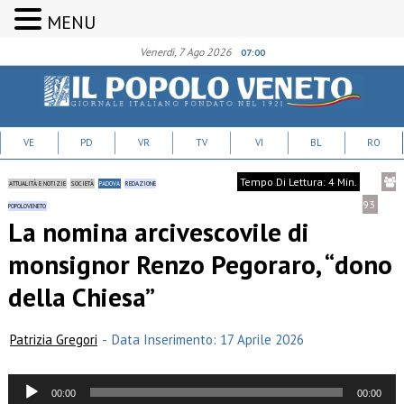
MENU
Venerdì, 7 Ago 2026
07:00
VE
PD
VR
TV
VI
BL
RO
Tempo Di Lettura: 4 Min.
ATTUALITÀ E NOTIZIE
SOCIETÀ
PADOVA
REDAZIONE
93
POPOLOVENETO
La nomina arcivescovile di
monsignor Renzo Pegoraro, “dono
della Chiesa”
Patrizia Gregori
-
Data Inserimento: 17 Aprile 2026
Audio
00:00
00:00