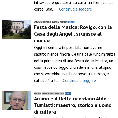
intravedere qualcosa. La casa, un fremito. La
corte, l’aia,…
Continua a leggere →
ATTUALITÀ E NOTIZIE
CULTURA
PROPOSTE
ROVIGO
Festa della Musica: Rovigo, con la
Casa degli Angeli, si unisce al
mondo
Oggi mi sembra impossibile non averne
saputo niente finora. C’è una tale lungimiranza
nella prima idea di una festa della Musica, un
così felice coraggio di credere in una utopia,
che si vorrebbe averla conosciuta subito, e
cullata fra le…
Continua a leggere →
CULTURA
MEMORIE E TESTIMONIANZE
ROVIGO
Ariano e il Delta ricordano Aldo
Tumiatti: maestro, storico e uomo
di cultura