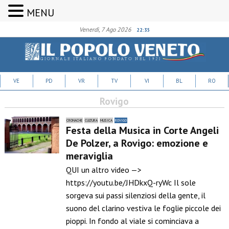
MENU
Venerdì, 7 Ago 2026
22:35
VE
PD
VR
TV
VI
BL
RO
Rovigo
CRONACHE
CULTURA
MUSICA
ROVIGO
Festa della Musica in Corte Angeli
De Polzer, a Rovigo: emozione e
meraviglia
QUI un altro video —>
https://youtu.be/JHDkxQ-ryWc Il sole
sorgeva sui passi silenziosi della gente, il
suono del clarino vestiva le foglie piccole dei
pioppi. In fondo al viale si cominciava a