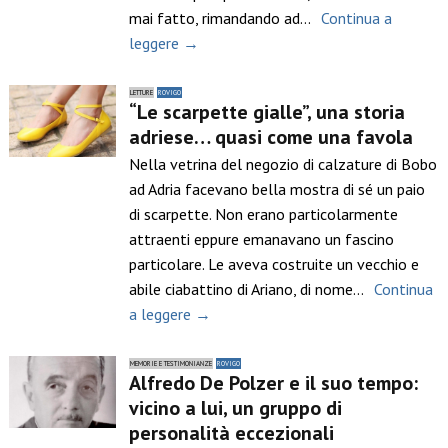
mai fatto, rimandando ad…
Continua a
leggere →
LETTURE
ROVIGO
“Le scarpette gialle”, una storia
adriese… quasi come una favola
Nella vetrina del negozio di calzature di Bobo
ad Adria facevano bella mostra di sé un paio
di scarpette. Non erano particolarmente
attraenti eppure emanavano un fascino
particolare. Le aveva costruite un vecchio e
abile ciabattino di Ariano, di nome…
Continua
a leggere →
MEMORIE E TESTIMONIANZE
ROVIGO
Alfredo De Polzer e il suo tempo:
vicino a lui, un gruppo di
personalità eccezionali