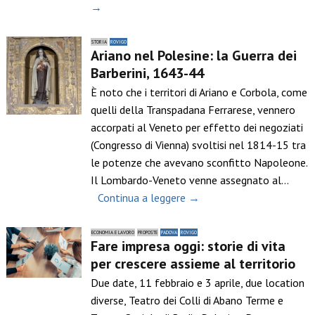
→
STORIA
ROVIGO
Ariano nel Polesine: la Guerra dei
Barberini, 1643-44
È noto che i territori di Ariano e Corbola, come
quelli della Transpadana Ferrarese, vennero
accorpati al Veneto per effetto dei negoziati
(Congresso di Vienna) svoltisi nel 1814-15 tra
le potenze che avevano sconfitto Napoleone.
Il Lombardo-Veneto venne assegnato al…
Continua a leggere →
ECONOMIA E LAVORO
PROPOSTE
PADOVA
ROVIGO
Fare impresa oggi: storie di vita
per crescere assieme al territorio
Due date, 11 febbraio e 3 aprile, due location
diverse, Teatro dei Colli di Abano Terme e