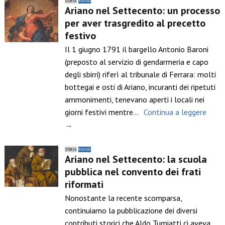
STORIA
ROVIGO
Ariano nel Settecento: un processo
per aver trasgredito al precetto
festivo
Il 1 giugno 1791 il bargello Antonio Baroni
(preposto al servizio di gendarmeria e capo
degli sbirri) riferì al tribunale di Ferrara: molti
bottegai e osti di Ariano, incuranti dei ripetuti
ammonimenti, tenevano aperti i locali nei
giorni festivi mentre…
Continua a leggere
→
STORIA
ROVIGO
Ariano nel Settecento: la scuola
pubblica nel convento dei frati
riformati
Nonostante la recente scomparsa,
continuiamo la pubblicazione dei diversi
contributi storici che Aldo Tumiatti ci aveva