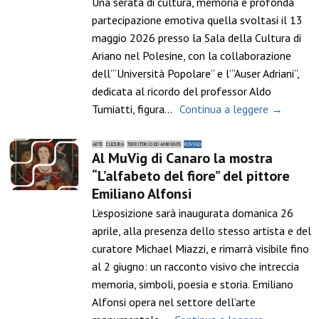
Una serata di cultura, memoria e profonda
partecipazione emotiva quella svoltasi il 13
maggio 2026 presso la Sala della Cultura di
Ariano nel Polesine, con la collaborazione
dell’“Università Popolare” e l’“Auser Adriani”,
dedicata al ricordo del professor Aldo
Tumiatti, figura…
Continua a leggere →
ARTE
CULTURA
TERRITORIO ED AMBIENTE
ROVIGO
Al MuVig di Canaro la mostra
“L’alfabeto del fiore” del pittore
Emiliano Alfonsi
L’esposizione sarà inaugurata domanica 26
aprile, alla presenza dello stesso artista e del
curatore Michael Miazzi, e rimarrà visibile fino
al 2 giugno: un racconto visivo che intreccia
memoria, simboli, poesia e storia. Emiliano
Alfonsi opera nel settore dell’arte