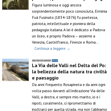
Figura luminosa e oggi ancora
sorprendentemente poco conosciuta, Erminia
Fuà Fusinato (1834-1876) fu poetessa,
patriota, intellettuale e pioniera della
pedagogia italiana. A lei è dedicato a Padova
un liceo, e proprio Padova – assieme a
Venezia, Castelfranco, Firenze e Roma…
Continua a leggere →
TERRITORIO ED AMBIENTE
ROVIGO
La Via delle Valli nel Delta del Po:
la bellezza della natura tra civiltà
e paesaggio
Da anni frequento Rosapineta e da anni ogni
volta passo davanti all’indicazione Via delle
Valli, a destra, e sempre mio marito, io e i
nipoti, coralmente, ci ripromettiamo di
inoltrarci per quella strada, ma non l’abbiamo