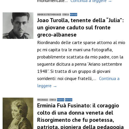
monumentale…
Continua a leggere →
MEMORIE E TESTIMONIANZE
STORIA
ROVIGO
Joao Turolla, tenente della “Julia”:
un giovane caduto sul fronte
greco-albanese
Riordinando delle carte sparse attorno al mio
pc mi capita tra le mani una fotografia,
probabilmente scattata da mio padre, con la
seguente dicitura a penna “Ariano settembre
1948”. Si tratta di un gruppo di giovani
sorridenti: noi cinque fratelli,…
Continua a
leggere →
PERSONAGGI
STORIA
PADOVA
ROVIGO
Erminia Fuà Fusinato: il coraggio
colto di una donna veneta del
Risorgimento che fu poetessa,
patriota, pioniera della pedagogia