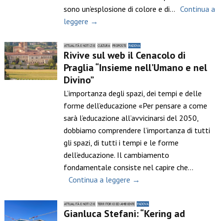
sono un’esplosione di colore e di…
Continua a
leggere →
ATTUALITÀ E NOTIZIE
CULTURA
PROPOSTE
PADOVA
Rivive sul web il Cenacolo di
Praglia “Insieme nell’Umano e nel
Divino”
L’importanza degli spazi, dei tempi e delle
forme dell’educazione «Per pensare a come
sarà l’educazione all’avvicinarsi del 2050,
dobbiamo comprendere l’importanza di tutti
gli spazi, di tutti i tempi e le forme
dell’educazione. Il cambiamento
fondamentale consiste nel capire che…
Continua a leggere →
ATTUALITÀ E NOTIZIE
TERRITORIO ED AMBIENTE
PADOVA
Gianluca Stefani: “Kering ad