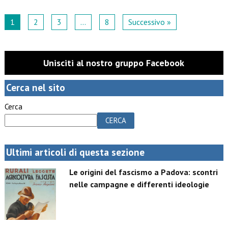
1
2
3
…
8
Successivo »
Unisciti al nostro gruppo Facebook
Cerca nel sito
Cerca
CERCA
Ultimi articoli di questa sezione
Le origini del fascismo a Padova: scontri
nelle campagne e differenti ideologie