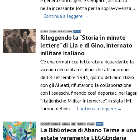
e generazioni di gente semplice, assorbita
nella incessante lotta per la sopravvivenza,…
Continua a leggere →
LETTURE
STORIA
STORIE DI VITA
PADOVA
Rileggendo la “Storia in minute
lettere” di Lia e di Gino, internato
militare italiano
C’è una ormai ricca letteratura riguardante la
vicenda dei militari italiani che all’indomani
dell’8 settembre 1943, giorno dell’armistizio
con gli Alleati, rifiutarono la collaborazione
con i tedeschi, finendo così deportati nei lager.
“Italienische Militar Internierte”, in sigla IMI,
furono definiti…
Continua a leggere →
ATTUALITÀ E NOTIZIE
CULTURA
IDEE
PROPOSTE
SCUOLA
PADOVA
La Biblioteca di Abano Terme e una
estate veramente LEGGEndaria