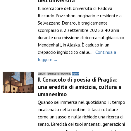
dell’Università
Il ricercatore dell’Università di Padova
Riccardo Pozzobon, originario e residente a
Selvazzano Dentro, è tragicamente
scomparso il 2 settembre 2025 a 40 anni
durante una missione di ricerca sul ghiacciaio
Mendenhall, in Alaska. È caduto in un
crepaccio inghiottito dalle…
Continua a
leggere →
CULTURA
MEMORIE E TESTIMONIANZE
PADOVA
Il Cenacolo di poesia di Praglia:
una eredità di amicizia, cultura e
umanesimo
Quando sei immersa nel quotidiano, il tempo
incatenato nella routine, ti lasci rotolare
come un sasso e nulla richiede una ricerca di
senso. L’eredità dei tuoi antenati, generazioni