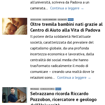
all’università, scriveva da Padova a un
camerata…
Continua a leggere →
ASSOCIAZIONI
SALUTE E BENESSERE
SOLIDARIETÀ
PADOVA
Oltre tremila bambini nati grazie al
Centro di Aiuto alla Vita di Padova
Il potere della solidarietà Nell’attuale
società, caratterizzata dal prevalere del
capitalismo globale, da una profonda
incertezza economica e lavorativa, dalla
centralità dei social media che hanno
trasformato radicalmente il modo di
comunicare – creando una realtà dove le
relazioni sono…
Continua a leggere →
PERSONAGGI
SCIENZA E RICERCA
PADOVA
Selvazzano ricorda Riccardo
Pozzobon, ricercatore e geologo