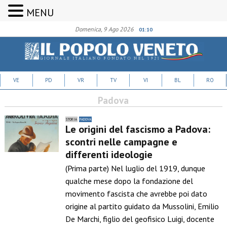
MENU
Domenica, 9 Ago 2026
01:10
VE
PD
VR
TV
VI
BL
RO
Padova
STORIA
PADOVA
Le origini del fascismo a Padova:
scontri nelle campagne e
differenti ideologie
(Prima parte) Nel luglio del 1919, dunque
qualche mese dopo la fondazione del
movimento fascista che avrebbe poi dato
origine al partito guidato da Mussolini, Emilio
De Marchi, figlio del geofisico Luigi, docente