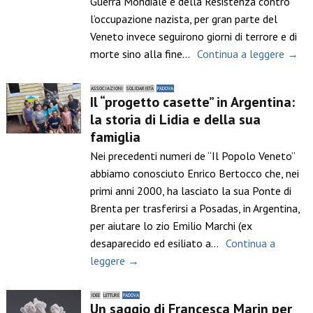
Guerra Mondiale e della Resistenza contro
l’occupazione nazista, per gran parte del
Veneto invece seguirono giorni di terrore e di
morte sino alla fine…
Continua a leggere →
ASSOCIAZIONI
SOLIDARIETÀ
PADOVA
Il “progetto casette” in Argentina:
la storia di Lidia e della sua
famiglia
Nei precedenti numeri de “Il Popolo Veneto”
abbiamo conosciuto Enrico Bertocco che, nei
primi anni 2000, ha lasciato la sua Ponte di
Brenta per trasferirsi a Posadas, in Argentina,
per aiutare lo zio Emilio Marchi (ex
desaparecido ed esiliato a…
Continua a
leggere →
IDEE
LETTURE
PADOVA
Un saggio di Francesca Marin per