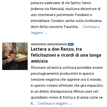
palazzo padovano di via Spirito Santo
(odierna via Marsala), risultava detentore di
uno sterminato patrimonio fondiario e
immobiliare, fondato anche sulla ricchissima
dote della consorte Faustina…
Continua a
leggere →
ATTUALITÀ E NOTIZIE
MEMORIE E TESTIMONIANZE
PADOVA
Lettera a don Renzo, tra
felicitazioni e ricordi di una lunga
amicizia
Ritornare all’antica scrittura potrebbe essere
psicologicamente producente in questa
tensione negativa che opprime ora il mondo,
in questo volano infernale che gira impazzito
in un delirio d’onnipotenza riflesso pure nel
quotidiano vivere di fretta e di ansia come se
il…
Continua a leggere →