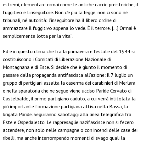
estremi, elementare ormai come le antiche caccie preistoriche, il
fuggitivo e l’inseguitore. Non c’è più la legge, non ci sono né
tribunali, né autorità: l’inseguitore ha il libero ordine di
ammazzare il fuggitivo appena lo vede. È il terrore. […] Ormai è
semplicemente lotta per la vita”.
Ed è in questo clima che fra la primavera e l’estate del 1944 si
costituiscono i Comitati di Liberazione Nazionale di
Montagnana e di Este. Si decide che è giunto il momento di
passare dalla propaganda antifascista all’azione: il 7 luglio un
gruppo di partigiani assalta la caserma dei carabinieri di Merlara
e nella sparatoria che ne segue viene ucciso Paride Cervato di
Castelbaldo, il primo partigiano caduto, a cui verrà intitolata la
più importante formazione partigiana attiva nella Bassa, la
brigata Paride. Seguiranno sabotaggi alla linea telegrafica fra
Este e Ospedaletto. Le rappresaglie nazifasciste non si fecero
attendere, non solo nelle campagne o con incendi delle case dei
ribelli, ma anche interrompendo momenti di svago quali la