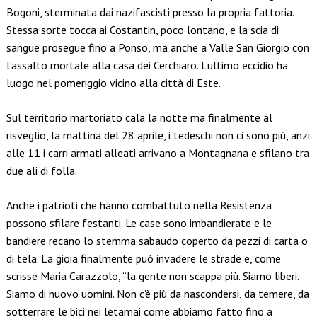
Bogoni, sterminata dai nazifascisti presso la propria fattoria.
Stessa sorte tocca ai Costantin, poco lontano, e la scia di
sangue prosegue fino a Ponso, ma anche a Valle San Giorgio con
l’assalto mortale alla casa dei Cerchiaro. L’ultimo eccidio ha
luogo nel pomeriggio vicino alla città di Este.
Sul territorio martoriato cala la notte ma finalmente al
risveglio, la mattina del 28 aprile, i tedeschi non ci sono più, anzi
alle 11 i carri armati alleati arrivano a Montagnana e sfilano tra
due ali di folla.
Anche i patrioti che hanno combattuto nella Resistenza
possono sfilare festanti. Le case sono imbandierate e le
bandiere recano lo stemma sabaudo coperto da pezzi di carta o
di tela. La gioia finalmente può invadere le strade e, come
scrisse Maria Carazzolo, “la gente non scappa più. Siamo liberi.
Siamo di nuovo uomini. Non c’è più da nascondersi, da temere, da
sotterrare le bici nei letamai come abbiamo fatto fino a