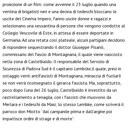
proiezione di un film: come avvenne il 23 luglio quando una
ventina di brigatisti neri e una decina di tedeschi bloccano le
uscite del Cinema Impero, fanno uscire donne e ragazzi e
selezionano una sessantina di persone che vengono condotte al
Collegio Vescovile di Este, in attesa di essere deportate in
Germania. Ad una retata così plateale, alcuni partigiani decidono
di rispondere sequestrando il dottor Giuseppe Pisanò,
commissario del fascio di Montagnana, il quale viene nascosto
nella zona di Castelbaldo. Il responsabile del Servizio di
Sicurezza di Padova Sud è il capitano Lembcke,il quale, presi in
ostaggio venti antifascisti di Montagnana, minaccia di fucilarli
se non verrà riconsegnato il gerarca fascista. Ma, soprattutto,
poco dopo l’una del 26 luglio, Castelbaldo è investito da un
rastrellamento a tenaglia, con i fascisti che muovono da
Merlara e i tedeschi da Masi; lo stesso Lembke, come scriverà il
parroco don Miotto “dal campanile prima e dall’argine poi
impartisce ordini di strage e di morte”.