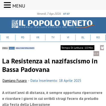
MENU
Venerdì, 7 Ago 2026
07:07
VE
PD
VR
TV
VI
BL
RO
Tempo Di Lettura: 10 Min.
STORIA
PADOVA
REDAZIONE POPOLOVENETO
559
La Resistenza al nazifascismo in
Bassa Padovana
Damiano Fusaro
-
Data Inserimento: 18 Aprile 2025
A ottant’anni di distanza, è sempre opportuno ripercorrere
e ricordare i giorni in cui orribili stragi fecero da preludio
alla festa della Liberazione