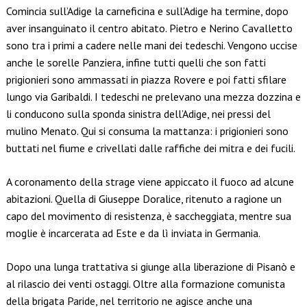
Comincia sull’Adige la carneficina e sull’Adige ha termine, dopo
aver insanguinato il centro abitato. Pietro e Nerino Cavalletto
sono tra i primi a cadere nelle mani dei tedeschi. Vengono uccise
anche le sorelle Panziera, infine tutti quelli che son fatti
prigionieri sono ammassati in piazza Rovere e poi fatti sfilare
lungo via Garibaldi. I tedeschi ne prelevano una mezza dozzina e
li conducono sulla sponda sinistra dell’Adige, nei pressi del
mulino Menato. Qui si consuma la mattanza: i prigionieri sono
buttati nel fiume e crivellati dalle raffiche dei mitra e dei fucili.
A coronamento della strage viene appiccato il fuoco ad alcune
abitazioni. Quella di Giuseppe Doralice, ritenuto a ragione un
capo del movimento di resistenza, è saccheggiata, mentre sua
moglie è incarcerata ad Este e da lì inviata in Germania.
Dopo una lunga trattativa si giunge alla liberazione di Pisanò e
al rilascio dei venti ostaggi. Oltre alla formazione comunista
della brigata Paride, nel territorio ne agisce anche una