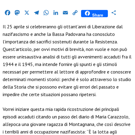
Facebook
Mastodon
X
Telegram
WhatsApp
LinkedIn
Email
Copy
Condividi
Share
Link
Il 25 aprile si celebreranno gli ottant’anni di Liberazione dal
nazifascismo e anche la Bassa Padovana ha conosciuto
l’importanza dei sacrifici sostenuti durante la Resistenza.
Quest’articolo, per ovvi motivi di brevità, non vuole e non può
essere un’esaustiva analisi di tutti gli avvenimenti accaduti fra il
1944 e il 1945, ma intende fornire gli spunti e gli stimoli
necessari per permettere al lettore di approfondire e conoscere
determinati momenti storici: perché è solo attraverso lo studio
della Storia che si possono evitare gli errori del passato e
impedire che certe situazioni possano ripetersi.
Vorrei iniziare questa mia rapida ricostruzione dei principali
episodi accaduti citando un passo del diario di Maria Carazzolo,
all’epoca una giovane ragazza di Montagnana, che così descrive
i terribili anni di occupazione nazifascista: “È la lotta agli