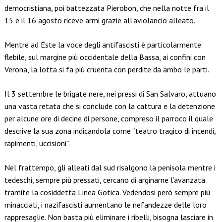
democristiana, poi battezzata Pierobon, che nella notte fra il
15 e il 16 agosto riceve armi grazie all’aviolancio alleato.
Mentre ad Este la voce degli antifascisti è particolarmente
flebile, sul margine più occidentale della Bassa, ai confini con
Verona, la lotta si fa più cruenta con perdite da ambo le parti.
Il 3 settembre le brigate nere, nei pressi di San Salvaro, attuano
una vasta retata che si conclude con la cattura e la detenzione
per alcune ore di decine di persone, compreso il parroco il quale
descrive la sua zona indicandola come “teatro tragico di incendi,
rapimenti, uccisioni”.
Nel frattempo, gli alleati dal sud risalgono la penisola mentre i
tedeschi, sempre più pressati, cercano di arginarne l’avanzata
tramite la cosiddetta Linea Gotica. Vedendosi però sempre più
minacciati, i nazifascisti aumentano le nefandezze delle loro
rappresaglie. Non basta più eliminare i ribelli, bisogna lasciare in