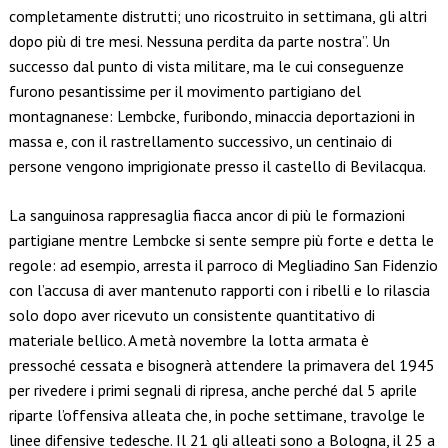
completamente distrutti; uno ricostruito in settimana, gli altri
dopo più di tre mesi. Nessuna perdita da parte nostra”. Un
successo dal punto di vista militare, ma le cui conseguenze
furono pesantissime per il movimento partigiano del
montagnanese: Lembcke, furibondo, minaccia deportazioni in
massa e, con il rastrellamento successivo, un centinaio di
persone vengono imprigionate presso il castello di Bevilacqua.
La sanguinosa rappresaglia fiacca ancor di più le formazioni
partigiane mentre Lembcke si sente sempre più forte e detta le
regole: ad esempio, arresta il parroco di Megliadino San Fidenzio
con l’accusa di aver mantenuto rapporti con i ribelli e lo rilascia
solo dopo aver ricevuto un consistente quantitativo di
materiale bellico. A metà novembre la lotta armata è
pressoché cessata e bisognerà attendere la primavera del 1945
per rivedere i primi segnali di ripresa, anche perché dal 5 aprile
riparte l’offensiva alleata che, in poche settimane, travolge le
linee difensive tedesche. Il 21 gli alleati sono a Bologna, il 25 a