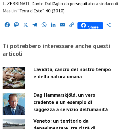
L. ZERBINATI, Dante Dall’Aglio da perseguitato a sindaco di
Masi, in “Terra d’Este”, 40 (2010).
Facebook
Mastodon
X
Telegram
WhatsApp
LinkedIn
Email
Copy
Condividi
Share
Link
Ti potrebbero interessare anche questi
articoli
L’avidità, cancro del nostro tempo
e della natura umana
Dag Hammarskjöld, un vero
credente e un esempio di
saggezza a servizio dell’umanità
Veneto: un territorio da
depavimentare, tra città di