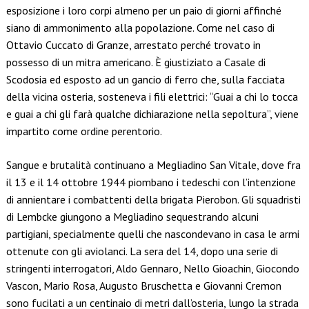
esposizione i loro corpi almeno per un paio di giorni affinché
siano di ammonimento alla popolazione. Come nel caso di
Ottavio Cuccato di Granze, arrestato perché trovato in
possesso di un mitra americano. È giustiziato a Casale di
Scodosia ed esposto ad un gancio di ferro che, sulla facciata
della vicina osteria, sosteneva i fili elettrici: “Guai a chi lo tocca
e guai a chi gli farà qualche dichiarazione nella sepoltura”, viene
impartito come ordine perentorio.
Sangue e brutalità continuano a Megliadino San Vitale, dove fra
il 13 e il 14 ottobre 1944 piombano i tedeschi con l’intenzione
di annientare i combattenti della brigata Pierobon. Gli squadristi
di Lembcke giungono a Megliadino sequestrando alcuni
partigiani, specialmente quelli che nascondevano in casa le armi
ottenute con gli aviolanci. La sera del 14, dopo una serie di
stringenti interrogatori, Aldo Gennaro, Nello Gioachin, Giocondo
Vascon, Mario Rosa, Augusto Bruschetta e Giovanni Cremon
sono fucilati a un centinaio di metri dall’osteria, lungo la strada