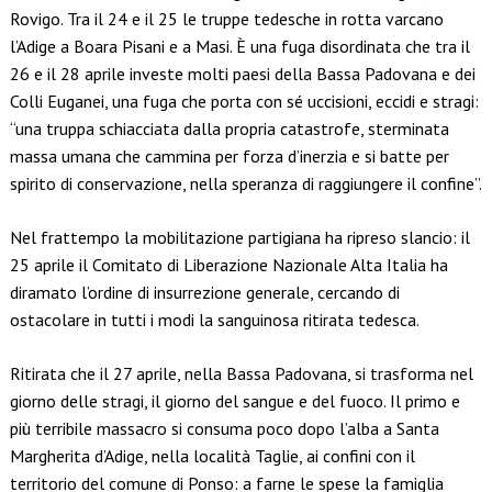
Rovigo. Tra il 24 e il 25 le truppe tedesche in rotta varcano
l’Adige a Boara Pisani e a Masi. È una fuga disordinata che tra il
26 e il 28 aprile investe molti paesi della Bassa Padovana e dei
Colli Euganei, una fuga che porta con sé uccisioni, eccidi e stragi:
“una truppa schiacciata dalla propria catastrofe, sterminata
massa umana che cammina per forza d’inerzia e si batte per
spirito di conservazione, nella speranza di raggiungere il confine”.
Nel frattempo la mobilitazione partigiana ha ripreso slancio: il
25 aprile il Comitato di Liberazione Nazionale Alta Italia ha
diramato l’ordine di insurrezione generale, cercando di
ostacolare in tutti i modi la sanguinosa ritirata tedesca.
Ritirata che il 27 aprile, nella Bassa Padovana, si trasforma nel
giorno delle stragi, il giorno del sangue e del fuoco. Il primo e
più terribile massacro si consuma poco dopo l’alba a Santa
Margherita d’Adige, nella località Taglie, ai confini con il
territorio del comune di Ponso: a farne le spese la famiglia