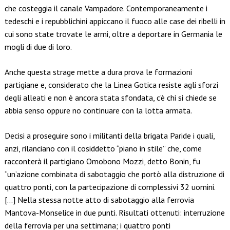
che costeggia il canale Vampadore. Contemporaneamente i
tedeschi e i repubblichini appiccano il fuoco alle case dei ribelli in
cui sono state trovate le armi, oltre a deportare in Germania le
mogli di due di loro.
Anche questa strage mette a dura prova le formazioni
partigiane e, considerato che la Linea Gotica resiste agli sforzi
degli alleati e non è ancora stata sfondata, c’è chi si chiede se
abbia senso oppure no continuare con la lotta armata.
Decisi a proseguire sono i militanti della brigata Paride i quali,
anzi, rilanciano con il cosiddetto “piano in stile” che, come
racconterà il partigiano Omobono Mozzi, detto Bonin, fu
“un’azione combinata di sabotaggio che portò alla distruzione di
quattro ponti, con la partecipazione di complessivi 32 uomini.
[…] Nella stessa notte atto di sabotaggio alla ferrovia
Mantova-Monselice in due punti. Risultati ottenuti: interruzione
della ferrovia per una settimana; i quattro ponti