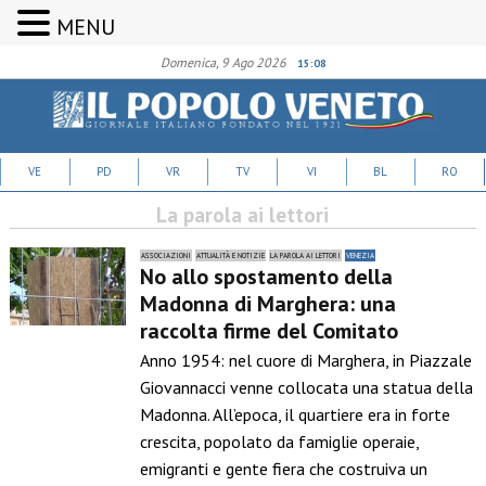
MENU
Domenica, 9 Ago 2026
15:08
VE
PD
VR
TV
VI
BL
RO
La parola ai lettori
ASSOCIAZIONI
ATTUALITÀ E NOTIZIE
LA PAROLA AI LETTORI
VENEZIA
No allo spostamento della
Madonna di Marghera: una
raccolta firme del Comitato
Anno 1954: nel cuore di Marghera, in Piazzale
Giovannacci venne collocata una statua della
Madonna. All’epoca, il quartiere era in forte
crescita, popolato da famiglie operaie,
emigranti e gente fiera che costruiva un