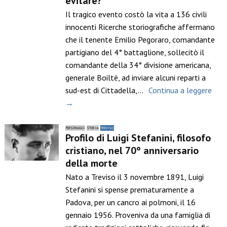
evitare?
Il tragico evento costò la vita a 136 civili
innocenti Ricerche storiografiche affermano
che il tenente Emilio Pegoraro, comandante
partigiano del 4° battaglione, sollecitò il
comandante della 34° divisione americana,
generale Boiltè, ad inviare alcuni reparti a
sud-est di Cittadella,…
Continua a leggere
→
PERSONAGGI
STORIA
TREVISO
Profilo di Luigi Stefanini, filosofo
cristiano, nel 70° anniversario
della morte
Nato a Treviso il 3 novembre 1891, Luigi
Stefanini si spense prematuramente a
Padova, per un cancro ai polmoni, il 16
gennaio 1956. Proveniva da una famiglia di