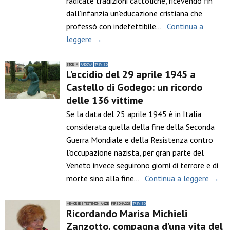
radicate tradizioni cattoliche, ricevendo fin
dall’infanzia un’educazione cristiana che
professò con indefettibile…
Continua a
leggere →
STORIA
PADOVA
TREVISO
L’eccidio del 29 aprile 1945 a
Castello di Godego: un ricordo
delle 136 vittime
Se la data del 25 aprile 1945 è in Italia
considerata quella della fine della Seconda
Guerra Mondiale e della Resistenza contro
l’occupazione nazista, per gran parte del
Veneto invece seguirono giorni di terrore e di
morte sino alla fine…
Continua a leggere →
MEMORIE E TESTIMONIANZE
PERSONAGGI
TREVISO
Ricordando Marisa Michieli
Zanzotto, compagna d’una vita del