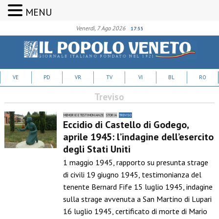
MENU
Venerdì, 7 Ago 2026
17:55
VE
PD
VR
TV
VI
BL
RO
Treviso
MEMORIE E TESTIMONIANZE
STORIA
TREVISO
Eccidio di Castello di Godego,
aprile 1945: l’indagine dell’esercito
degli Stati Uniti
1 maggio 1945, rapporto su presunta strage
di civili 19 giugno 1945, testimonianza del
tenente Bernard Fife 15 luglio 1945, indagine
sulla strage avvenuta a San Martino di Lupari
16 luglio 1945, certificato di morte di Mario