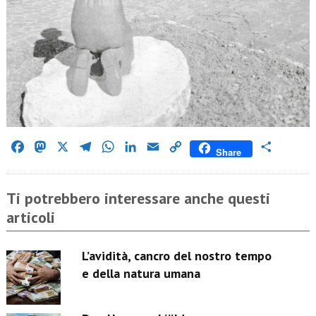
Facebook
Mastodon
X
Telegram
WhatsApp
LinkedIn
Email
Copy
Condividi
Share
Link
Ti potrebbero interessare anche questi
articoli
L’avidità, cancro del nostro tempo
e della natura umana