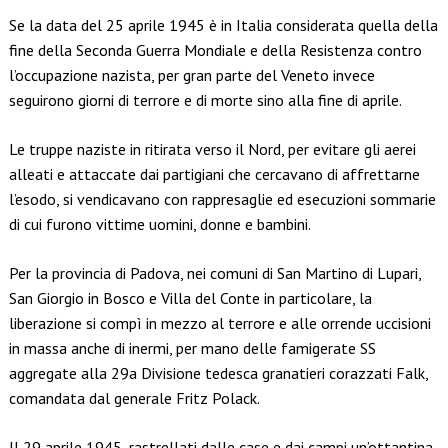
Link
Se la data del 25 aprile 1945 è in Italia considerata quella della
fine della Seconda Guerra Mondiale e della Resistenza contro
l’occupazione nazista, per gran parte del Veneto invece
seguirono giorni di terrore e di morte sino alla fine di aprile.
Le truppe naziste in ritirata verso il Nord, per evitare gli aerei
alleati e attaccate dai partigiani che cercavano di affrettarne
l’esodo, si vendicavano con rappresaglie ed esecuzioni sommarie
di cui furono vittime uomini, donne e bambini.
Per la provincia di Padova, nei comuni di San Martino di Lupari,
San Giorgio in Bosco e Villa del Conte in particolare, la
liberazione si compì in mezzo al terrore e alle orrende uccisioni
in massa anche di inermi, per mano delle famigerate SS
aggregate alla 29a Divisione tedesca granatieri corazzati Falk,
comandata dal generale Fritz Polack.
Il 29 aprile 1945, rastrellati dalle case e dai campi un’ottantina