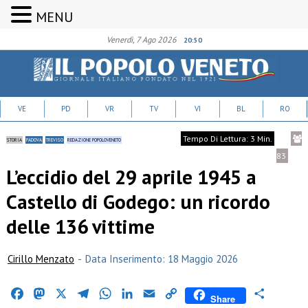
MENU
Venerdì, 7 Ago 2026
20:50
VE
PD
VR
TV
VI
BL
RO
Tempo Di Lettura: 3 Min.
STORIA
PADOVA
TREVISO
REDAZIONE POPOLOVENETO
83
L’eccidio del 29 aprile 1945 a
Castello di Godego: un ricordo
delle 136 vittime
Cirillo Menzato
-
Data Inserimento: 18 Maggio 2026
Facebook
Mastodon
X
Telegram
WhatsApp
LinkedIn
Email
Copy
Condividi
Share