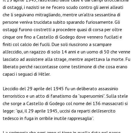
di ostaggi, i nazisti se ne fecero scudo contro gli aerei alleati
che li seguivano mitragliando, mentre un’altra sessantina di
persone veniva trucidata subito sparando furiosamente. Gli
ostaggi furono costretti a procedere quasi di corsa per oltre
cinque ore fino a Castello di Godego dove vennero fucilati e
finiti col calcio dei fucili. Due soli riuscirono a scampare
all’eccidio, un ragazzo di solo 14 anni e un uomo di 50 che venne
lasciato ad assistere alla strage, mentre aspettava la morte. Fu
liberato perché raccontasse come testimone di che cosa erano
capaci i seguaci di Hitler.
L’eccidio del 29 aprile del 1945 fu un deliberato assassinio
terroristico e un atto di fanatismo da “superuomini”. Sulla stele
che sorge a Castello di Godego col nome dei 136 massacrati si
legge: “qui, il 29 aprile 1945, uccisi da reparti dell’esercito
tedesco in fuga in orribile inutile rappresaglia”.
La cerimonia che ogni anno si tiene in quella data nel paese