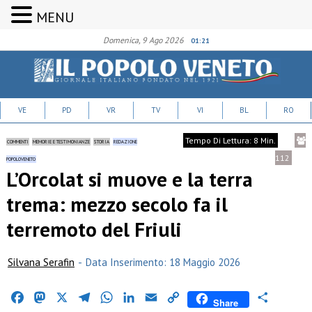
MENU
Domenica, 9 Ago 2026
01:21
VE
PD
VR
TV
VI
BL
RO
Tempo Di Lettura: 8 Min.
COMMENTI
MEMORIE E TESTIMONIANZE
STORIA
REDAZIONE
112
POPOLOVENETO
L’Orcolat si muove e la terra
trema: mezzo secolo fa il
terremoto del Friuli
Silvana Serafin
-
Data Inserimento: 18 Maggio 2026
Facebook
Mastodon
X
Telegram
WhatsApp
LinkedIn
Email
Copy
Condividi
Share