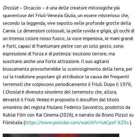
Link
Orcolat
– Orcaccio – è una delle creature mitologiche più
spaventose del Friuli-Venezia Giulia, un essere misterioso che,
secondo la leggenda, vive sepolto nelle profonde grotte della
Carnia. Le dimensioni colossali, la pelle ruvida e grigia, gli occhi di
un intenso colore rosso fuoco, la voce imperiosa, le mani grandi
e forti, capaci di frantumare pietre con un solo gesto, sono
espressione di forza e di potenza: incutono terrore, ma
suscitano anche una forte attrazione. Il suo agitarsi
bruscamente provocherebbe lo sconvolgimento della terra, per
cui la tradizione popolare gli attribuisce la causa dei frequenti
terremoti che colpiscono periodicamente il Friuli. Dopo il 1976,
l’
Orcolat
è divenuto sinonimo del terremoto che, allora,
devastò il Friuli. Vedasi in proposito il docufilm dal titolo
omonimo del regista friulano Federico Savonitto, prodotto da
Kublai Film con Rai Cinema (2026), e narrato da Bruno Pizzul su
Filmitalia (
https://www.youtube.com/watch?v=uACpxf-XZ5s
).