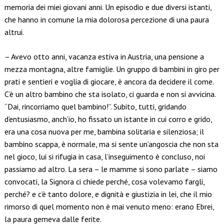
memoria dei miei giovani anni. Un episodio e due diversi istanti,
che hanno in comune la mia dolorosa percezione di una paura
altrui.
– Avevo otto anni, vacanza estiva in Austria, una pensione a
mezza montagna, altre famiglie. Un gruppo di bambini in giro per
prati e sentieri e voglia di giocare, è ancora da decidere il come.
C’è un altro bambino che sta isolato, ci guarda e non si avvicina.
“Dai, rincorriamo quel bambino!”. Subito, tutti, gridando
d’entusiasmo, anch’io, ho fissato un istante in cui corro e grido,
era una cosa nuova per me, bambina solitaria e silenziosa; il
bambino scappa, è normale, ma si sente un’angoscia che non sta
nel gioco, lui si rifugia in casa, l’inseguimento è concluso, noi
passiamo ad altro. La sera – le mamme si sono parlate – siamo
convocati, la Signora ci chiede perché, cosa volevamo fargli,
perché? e c’è tanto dolore, e dignità e giustizia in lei, che il mio
rimorso di quel momento non è mai venuto meno: erano Ebrei,
la paura gemeva dalle ferite.