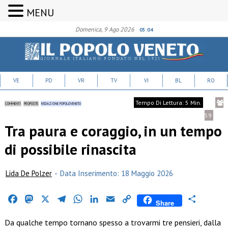
MENU
Domenica, 9 Ago 2026
05:04
VE
PD
VR
TV
VI
BL
RO
Tempo Di Lettura: 5 Min.
COMMENTI
PROPOSTE
REDAZIONE POPOLOVENETO
59
Tra paura e coraggio, in un tempo
di possibile rinascita
Lida De Polzer
-
Data Inserimento: 18 Maggio 2026
Facebook
Mastodon
X
Telegram
WhatsApp
LinkedIn
Email
Copy
Condividi
Share
Link
Da qualche tempo tornano spesso a trovarmi tre pensieri, dalla