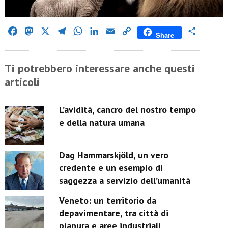
Facebook
Mastodon
X
Telegram
WhatsApp
LinkedIn
Email
Copy
Condividi
Share
Link
Ti potrebbero interessare anche questi
articoli
L’avidità, cancro del nostro tempo
e della natura umana
Dag Hammarskjöld, un vero
credente e un esempio di
saggezza a servizio dell’umanità
Veneto: un territorio da
depavimentare, tra città di
pianura e aree industriali