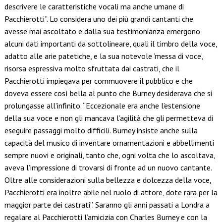
descrivere le caratteristiche vocali ma anche umane di
Pacchierotti”. Lo considera uno dei più grandi cantanti che
avesse mai ascoltato e dalla sua testimonianza emergono
alcuni dati importanti da sottolineare, quali il timbro della voce,
adatto alle arie patetiche, e la sua notevole ‘messa di voce’,
risorsa espressiva molto sfruttata dai castrati, che il
Pacchierotti impiegava per commuovere il pubblico e che
doveva essere così bella al punto che Burney desiderava che si
prolungasse all’infinito. “Eccezionale era anche l’estensione
della sua voce e non gli mancava l’agilità che gli permetteva di
eseguire passaggi molto difficili. Burney insiste anche sulla
capacità del musico di inventare ornamentazioni e abbellimenti
sempre nuovi e originali, tanto che, ogni volta che lo ascoltava,
aveva l’impressione di trovarsi di fronte ad un nuovo cantante.
Oltre alle considerazioni sulla bellezza e dolcezza della voce,
Pacchierotti era inoltre abile nel ruolo di attore, dote rara per la
maggior parte dei castrati”. Saranno gli anni passati a Londra a
regalare al Pacchierotti l’amicizia con Charles Burney e con la