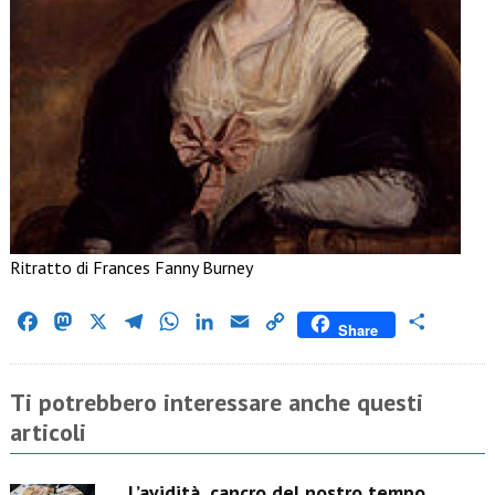
Ritratto di Frances Fanny Burney
Facebook
Mastodon
X
Telegram
WhatsApp
LinkedIn
Email
Copy
Condividi
Share
Link
Ti potrebbero interessare anche questi
articoli
L’avidità, cancro del nostro tempo