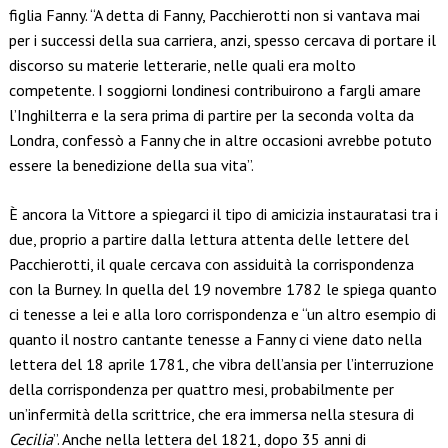
figlia Fanny. “A detta di Fanny, Pacchierotti non si vantava mai
per i successi della sua carriera, anzi, spesso cercava di portare il
discorso su materie letterarie, nelle quali era molto
competente. I soggiorni londinesi contribuirono a fargli amare
l’Inghilterra e la sera prima di partire per la seconda volta da
Londra, confessò a Fanny che in altre occasioni avrebbe potuto
essere la benedizione della sua vita”.
È ancora la Vittore a spiegarci il tipo di amicizia instauratasi tra i
due, proprio a partire dalla lettura attenta delle lettere del
Pacchierotti, il quale cercava con assiduità la corrispondenza
con la Burney. In quella del 19 novembre 1782 le spiega quanto
ci tenesse a lei e alla loro corrispondenza e “un altro esempio di
quanto il nostro cantante tenesse a Fanny ci viene dato nella
lettera del 18 aprile 1781, che vibra dell’ansia per l’interruzione
della corrispondenza per quattro mesi, probabilmente per
un’infermità della scrittrice, che era immersa nella stesura di
Cecilia
”. Anche nella lettera del 1821, dopo 35 anni di