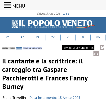
MENU
Sabato, 8 Ago 2026
03:58
VE
PD
VR
TV
VI
BL
RO
Tempo Di Lettura: 8 Min.
CULTURA
STORIA
PADOVA
REDAZIONE POPOLOVENETO
241
Il cantante e la scrittrice: il
carteggio tra Gaspare
Pacchierotti e Frances Fanny
Burney
Bruno Trevellin
-
Data Inserimento: 18 Aprile 2025