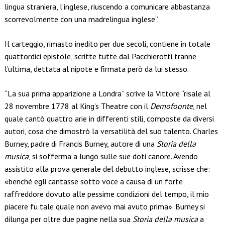
lingua straniera, l’inglese, riuscendo a comunicare abbastanza
scorrevolmente con una madrelingua inglese”.
Il carteggio, rimasto inedito per due secoli, contiene in totale
quattordici epistole, scritte tutte dal Pacchierotti tranne
l’ultima, dettata al nipote e firmata però da lui stesso.
“La sua prima apparizione a Londra” scrive la Vittore “risale al
28 novembre 1778 al King’s Theatre con il
Demofoonte
, nel
quale cantò quattro arie in differenti stili, composte da diversi
autori, cosa che dimostrò la versatilità del suo talento. Charles
Burney, padre di Francis Burney, autore di una
Storia della
musica
, si sofferma a lungo sulle sue doti canore. Avendo
assistito alla prova generale del debutto inglese, scrisse che:
«benché egli cantasse sotto voce a causa di un forte
raffreddore dovuto alle pessime condizioni del tempo, il mio
piacere fu tale quale non avevo mai avuto prima». Burney si
dilunga per oltre due pagine nella sua
Storia della musica
a