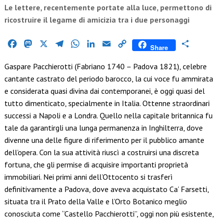
Le lettere, recentemente portate alla luce, permettono di
ricostruire il legame di amicizia tra i due personaggi
Facebook
Mastodon
X
Telegram
WhatsApp
LinkedIn
Email
Copy
Condividi
Share
Link
Gaspare Pacchierotti (Fabriano 1740 – Padova 1821), celebre
cantante castrato del periodo barocco, la cui voce fu ammirata
e considerata quasi divina dai contemporanei, è oggi quasi del
tutto dimenticato, specialmente in Italia. Ottenne straordinari
successi a Napoli e a Londra. Quello nella capitale britannica fu
tale da garantirgli una lunga permanenza in Inghilterra, dove
divenne una delle figure di riferimento per il pubblico amante
dell’opera. Con la sua attività riuscì a costruirsi una discreta
fortuna, che gli permise di acquisire importanti proprietà
immobiliari. Nei primi anni dell’Ottocento si trasferì
definitivamente a Padova, dove aveva acquistato Ca’ Farsetti,
situata tra il Prato della Valle e l’Orto Botanico meglio
conosciuta come “Castello Pacchierotti”, oggi non più esistente,