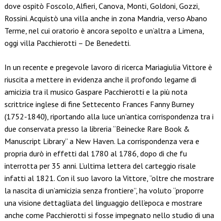
dove ospitò Foscolo, Alfieri, Canova, Monti, Goldoni, Gozzi,
Rossini. Acquistò una villa anche in zona Mandria, verso Abano
Terme, nel cui oratorio è ancora sepolto e un’altra a Limena,
oggi villa Pacchierotti – De Benedetti.
In un recente e pregevole lavoro di ricerca Mariagiulia Vittore è
riuscita a mettere in evidenza anche il profondo legame di
amicizia tra il musico Gaspare Pacchierotti e la più nota
scrittrice inglese di fine Settecento Frances Fanny Burney
(1752-1840), riportando alla luce un’antica corrispondenza tra i
due conservata presso la libreria “Beinecke Rare Book &
Manuscript Library” a New Haven. La corrispondenza vera e
propria durò in effetti dal 1780 al 1786, dopo di che fu
interrotta per 35 anni. L’ultima lettera del carteggio risale
infatti al 1821. Con il suo lavoro la Vittore, “oltre che mostrare
la nascita di un’amicizia senza frontiere”, ha voluto “proporre
una visione dettagliata del linguaggio dell’epoca e mostrare
anche come Pacchierotti si fosse impegnato nello studio di una