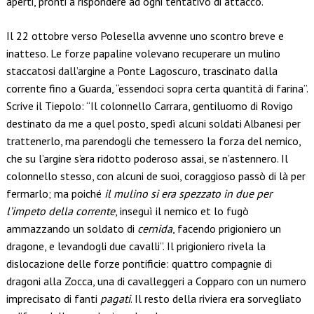
aperti, pronti a rispondere ad ogni tentativo di attacco.
Il 22 ottobre verso Polesella avvenne uno scontro breve e
inatteso. Le forze papaline volevano recuperare un mulino
staccatosi dall’argine a Ponte Lagoscuro, trascinato dalla
corrente fino a Guarda, “essendoci sopra certa quantità di farina”.
Scrive il Tiepolo: “Il colonnello Carrara, gentiluomo di Rovigo
destinato da me a quel posto, spedì alcuni soldati Albanesi per
trattenerlo, ma parendogli che temessero la forza del nemico,
che su l’argine s’era ridotto poderoso assai, se n’astennero. Il
colonnello stesso, con alcuni de suoi, coraggioso passò di là per
fermarlo; ma poiché
il mulino si era spezzato in due per
l’impeto della corrente
, inseguì il nemico et lo fugò
ammazzando un soldato di
cernida
, facendo prigioniero un
dragone, e levandogli due cavalli”. Il prigioniero rivela la
dislocazione delle forze pontificie: quattro compagnie di
dragoni alla Zocca, una di cavalleggeri a Copparo con un numero
imprecisato di fanti
pagati
. Il resto della riviera era sorvegliato