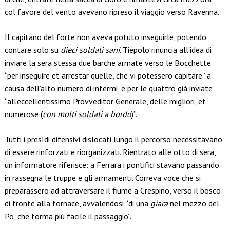
col favore del vento avevano ripreso il viaggio verso Ravenna.
Il capitano del forte non aveva potuto inseguirle, potendo
contare solo su
dieci soldati sani
. Tiepolo rinuncia all’idea di
inviare la sera stessa due barche armate verso le Bocchette
“per inseguire et arrestar quelle, che vi potessero capitare” a
causa dell’alto numero di infermi, e per le quattro già inviate
“all’eccellentissimo Provveditor Generale, delle migliori, et
numerose (
con molti soldati a bordo
)”.
Tutti i presìdi difensivi dislocati lungo il percorso necessitavano
di essere rinforzati e riorganizzati. Rientrato alle otto di sera,
un informatore riferisce: a Ferrara i pontifici stavano passando
in rassegna le truppe e gli armamenti. Correva voce che si
preparassero ad attraversare il fiume a Crespino, verso il bosco
di fronte alla fornace, avvalendosi “di una
giara
nel mezzo del
Po, che forma più facile il passaggio”.