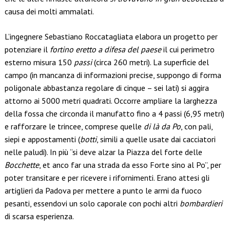
causa dei molti ammalati.
L’ingegnere Sebastiano Roccatagliata elabora un progetto per
potenziare il
fortino eretto a difesa del paese
il cui perimetro
esterno misura 150
passi
(circa 260 metri). La superficie del
campo (in mancanza di informazioni precise, suppongo di forma
poligonale abbastanza regolare di cinque – sei lati) si aggira
attorno ai 5000 metri quadrati. Occorre ampliare la larghezza
della fossa che circonda il manufatto fino a 4 passi (6,95 metri)
e rafforzare le trincee, comprese quelle
di là da Po
, con pali,
siepi e appostamenti (
botti
, simili a quelle usate dai cacciatori
nelle paludi). In più “si deve alzar la Piazza del forte delle
Bocchette
, et anco far una strada da esso Forte sino al Po”, per
poter transitare e per ricevere i rifornimenti. Erano attesi gli
artiglieri da Padova per mettere a punto le armi da fuoco
pesanti, essendovi un solo caporale con pochi altri
bombardieri
di scarsa esperienza.