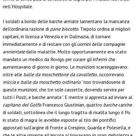
nell
’Hospitale
.
I soldati a bordo delle barche armate lamentano la mancanza
dell’ordinaria razione di
pane biscotto
. Tiepolo ordina ai migliori
capitani, in licenza a Venezia e in Dalmazia, di tornare
immediatamente e di restare con gli uomini delle compagnie
annientate
dalle malattie
.
Molto opportunamente era stato
mandato un medico da Rovigo per curare gli infermi che
aumentavano di giorno in giorno. Le munizioni scarseggiavano:
oltre alle
balle da moschettone da cavalletto
, occorrevano
miccia
e
balle da moschetto ordinario
“non trovandosene di
queste munizioni, che tre sole cassette, dovendo servire per
tutti i Posti, e barche armate”. E mentre si appresta ad inviare al
capitano del Golfo
Francesco Giustinian, quattro
barche
cariche
di soldati, sottolinea che il lungo tragitto di risalita lungo il Po
in stato di magra le avrebbe esposte al tiro dei pontifici
appostati sull’argine di fronte a Crespino, Guarda e Polesella, e
che le altre rimaste all’ancora
si trovavano in gran debolezza
a