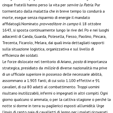
cinque fratelli hanno perso la vita per
servire la Patria
. Pur
tormentato dalla malattia che in breve tempo lo condurrà a
morte, esegue senza risparmio di energie il mandato
affidatogli.Nominato
provveditore in campo
il 18 ottobre
1643, si sposta continuamente lungo le rive del Po e nei luoghi
adiacenti di Canda, Guarda, Polesella, Fiesso, Paolino, Pincara,
Trecenta, Ficarolo, Melara, dai quali invia dettagliati rapporti
sulla situazione logistica, organizzativa e sul livello di
efficienza dei soldati.
Le forze dislocate nel territorio di Ariano,
posto
di importanza
strategica, presidiato da
milizie
di diverse nazionalità ma prive
di un ufficiale superiore in possesso delle necessarie abilità,
assommano a 1.903 fanti, di cui solo 1.100 effettivi e 91
cavalieri, di cui 80 adatti al combattimento. Troppi uomini
risultano inutilizzabili, infermi o impegnati in altri compiti. Ogni
giorno qualcuno si ammala, o per la cattiva stagione o perché la
notte si dorme in terra su pagliericci esposti all’umidità. Urge
l’invio di cento paia di cavalletti di legno per i malati ricoverati