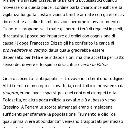
Marine, e d’invader (
assalire
) le barche d’Ecclesiastici quando
movessero a quella parte”. L’ordine parla chiaro: intensificare la
vigilanza lungo la costa inviando barche armate con gli effettivi
rinforzati e assalire le imbarcazioni nemiche in avvicinamento.
Tiepolo si propone, se il male gli permetterà di reggersi in piedi,
di recarsi sul posto per impartire gli ordini con cognizione di
causa. Il doge Francesco Erizzo gli ha conferito la carica di
provveditore in campo
, dalla quale gradirebbe essere
dispensato per l’età e le indisposizioni, ma che accetta per l’alto
senso del dovere e lo spirito di sacrificio
verso la Patria.
Circa ottocento fanti papalini si trovavano in territorio rodigino.
Altri tremila e un corpo di cavalleria, costituito in prevalenza da
dragoni
, erano invece sparsi “per quei contorni dirimpetto la
Polesella, et altra poca milizia a cavallo più al basso verso
Crespino”. A Ferrara le scorte alimentari erano a malapena
sufficienti per sfamare la popolazione. Frumento e olio “de’
quali prima vi era abbondanza”, venivano trasportati per mezzo