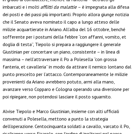
imbarcati e i molti
afflitti da malattie
– è impegnata alla difesa
dei posti e dei passi più importanti. Proprio allora giunge notizia
che il Senato aveva nominato il capo a lungo atteso delle
milizie acquartierate in Ariano. All’alba del 16 ottobre, benché
sofferente per i postumi della febbre “con affanni, vomito, et
doglia di testa”, Tiepolo si prepara a raggiungere il generale
Giustinian per concertare un piano, consistente – in linea di
massima – nell’attraversare il Po a Polesella “con grossa
fanteria, et cavalleria” in modo da attirare il nemico lontano dal
punto prescelto per l’attacco. Contemporaneamente le milizie
provenienti da Ariano avrebbero potuto, armi alla mano,
avanzare verso Copparo e Cologna operando una diversione per
poi ripiegare, non potendosi lasciare il posto sguarnito.
Alvise Tiepolo e Marco Giustinian, insieme con alti ufficiali
convenuti a Polesella, mettono a punto la strategia
dell’operazione. Centocinquanta soldati a cavallo, varcato il Po,
risaliranno verso Ficarolo, con l’ordine di inoltrarsi nel paese,