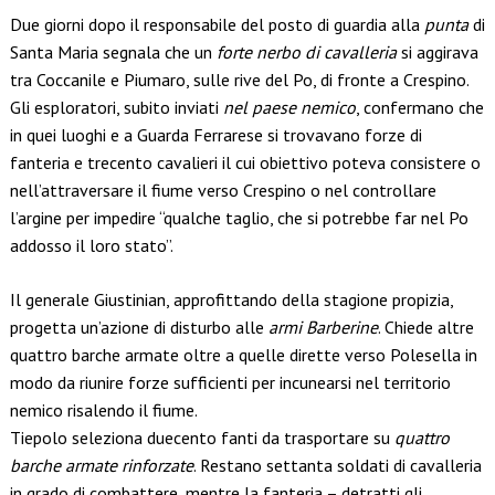
Due giorni dopo il responsabile del posto di guardia alla
punta
di
Santa Maria segnala che un
forte nerbo di cavalleria
si aggirava
tra Coccanile e Piumaro, sulle rive del Po, di fronte a Crespino.
Gli esploratori, subito inviati
nel paese nemico
, confermano che
in quei luoghi e a Guarda Ferrarese si trovavano forze di
fanteria e trecento cavalieri il cui obiettivo poteva consistere o
nell’attraversare il fiume verso Crespino o nel controllare
l’argine per impedire “qualche taglio, che si potrebbe far nel Po
addosso il loro stato”.
Il generale Giustinian, approfittando della stagione propizia,
progetta un’azione di disturbo alle
armi Barberine
. Chiede altre
quattro barche armate oltre a quelle dirette verso Polesella in
modo da riunire forze sufficienti per incunearsi nel territorio
nemico risalendo il fiume.
Tiepolo seleziona duecento fanti da trasportare su
quattro
barche armate rinforzate
. Restano settanta soldati di cavalleria
in grado di combattere, mentre la fanteria – detratti gli