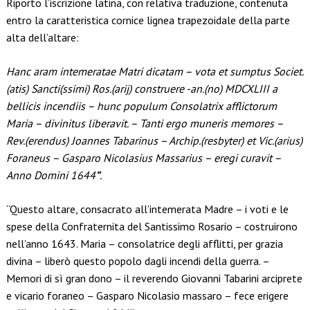
Riporto l’iscrizione latina, con relativa traduzione, contenuta
entro la caratteristica cornice lignea trapezoidale della parte
alta dell’altare:
Hanc aram intemeratae Matri dicatam – vota et sumptus Societ.
(atis) Sancti(ssimi) Ros.(arij) construere -an.(no) MDCXLIII a
bellicis incendiis – hunc populum Consolatrix afflictorum
Maria – divinitus liberavit. – Tanti ergo muneris memores –
Rev.(erendus) Joannes Tabarinus – Archip.(resbyter) et Vic.(arius)
Foraneus – Gasparo Nicolasius Massarius – eregi curavit –
Anno Domini 1644
”
.
“Questo altare, consacrato all’intemerata Madre – i voti e le
spese della Confraternita del Santissimo Rosario – costruirono
nell’anno 1643. Maria – consolatrice degli afflitti, per grazia
divina – liberò questo popolo dagli incendi della guerra. –
Memori di sì gran dono – il reverendo Giovanni Tabarini arciprete
e vicario foraneo – Gasparo Nicolasio massaro – fece erigere