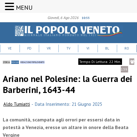
MENU
Giovedì, 6 Ago 2026
10:55
VE
PD
VR
TV
VI
BL
RO
Tempo Di Lettura: 22 Min.
STORIA
ROVIGO
REDAZIONE POPOLOVENETO
139
Ariano nel Polesine: la Guerra dei
Barberini, 1643-44
Aldo Tumiatti
-
Data Inserimento: 21 Giugno 2025
La comunità, scampata agli orrori per essersi data in
potestà a Venezia, eresse un altare in onore della Beata
Vergine