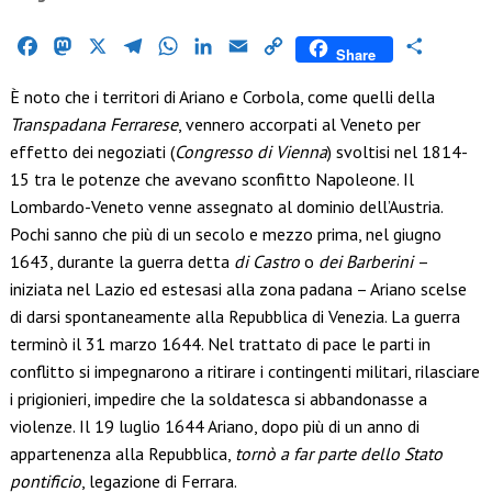
Facebook
Mastodon
X
Telegram
WhatsApp
LinkedIn
Email
Copy
Condividi
Share
Link
È noto che i territori di Ariano e Corbola, come quelli della
Transpadana Ferrarese
, vennero accorpati al Veneto per
effetto dei negoziati (
Congresso di Vienna
) svoltisi nel 1814-
15 tra le potenze che avevano sconfitto Napoleone. Il
Lombardo-Veneto venne assegnato al dominio dell’Austria.
Pochi sanno che più di un secolo e mezzo prima, nel giugno
1643, durante la guerra detta
di Castro
o
dei Barberini
–
iniziata nel Lazio ed estesasi alla zona padana – Ariano scelse
di darsi spontaneamente alla Repubblica di Venezia. La guerra
terminò il 31 marzo 1644. Nel trattato di pace le parti in
conflitto si impegnarono a ritirare i contingenti militari, rilasciare
i prigionieri, impedire che la soldatesca si abbandonasse a
violenze. Il 19 luglio 1644 Ariano, dopo più di un anno di
appartenenza alla Repubblica,
tornò a far parte dello Stato
pontificio
, legazione di Ferrara.