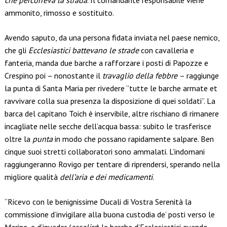
che percorreva la strada
. Il comandante responsabile viene
ammonito, rimosso e sostituito.
Avendo saputo, da una persona fidata inviata nel paese nemico,
che gli
Ecclesiastici battevano le strade
con cavalleria e
fanteria, manda due barche a rafforzare i posti di Papozze e
Crespino poi – nonostante il
travaglio della febbre
– raggiunge
la punta di Santa Maria per rivedere “tutte le barche armate et
ravvivare colla sua presenza la disposizione di quei soldati”. La
barca del capitano Toich è inservibile, altre rischiano di rimanere
incagliate nelle secche dell’acqua bassa: subito le trasferisce
oltre la
punta
in modo che possano rapidamente salpare. Ben
cinque suoi stretti collaboratori sono ammalati. L’indomani
raggiungeranno Rovigo per tentare di riprendersi, sperando nella
migliore qualità
dell’aria e dei medicamenti
.
“Ricevo con le benignissime Ducali di Vostra Serenità la
commissione d’invigilare alla buona custodia de’ posti verso le