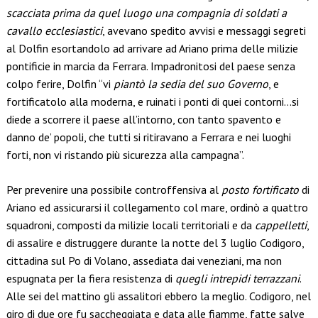
scacciata prima da quel luogo una compagnia di soldati a
cavallo ecclesiastici
, avevano spedito avvisi e messaggi segreti
al Dolfin esortandolo ad arrivare ad Ariano prima delle milizie
pontificie in marcia da Ferrara. Impadronitosi del paese senza
colpo ferire, Dolfin “vi
piantò la sedia del suo Governo
, e
fortificatolo alla moderna, e ruinati i ponti di quei contorni…si
diede a scorrere il paese all’intorno, con tanto spavento e
danno de’ popoli, che tutti si ritiravano a Ferrara e nei luoghi
forti, non vi ristando più sicurezza alla campagna”.
Per prevenire una possibile controffensiva al
posto fortificato
di
Ariano ed assicurarsi il collegamento col mare, ordinò a quattro
squadroni, composti da milizie locali territoriali e da
cappelletti
,
di assalire e distruggere durante la notte del 3 luglio Codigoro,
cittadina sul Po di Volano, assediata dai veneziani, ma non
espugnata per la fiera resistenza di
quegli intrepidi terrazzani
.
Alle sei del mattino gli assalitori ebbero la meglio. Codigoro, nel
giro di due ore fu saccheggiata e data alle fiamme, fatte salve