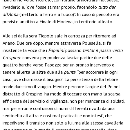
invaderlo e, “ove fosse stimar proprio, facendolo
tutto dar
all’Arma
(metterlo a ferro e a fuoco)”. In caso di pericolo era
previsto un ritiro a Finale di Modena, in territorio alleato.
Alle sei della sera Tiepolo sale in carrozza per ritornare ad
Ariano. Due ore dopo, mentre attraversa Polesella, si fa
insistente la voce che i
Papalini
possano
tentar il passo verso
Crespino
: converrà per prudenza lasciar partire due delle
quattro barche verso Papozze per un pronto intervento e
tenere all’erta le altre due alla
punta
, “per accorrere in ogni
caso, ove chiamasse il bisogno”. La persistenza della febbre
rende durissimo il viaggio. Mentre percorre l’argine del Po nel
distretto di Crespino, ha modo di toccare con mano la scarsa
efficienza del servizio di vigilanza, non per mancanza di soldati,
ma “per errori e confusioni di nomi differenti rivolti da una
sentinella all’altra e così mal praticati, e non intesi”, che
impedivano il transito non solo a lui, ma alla stessa cavalleria