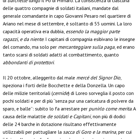
di
barchette
lungo il Po di Primaro. La consistenza di ciascuna
delle quattro compagnie di soldati italiani, mandate dal
generale comandante in capo Giovanni Pesaro nel quartiere di
Ariano nel mese di settembre, è soltanto di 55 uomini. La loro
capacità operativa era dubbia,
essendo la maggior parte
ragazzi, e da niente
. I capitani di compagnia esibivano le insegne
del comando, ma solo per
mercanteggiare sulla paga
, ed erano
tanto scarsi di soldati adatti al combattimento, quanto
abbondanti di protettori
.
Il 20 ottobre, alleggerito dal male
mercé del Signor Dio
,
ispeziona i forti delle Bocchette e della Donzella. Un capo
delle milizie territoriali (
cernide
) di Loreo sorveglia il posto con
pochi soldati e per di più “senza pur una caricatura di polvere da
sparo, e balle”: subito lo fa arrestare per
punirlo come merita
. A
causa delle malattie
de soldati e Capitani
, non più di dodici
delle 24 barche in dotazione risultano effettivamente
utilizzabili per pattugliare la
sacca di Goro e la marina
, per cui