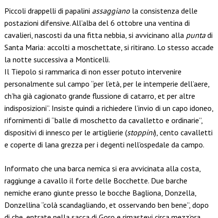
Piccoli drappelli di papalini
assaggiano
la consistenza delle
postazioni difensive. All’alba del 6 ottobre una ventina di
cavalieri, nascosti da una fitta nebbia, si avvicinano alla
punta
di
Santa Maria: accolti a moschettate, si ritirano. Lo stesso accade
la notte successiva a Monticelli.
Il Tiepolo si rammarica di non esser potuto intervenire
personalmente sul campo “per l’età, per le intemperie dell’aere,
ch’ha già cagionato grande flussione di catarro, et per altre
indisposizioni”. Insiste quindi a richiedere l’invio di un capo idoneo,
rifornimenti di “balle di moschetto da cavalletto e ordinarie”,
dispositivi di innesco per le artiglierie (
stoppini
), cento cavalletti
e coperte di lana grezza per i degenti nell’ospedale da campo.
Informato che una barca nemica si era avvicinata alla costa,
raggiunge a cavallo il forte delle Bocchette. Due barche
nemiche erano giunte presso le bocche Bagliona, Donzella,
Donzellina “colà scandagliando, et osservando ben bene”, dopo
di che, entrate nella sacca di Goro e rimastevi circa mezz’ora,