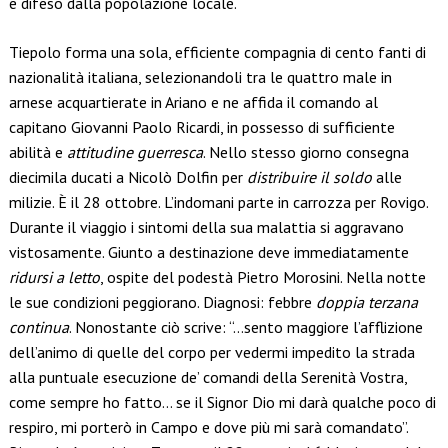
e difeso dalla popolazione locale.
Tiepolo forma una sola, efficiente compagnia di cento fanti di
nazionalità italiana, selezionandoli tra le quattro male in
arnese acquartierate in Ariano e ne affida il comando al
capitano Giovanni Paolo Ricardi, in possesso di sufficiente
abilità e
attitudine guerresca
. Nello stesso giorno consegna
diecimila ducati a Nicolò Dolfin per
distribuire il soldo
alle
milizie. È il 28 ottobre. L’indomani parte in carrozza per Rovigo.
Durante il viaggio i sintomi della sua malattia si aggravano
vistosamente. Giunto a destinazione deve immediatamente
ridursi a letto
, ospite del podestà Pietro Morosini. Nella notte
le sue condizioni peggiorano. Diagnosi: febbre
doppia terzana
continua
. Nonostante ciò scrive: “…sento maggiore l’afflizione
dell’animo di quelle del corpo per vedermi impedito la strada
alla puntuale esecuzione de’ comandi della Serenità Vostra,
come sempre ho fatto… se il Signor Dio mi darà qualche poco di
respiro, mi porterò in Campo e dove più mi sarà comandato”.