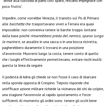
“divise alla custodia di paesi così sparsi, restano impegnate con
poco frutto”.
Impedire, come vorrebbe Venezia, il transito sul Po di Primaro
alle
barchette
che trasportavano viveri a Ferrara era quasi
impossibile: non conveniva tenere le barche troppo lontane
dalla base poiché
rimarrebbero preda del nemico, sparso lungo
le marine
e, se assalite in una sacca o in una bocca ristretta,
pagherebbero duramente il trovarsi in una posizione
sfavorevole. Muoversi lungo la costa, tenere conto di quello
che i luoghi effettivamente permettevano, evitare rischi inutili:
questa la linea da seguire.
Il podestà di Adria gli chiede se non fosse il caso di sbarcare
nella sponda opposta di Crespino. Tiepolo risponde che
un’efficace azione militare richiede la vicinanza dei siti da colpire,
una stagione favorevole al rapido spostamento e forze
sufficienti. Al momento gli ordini sono: tenere gli occhi bene