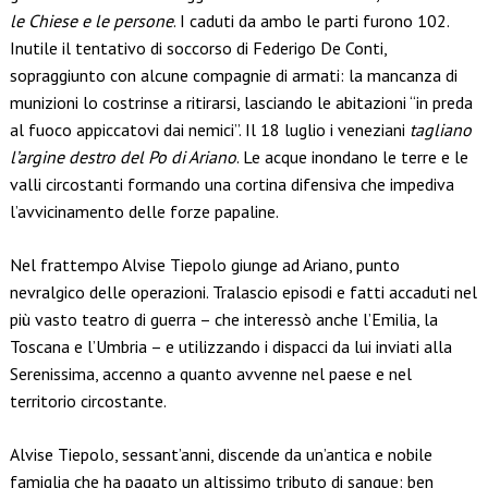
le Chiese e le persone
. I caduti da ambo le parti furono 102.
Inutile il tentativo di soccorso di Federigo De Conti,
sopraggiunto con alcune compagnie di armati: la mancanza di
munizioni lo costrinse a ritirarsi, lasciando le abitazioni “in preda
al fuoco appiccatovi dai nemici”. Il 18 luglio i veneziani
tagliano
l’argine destro del Po di Ariano
. Le acque inondano le terre e le
valli circostanti formando una cortina difensiva che impediva
l’avvicinamento delle forze papaline.
Nel frattempo Alvise Tiepolo giunge ad Ariano, punto
nevralgico delle operazioni. Tralascio episodi e fatti accaduti nel
più vasto teatro di guerra – che interessò anche l’Emilia, la
Toscana e l’Umbria – e utilizzando i dispacci da lui inviati alla
Serenissima, accenno a quanto avvenne nel paese e nel
territorio circostante.
Alvise Tiepolo, sessant’anni, discende da un’antica e nobile
famiglia che ha pagato un altissimo tributo di sangue: ben