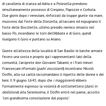
di cavalleria di stanza ad Adria e a Polesella prendono
simultaneamente possesso di Crespino, Papozze e Corbola.
Due giorni dopo i veneziani, rinforzati da truppe giunte via mare,
muovono dal forte della Donzella, attaccano ed espugnano il
forte delle Bocchette, ultimo presidio nemico rimasto nel
basso Po, incendiano le torri dell’Abbate e di Goro, quindi
risalgono il Goro e puntano su Ariano.
Giunte all’altezza della località di San Basilio le barche armate
fecero una sosta e proprio qui i rappresentanti laici della
comunità, l’arciprete don Giovanni Tabarini, e i frati minori
Francescani riformati (
padri zoccolanti
) incontrano Nicolò
Dolfin, alla cui carità raccomandano il rispetto delle donne e dei
beni. Il 9 giugno 1643, dopo che
i maggiorenti
ebbero
formalmente espresso la volontà di sottomettersi (
darsi in
dedizione
) alla Serenissima, il Dolfin entrò nel paese, accolto
“con grandissima consolazione dal popolo”.