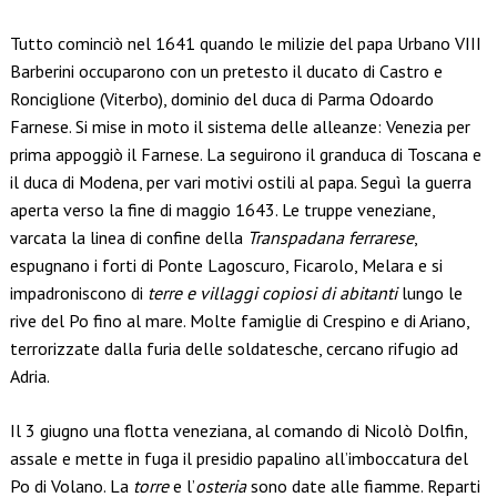
Tutto cominciò nel 1641 quando le milizie del papa Urbano VIII
Barberini occuparono con un pretesto il ducato di Castro e
Ronciglione (Viterbo), dominio del duca di Parma Odoardo
Farnese. Si mise in moto il sistema delle alleanze: Venezia per
prima appoggiò il Farnese. La seguirono il granduca di Toscana e
il duca di Modena, per vari motivi ostili al papa. Seguì la guerra
aperta verso la fine di maggio 1643. Le truppe veneziane,
varcata la linea di confine della
Transpadana ferrarese
,
espugnano i forti di Ponte Lagoscuro, Ficarolo, Melara e si
impadroniscono di
terre e villaggi copiosi di abitanti
lungo le
rive del Po fino al mare. Molte famiglie di Crespino e di Ariano,
terrorizzate dalla furia delle soldatesche, cercano rifugio ad
Adria.
Il 3 giugno una flotta veneziana, al comando di Nicolò Dolfin,
assale e mette in fuga il presidio papalino all’imboccatura del
Po di Volano. La
torre
e l’
osteria
sono date alle fiamme. Reparti