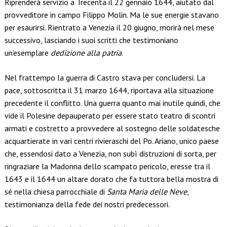
Riprenderà servizio a Trecenta il 22 gennaio 1644, aiutato dal
provveditore in campo Filippo Molin. Ma le sue energie stavano
per esaurirsi. Rientrato a Venezia il 20 giugno, morirà nel mese
successivo, lasciando i suoi scritti che testimoniano
un’esemplare
dedizione alla patria
.
Nel frattempo la guerra di Castro stava per concludersi. La
pace, sottoscritta il 31 marzo 1644, riportava alla situazione
precedente il conflitto. Una guerra quanto mai inutile quindi, che
vide il Polesine depauperato per essere stato teatro di scontri
armati e costretto a provvedere al sostegno delle soldatesche
acquartierate in vari centri rivieraschi del Po. Ariano, unico paese
che, essendosi dato a Venezia, non subì distruzioni di sorta, per
ringraziare la Madonna dello scampato pericolo, eresse tra il
1643 e il 1644 un altare dorato che fa tuttora bella mostra di
sé nella chiesa parrocchiale di
Santa Maria delle Neve
,
testimonianza della fede dei nostri predecessori.