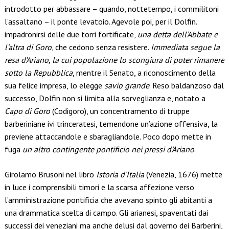
introdotto per abbassare – quando, nottetempo, i commilitoni
l’assaltano – il ponte levatoio. Agevole poi, per il Dolfin.
impadronirsi delle due torri fortificate,
una detta dell’Abbate e
l’altra di Goro
, che cedono senza resistere.
Immediata segue la
resa d’Ariano, la cui popolazione lo scongiura di poter rimanere
sotto la Repubblica
, mentre il Senato, a riconoscimento della
sua felice impresa, lo elegge
savio grande
. Reso baldanzoso dal
successo, Dolfin non si limita alla sorveglianza e, notato a
Capo di Goro
(Codigoro), un concentramento di truppe
barberiniane ivi trinceratesi, temendone un’azione offensiva, la
previene attaccandole e sbaragliandole. Poco dopo mette in
fuga
un altro contingente pontificio nei pressi d’Ariano
.
Girolamo Brusoni nel libro
Istoria d’Italia
(Venezia, 1676) mette
in luce i comprensibili timori e la scarsa affezione verso
l’amministrazione pontificia che avevano spinto gli abitanti a
una drammatica scelta di campo. Gli arianesi, spaventati dai
successi dei veneziani ma anche delusi dal governo dei Barberini,