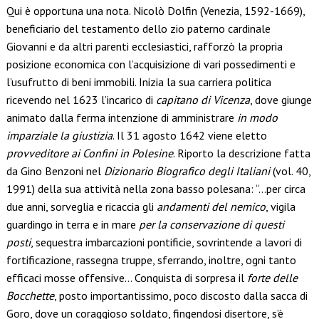
Qui è opportuna una nota. Nicolò Dolfin (Venezia, 1592-1669),
beneficiario del testamento dello zio paterno cardinale
Giovanni e da altri parenti ecclesiastici, rafforzò la propria
posizione economica con l’acquisizione di vari possedimenti e
l’usufrutto di beni immobili. Inizia la sua carriera politica
ricevendo nel 1623 l’incarico di
capitano di Vicenza
, dove giunge
animato dalla ferma intenzione di amministrare
in modo
imparziale la giustizia
. Il 31 agosto 1642 viene eletto
provveditore ai Confini in Polesine
. Riporto la descrizione fatta
da Gino Benzoni nel
Dizionario Biografico degli Italiani
(vol. 40,
1991) della sua attività nella zona basso polesana: “…per circa
due anni, sorveglia e ricaccia gli
andamenti del nemico
, vigila
guardingo in terra e in mare
per la conservazione di questi
posti
, sequestra imbarcazioni pontificie, sovrintende a lavori di
fortificazione, rassegna truppe, sferrando, inoltre, ogni tanto
efficaci mosse offensive… Conquista di sorpresa il
forte delle
Bocchette
, posto importantissimo, poco discosto dalla sacca di
Goro, dove un coraggioso soldato, fingendosi disertore, s’è