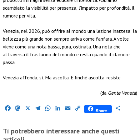
prodotto immagini senza educare l’interiorità. Abbiamo
scambiato la visibilità per presenza, l’impatto per profondità, il
rumore per vita.
Venezia, nel 2026, può offrire al mondo una lezione inattesa: la
bellezza più grande non sempre arriva come fanfara. A volte
viene come una nota bassa, pura, ostinata. Una nota che
attraversa il frastuono del mondo e resta quando il clamore
passa.
Venezia affonda, sì. Ma ascolta. E finché ascolta, resiste.
(da
Gente Veneta
)
Facebook
Mastodon
X
Telegram
WhatsApp
LinkedIn
Email
Copy
Condividi
Share
Link
Ti potrebbero interessare anche questi
articoli