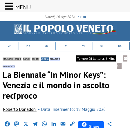
MENU
Lunedì, 10 Ago 2026
19:38
VE
PD
VR
TV
VI
BL
RO
Tempo Di Lettura: 6 Min.
ATTUALITÀ E NOTIZIE
CULTURA
SOCIETÀ
VENEZIA
REDAZIONE
45
POPOLOVENETO
La Biennale “In Minor Keys”:
Venezia e il mondo in ascolto
reciproco
Roberto Donadoni
-
Data Inserimento: 18 Maggio 2026
Facebook
Mastodon
X
Telegram
WhatsApp
LinkedIn
Email
Copy
Condividi
Share