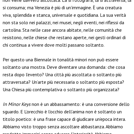
non viene davvero ascoltata. La si fotografa, la si attraversa, la
si consuma; ma Venezia è più di un’immagine. È una creatura
viva, splendida e stanca, universale e quotidiana. La sua verità
non sta solo nei palazzi, nei musei, negli eventi, nei riflessi da
cartolina. Sta nelle case ancora abitate, nelle comunità che
resistono, nelle chiese che restano aperte, nei gesti ordinari di
chi continua a vivere dove molti passano soltanto.
Per questo una Biennale in tonalità minori non può essere
soltanto una mostra. Deve diventare una domanda: che cosa
resta dopo l’evento? Una città più ascoltata o soltanto più
attraversata? Un’arte più necessaria o soltanto più esposta?
Una Chiesa più contemplativa o soltanto più organizzata?
In Minor Keys
non è un abbassamento: è una conversione dello
sguardo. E L’orecchio è l’occhio dell’anima non è soltanto un
titolo poetico: è una frase capace di giudicare un’epoca intera.
Abbiamo visto troppo senza ascoltare abbastanza. Abbiamo