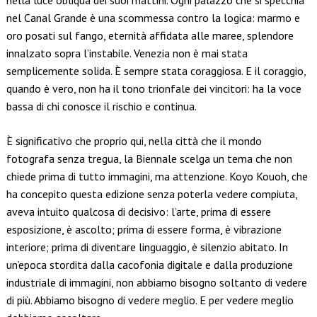
nella luce obliqua dei suoi mattini. Ogni palazzo che si specchia
nel Canal Grande è una scommessa contro la logica: marmo e
oro posati sul fango, eternità affidata alle maree, splendore
innalzato sopra l’instabile. Venezia non è mai stata
semplicemente solida. È sempre stata coraggiosa. E il coraggio,
quando è vero, non ha il tono trionfale dei vincitori: ha la voce
bassa di chi conosce il rischio e continua.
È significativo che proprio qui, nella città che il mondo
fotografa senza tregua, la Biennale scelga un tema che non
chiede prima di tutto immagini, ma attenzione. Koyo Kouoh, che
ha concepito questa edizione senza poterla vedere compiuta,
aveva intuito qualcosa di decisivo: l’arte, prima di essere
esposizione, è ascolto; prima di essere forma, è vibrazione
interiore; prima di diventare linguaggio, è silenzio abitato. In
un’epoca stordita dalla cacofonia digitale e dalla produzione
industriale di immagini, non abbiamo bisogno soltanto di vedere
di più. Abbiamo bisogno di vedere meglio. E per vedere meglio