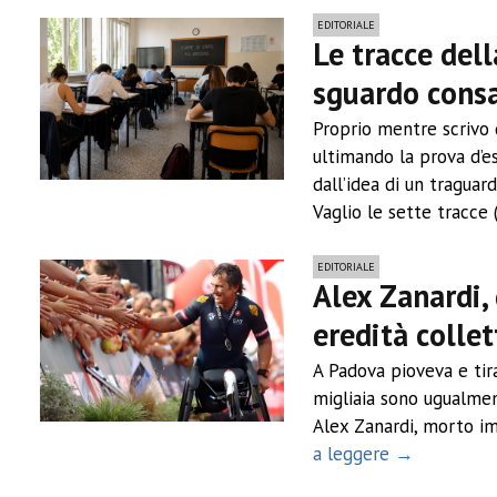
EDITORIALE
Le tracce del
sguardo consa
Proprio mentre scrivo 
ultimando la prova d’es
dall’idea di un traguar
Vaglio le sette tracce 
EDITORIALE
Alex Zanardi,
eredità collet
A Padova pioveva e tir
migliaia sono ugualment
Alex Zanardi, morto im
a leggere →