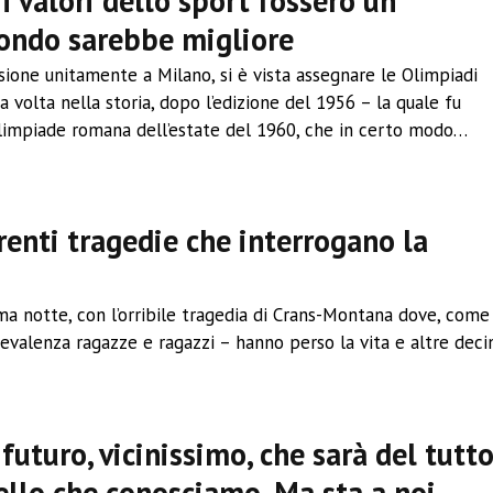
i valori dello sport fossero un
ondo sarebbe migliore
asione unitamente a Milano, si è vista assegnare le Olimpiadi
a volta nella storia, dopo l’edizione del 1956 – la quale fu
Olimpiade romana dell’estate del 1960, che in certo modo…
→
renti tragedie che interrogano la
rima notte, con l’orribile tragedia di Crans-Montana dove, come
evalenza ragazze e ragazzi – hanno perso la vita e altre deci
futuro, vicinissimo, che sarà del tutt
ello che conosciamo. Ma sta a noi