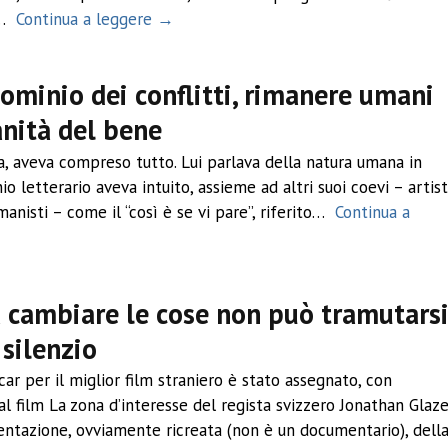
…
Continua a leggere →
dominio dei conflitti, rimanere umani
anità del bene
fa, aveva compreso tutto. Lui parlava della natura umana in
o letterario aveva intuito, assieme ad altri suoi coevi – artist
manisti – come il “così è se vi pare”, riferito…
Continua a
 cambiare le cose non può tramutars
 silenzio
ar per il miglior film straniero è stato assegnato, con
al film La zona d’interesse del regista svizzero Jonathan Glaze
entazione, ovviamente ricreata (non è un documentario), dell