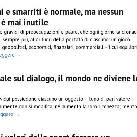
mi e smarriti è normale, ma nessun
 è mai inutile
e gravidi di preoccupazioni e paure, che ogni giorno la cronac
 sempre più, al di fuori della portata di ciascuno: un gioco
 geopolitici, economici, finanziari, commerciali – i cui equilibri
leggere →
vale sul dialogo, il mondo ne diviene l
idui possiedono ciascuno un oggetto – l’uno di pari valore
zialmente non si modifica, né aumenta la loro ricchezza; mentr
leggere →