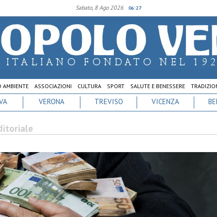
Sabato, 8 Ago 2026
06:27
D AMBIENTE
ASSOCIAZIONI
CULTURA
SPORT
SALUTE E BENESSERE
TRADIZION
VA
VERONA
TREVISO
VICENZA
BE
ditoriale