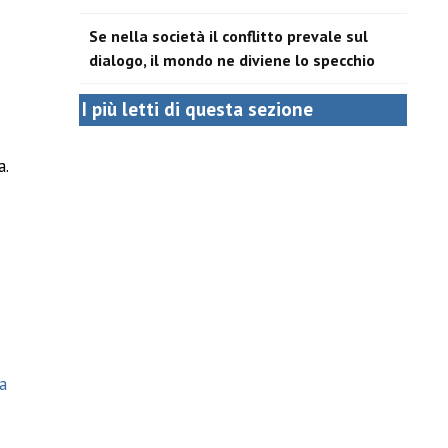
Se nella società il conflitto prevale sul
dialogo, il mondo ne diviene lo specchio
I più letti di questa sezione
a.
a