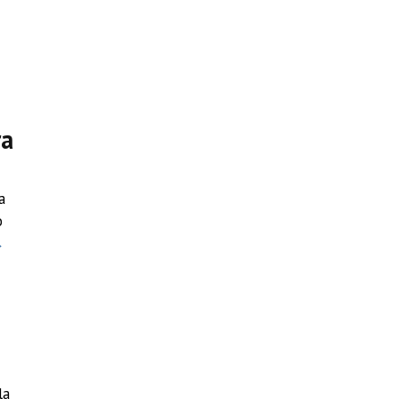
ra
a
o
→
la