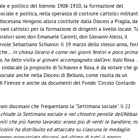
cale e politico del biennio 1908-1910, la formazione del
iale e politica, nella speranza di costruire cattolici militant
iocesana. Vengono allora costituite dalla Diocesi a Praglia, da
vani cattolici per la formazione di dirigenti a livello locale. T
oratori sono don Emanuele Caronti, don Giovanni Alessi, il
revole Sebastiano Schiavon. Il 19 marzo dello stesso anno, fes
 che
… in chiesa l’orario è come nei giorni festivi e poco prima
 ha fatto visita ai giovani accompagnato dall’avv. Italo
Rosa…
sindacale (a proposito di Schiavon e Rosa, è da notare che gi
ociale anche nella Diocesi di Belluno, come risulta da un
 di Firenze e anche da documenti del Fondo “Circolo Contardo
ovani diocesani che frequentano la “Settimana sociale”. Il 22
 chiude la Settimana sociale e nel chiostro pensile dell’Abbaz
anili che più hanno lavorato: erano più di venti le bandiere, m
colini ha distribuito ed attaccato su ciascuna le medaglie.
, hanno pronunziato discorsi, ed ultimo di tutti il nostro