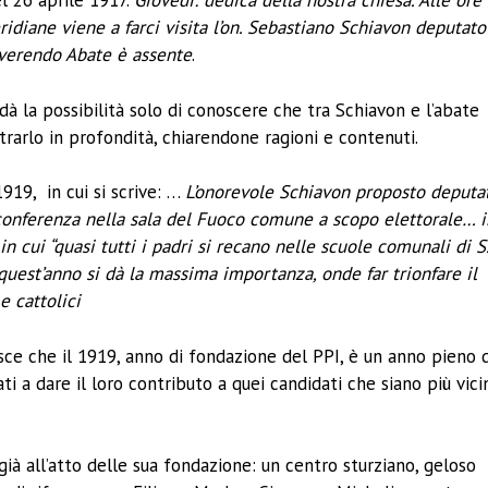
l 26 aprile 1917.
Giovedì: dedica della nostra chiesa. Alle ore
idiane viene a farci visita l’on. Sebastiano Schiavon deputato
everendo Abate è assente
.
à la possibilità solo di conoscere che tra Schiavon e l’abate
rarlo in profondità, chiarendone ragioni e contenuti.
1919, in cui si scrive: …
L’onorevole Schiavon proposto deputa
a conferenza nella sala del Fuoco comune a scopo elettorale… 
 cui “quasi tutti i padri si recano nelle scuole comunali di S
 quest’anno si dà la massima importanza, onde far trionfare il
e cattolici
sce che il 1919, anno di fondazione del PPI, è un anno pieno 
 a dare il loro contributo a quei candidati che siano più vici
già all’atto delle sua fondazione: un centro sturziano, geloso