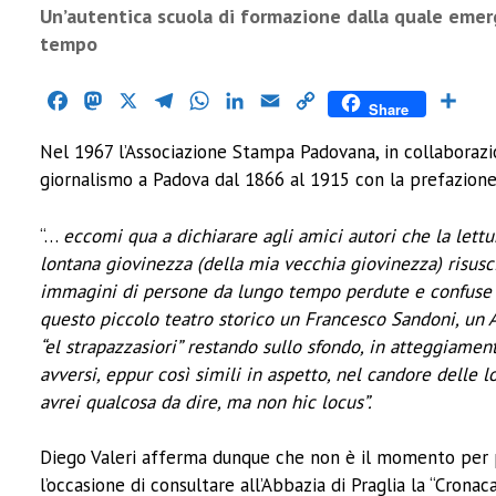
Un’autentica scuola di formazione dalla quale emer
tempo
Facebook
Mastodon
X
Telegram
WhatsApp
LinkedIn
Email
Copy
Cond
Share
Link
Nel 1967 l’Associazione Stampa Padovana, in collaborazio
giornalismo a Padova dal 1866 al 1915 con la prefazione di
“…
eccomi qua a dichiarare agli amici autori che la lettu
lontana giovinezza (della mia vecchia giovinezza) risus
immagini di persone da lungo tempo perdute e confuse n
questo piccolo teatro storico un Francesco Sandoni, un Att
“el strapazzasiori” restando sullo sfondo, in atteggiamento
avversi, eppur così simili in aspetto, nel candore delle
avrei qualcosa da dire, ma non hic locus”.
Diego Valeri afferma dunque che non è il momento per pa
l’occasione di consultare all’Abbazia di Praglia la “Cronac