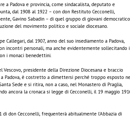
re a Padova e provincia, come sindacalista, deputato e
unta, dal 1908 al 1922 – con don Restituto Cecconelli,
cente, Gavino Sabadin – di quel gruppo di giovani democratico
struzione del movimento politico e sociale diocesano.
pe Callegari, dal 1907, anno del suo insediamento a Padova,
con incontri personali, ma anche evidentemente sollecitando i
con i monaci benedettini.
el Vescovo, presidente della Direzione Diocesana e braccio
 a Padova, è costretto a dimettersi perché troppo esposto ne
anta Sede e si ritira, non a caso, nel Monastero di Praglia,
endo ancora la cronaca si legge di Cecconelli, il 19 maggio 191
1 di don Cecconelli, frequenterà abitualmente l’Abbazia di