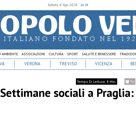
Sabato, 8 Ago 2026
15:35
D AMBIENTE
ASSOCIAZIONI
CULTURA
SPORT
SALUTE E BENESSERE
TRADIZION
VA
VERONA
TREVISO
VICENZA
BE
Tempo Di Lettura: 8 Min.
90
Settimane sociali a Praglia: