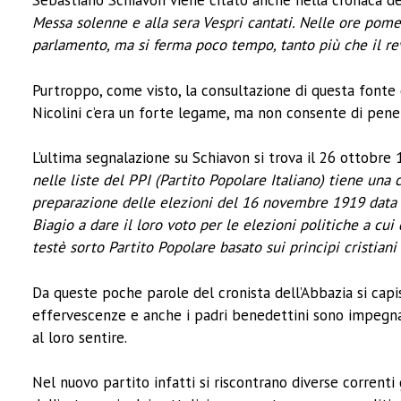
Sebastiano Schiavon viene citato anche nella cronaca de
Messa solenne e alla sera Vespri cantati. Nelle ore pomer
parlamento, ma si ferma poco tempo, tanto più che il r
Purtroppo, come visto, la consultazione di questa fonte d
Nicolini c’era un forte legame, ma non consente di penet
L’ultima segnalazione su Schiavon si trova il 26 ottobre 
nelle liste del PPI (Partito Popolare Italiano) tiene un
preparazione delle elezioni del 16 novembre 1919 data in
Biagio a dare il loro voto per le elezioni politiche a cui
testè sorto Partito Popolare basato sui principi cristiani 
Da queste poche parole del cronista dell’Abbazia si capi
effervescenze e anche i padri benedettini sono impegnati
al loro sentire.
Nel nuovo partito infatti si riscontrano diverse correnti 