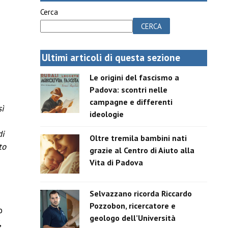
Cerca
CERCA
Ultimi articoli di questa sezione
Le origini del fascismo a
Padova: scontri nelle
campagne e differenti
sì
ideologie
di
Oltre tremila bambini nati
to
grazie al Centro di Aiuto alla
Vita di Padova
Selvazzano ricorda Riccardo
Pozzobon, ricercatore e
o
geologo dell’Università
,