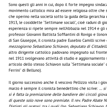
Sono questi gli anni in cui, dopo il forte impegno sinda
movimento cattolico mira ad essere religiosa oltre che soc
che operino nella società sotto la guida della gerarchia d
1913, le cosiddette “Settimane sociali”, cioè raduni di gio
esperienza si ripete sempre nell’Abbazia nel 1914 e gli 
professor Giovanni Battista Soffiantini di Rovigo e l’ono
di San Giuseppe, il cronista padre Eusebio Camilli scrive
mezzogiorno Sebastiano Schiavon, deputato di Cittadella,
altro dirigente cattolico padovano impegnato sul fronte 
nel 1911 svolgevano attività di studio e aggiornamento s
articolo dello stesso Schiavon sulla “Settimana sociale”
Ferrini” di Belluno).
Il giorno successivo anche il vescovo Pellizzo visita i gi
marzo è sempre il cronista benedettino che scrive:
… si
si è fatta la premiazione delle bandiere dei circoli giov
di queste solo nove sono premiate. Il rev. Padre Abate Ni
Distinti gli oratori, tra i quali l’on. Sebastiano Schiavon