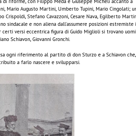
ca di riforme, con Filippo Meda e Giuseppe Micheli accanto a
ini, Mario Augusto Martini, Umberto Tupini, Mario Cingolati; u
ippo Crispoldi, Stefano Cavazzoni, Cesare Nava, Egilberto Martir
 piano sindacale e non aliena dall’assumere posizioni estremiste 
 certi versi eccentrica figura di Guido Miglioli si trovano uomi
tiano Schiavon, Giovanni Gronchi.
sa ogni riferimento al partito di don Sturzo e a Schiavon che
ribuito a farlo nascere e svilupparsi.