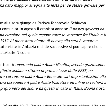
 dato maggior allegria alla festa per se stessa gioviale per
 che alla sera giunge da Padova l’onorevole Schiavon
 comunità. In agosto il cronista annota:
Il nostro governo ha
a circolare nel quale espone tutte le vertenze fra l’Italia e l
 1912. Al monastero niente di nuovo; alla sera è venuto a
tute visite in Abbazia e dalle successive si può capire che il
ll’Abate Nicolini.
erisce:
Il reverendo padre Abate Nicolini, avendo graziosame
lietto andata e ritorno di prima classe delle FFSS, ne
rire col rev.mo padre Abate Generale vari importantissimi affa
va ossequierà il padre Abate Visitatore ed infine si recherà 
 prigioniero dei suoi e da questi inviato in Italia. Buona riusci