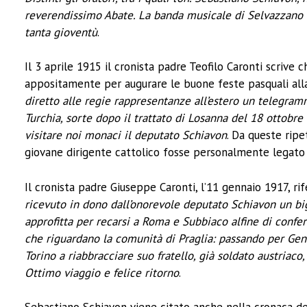
reverendissimo Abate. La banda musicale di Selvazzano ha
tanta gioventù
.
Il 3 aprile 1915 il cronista padre Teofilo Caronti scrive
appositamente per augurare le buone feste pasquali alla
diretto alle regie rappresentanze all’estero un telegramm
Turchia, sorte dopo il trattato di Losanna del 18 ottobre
visitare noi monaci il deputato Schiavon
. Da queste ripe
giovane dirigente cattolico fosse personalmente legato a
Il cronista padre Giuseppe Caronti, l’11 gennaio 1917, rif
ricevuto in dono dall’onorevole deputato Schiavon un big
approfitta per recarsi a Roma e Subbiaco alfine di confe
che riguardano la comunità di Praglia: passando per Geno
Torino a riabbracciare suo fratello, già soldato austriaco,
Ottimo viaggio e felice ritorno
.