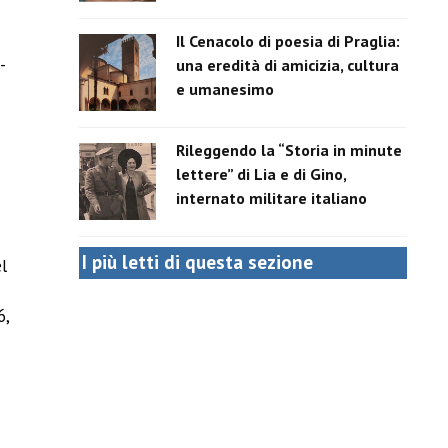
Il Cenacolo di poesia di Praglia:
-
una eredità di amicizia, cultura
e umanesimo
Rileggendo la “Storia in minute
lettere” di Lia e di Gino,
internato militare italiano
I più letti di questa sezione
l
6,