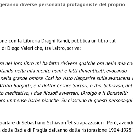
geranno diverse personalità protagoniste del proprio
ividi
ne con la Libreria Draghi-Randi, pubblica un libro sul
 Diego Valeri che, tra l’altro, scrive:
ra del loro libro mi ha fatto rivivere qualche ora della mia co
citando nella mia mente nomi e fatti dimenticati, evocando
ella grande ombra. Così ho visto riapparire sulla avanscena 
ilio Borgatti; e il dottor Cesare Sartori, e l’on. Schiavon, det
 meditativo, i due filosofi avversari, l’Ardigò e il Bonatelli:
 loro immense barbe bianche. Su ciascuno di questi personaggi
rlare di Sebastiano Schiavon “el strapazzasiori”. Però, avend
a della Badia di Praglia dall’anno della ristorazione 1904-1925”