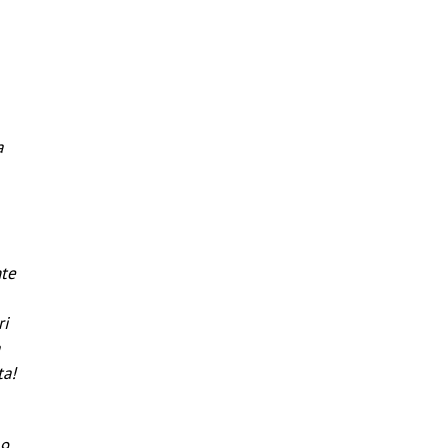
a
nte
ri
a
ta!