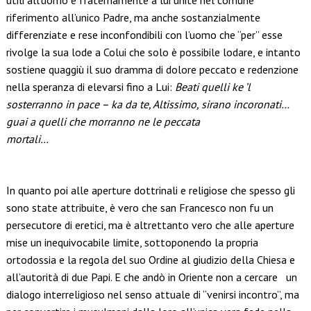
utili all’uomo e fraternamente a lui unite nel comune
riferimento all’unico Padre, ma anche sostanzialmente
differenziate e rese inconfondibili con l’uomo che “per” esse
rivolge la sua lode a Colui che solo è possibile lodare, e intanto
sostiene quaggiù il suo dramma di dolore peccato e redenzione
nella speranza di elevarsi fino a Lui:
Beati quelli ke ’l
sosterranno in pace – ka da te, Altissimo, sirano incoronati…
guai a quelli che morranno ne le peccata
mortali…
In quanto poi alle aperture dottrinali e religiose che spesso gli
sono state attribuite, è vero che san Francesco non fu un
persecutore di eretici, ma è altrettanto vero che alle aperture
mise un inequivocabile limite, sottoponendo la propria
ortodossia e la regola del suo Ordine al giudizio della Chiesa e
all’autorità di due Papi. E che andò in Oriente non a cercare un
dialogo interreligioso nel senso attuale di “venirsi incontro”, ma