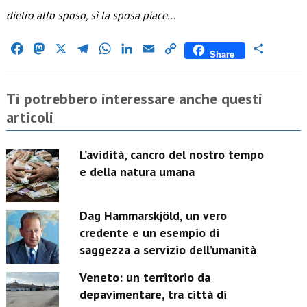
dietro allo sposo, sì la sposa piace…
Facebook
Mastodon
X
Telegram
WhatsApp
LinkedIn
Email
Copy
Condividi
Share
Link
Ti potrebbero interessare anche questi
articoli
L’avidità, cancro del nostro tempo
e della natura umana
Dag Hammarskjöld, un vero
credente e un esempio di
saggezza a servizio dell’umanità
Veneto: un territorio da
depavimentare, tra città di