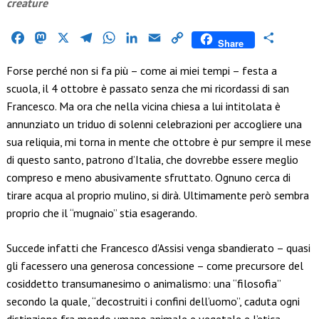
creature
Facebook
Mastodon
X
Telegram
WhatsApp
LinkedIn
Email
Copy
Condividi
Share
Link
Forse perché non si fa più – come ai miei tempi – festa a
scuola, il 4 ottobre è passato senza che mi ricordassi di san
Francesco. Ma ora che nella vicina chiesa a lui intitolata è
annunziato un triduo di solenni celebrazioni per accogliere una
sua reliquia, mi torna in mente che ottobre è pur sempre il mese
di questo santo, patrono d’Italia, che dovrebbe essere meglio
compreso e meno abusivamente sfruttato. Ognuno cerca di
tirare acqua al proprio mulino, si dirà. Ultimamente però sembra
proprio che il “mugnaio” stia esagerando.
Succede infatti che Francesco d’Assisi venga sbandierato – quasi
gli facessero una generosa concessione – come precursore del
cosiddetto transumanesimo o animalismo: una “filosofia”
secondo la quale, “decostruiti i confini dell’uomo”, caduta ogni