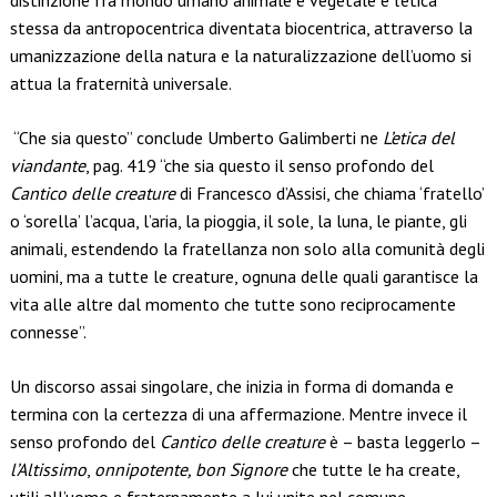
distinzione fra mondo umano animale e vegetale e l’etica
stessa da antropocentrica diventata biocentrica, attraverso la
umanizzazione della natura e la naturalizzazione dell’uomo si
attua la fraternità universale.
“Che sia questo” conclude Umberto Galimberti ne
L’etica del
viandante
, pag. 419 “che sia questo il senso profondo del
Cantico delle creature
di Francesco d’Assisi, che chiama ‘fratello’
o ‘sorella’ l’acqua, l’aria, la pioggia, il sole, la luna, le piante, gli
animali, estendendo la fratellanza non solo alla comunità degli
uomini, ma a tutte le creature, ognuna delle quali garantisce la
vita alle altre dal momento che tutte sono reciprocamente
connesse”.
Un discorso assai singolare, che inizia in forma di domanda e
termina con la certezza di una affermazione. Mentre invece il
senso profondo del
Cantico delle creature
è – basta leggerlo –
l’Altissimo
,
onnipotente, bon Signore
che tutte le ha create,