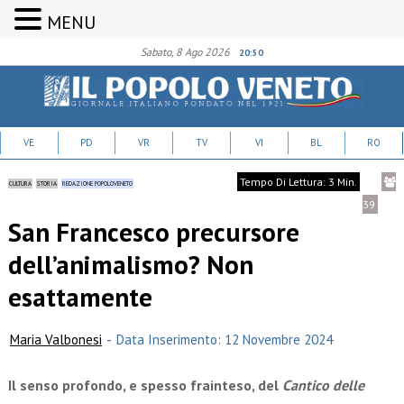
MENU
Sabato, 8 Ago 2026
20:50
VE
PD
VR
TV
VI
BL
RO
Tempo Di Lettura: 3 Min.
CULTURA
STORIA
REDAZIONE POPOLOVENETO
39
San Francesco precursore
dell’animalismo? Non
esattamente
Maria Valbonesi
-
Data Inserimento: 12 Novembre 2024
Il senso profondo, e spesso frainteso, del
Cantico delle