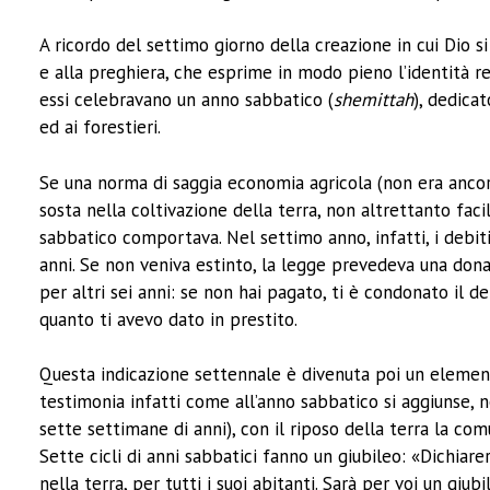
A ricordo del settimo giorno della creazione in cui Dio si
e alla preghiera, che esprime in modo pieno l’identità re
essi celebravano un anno sabbatico (
shemittah
), dedicat
ed ai forestieri.
Se una norma di saggia economia agricola (non era ancora
sosta nella coltivazione della terra, non altrettanto facil
sabbatico comportava. Nel settimo anno, infatti, i debit
anni. Se non veniva estinto, la legge prevedeva una don
per altri sei anni: se non hai pagato, ti è condonato il 
quanto ti avevo dato in prestito.
Questa indicazione settennale è divenuta poi un elemento 
testimonia infatti come all’anno sabbatico si aggiunse, ne
sette settimane di anni), con il riposo della terra la co
Sette cicli di anni sabbatici fanno un giubileo: «Dichia
nella terra, per tutti i suoi abitanti. Sarà per voi un giu