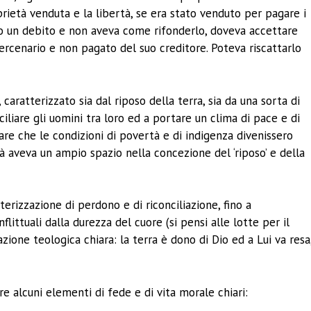
prietà venduta e la libertà, se era stato venduto per pagare i
to un debito e non aveva come rifonderlo, doveva accettare
mercenario e non pagato del suo creditore. Poteva riscattarlo
caratterizzato sia dal riposo della terra, sia da una sorta di
liare gli uomini tra loro ed a portare un clima di pace e di
tare che le condizioni di povertà e di indigenza divenissero
ità aveva un ampio spazio nella concezione del ‘riposo’ e della
erizzazione di perdono e di riconciliazione, fino a
flittuali dalla durezza del cuore (si pensi alle lotte per il
one teologica chiara: la terra è dono di Dio ed a Lui va resa
e alcuni elementi di fede e di vita morale chiari: