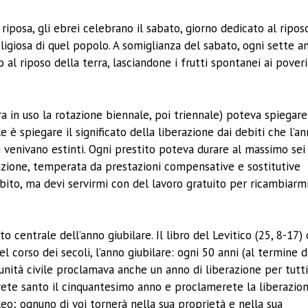
 riposa, gli ebrei celebrano il sabato, giorno dedicato al ripos
ligiosa di quel popolo. A somiglianza del sabato, ogni sette a
o al riposo della terra, lasciandone i frutti spontanei ai poveri
 in uso la rotazione biennale, poi triennale) poteva spiegare
e è spiegare il significato della liberazione dai debiti che l’a
i venivano estinti. Ogni prestito poteva durare al massimo sei
azione, temperata da prestazioni compensative e sostitutive
debito, ma devi servirmi con del lavoro gratuito per ricambiarm
centrale dell’anno giubilare. Il libro del Levitico (25, 8-17) 
l corso dei secoli, l’anno giubilare: ogni 50 anni (al termine d
munità civile proclamava anche un anno di liberazione per tutti
rerete santo il cinquantesimo anno e proclamerete la liberazio
bileo; ognuno di voi tornerà nella sua proprietà e nella sua