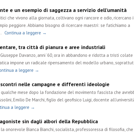
nte e un esempio di saggezza a servizio dell’umanità
tici che vivono alla giornata, coltivano ogni rancore e odio, ricercano i
mpio peggiore. Abbiamo bisogno di ricercare maestri: se fatichiamo a
…
Continua a leggere →
ntare, tra città di pianura e aree industriali
Giuseppe Davanzo, anni ’60, ora in abbandono e ridotta a tristi colate 
matica impone un radicale ripensamento del modello urbano, soprattut
ontinua a leggere →
 scontri nelle campagne e differenti ideologie
ue qualche mese dopo la fondazione del movimento fascista che avreb
olini, Emilio De Marchi, figlio del geofisico Luigi, docente all’università
tinua a leggere →
goniste sin dagli albori della Repubblica
a onorevole Bianca Bianchi, socialista, professoressa di filosofia, che