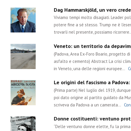
Dag Hammarskjöld, un vero crede
Viviamo tempi molto disagiati. Leader poli
potere fine a sé stesso. Trump ne è l’ese
trovarli nel presente, possiamo ricorrere
Veneto: un territorio da depavime
(Padova, Area Ex-Foro Boario, progetto di 
asfalto e cemento) Abstract La crisi cli
in Veneto, una delle regioni europee…
C
Le origini del fascismo a Padova:
(Prima parte) Nel luglio del 1919, dunq
poi dato origine al partito guidato da Muss
scriveva da Padova a un camerata…
Con
Donne costituenti: ventuno prota
“Delle ventuno donne elette, fu la prima l