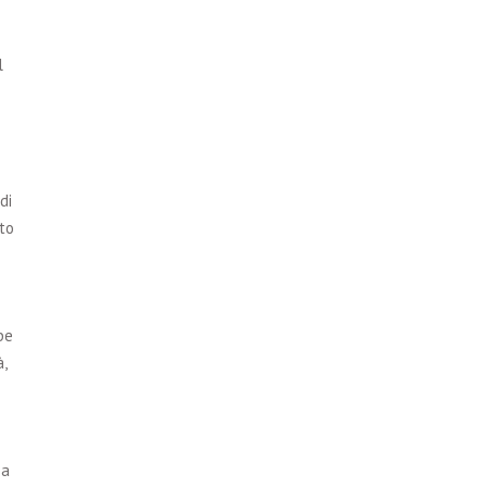
l
di
to
be
,
 a