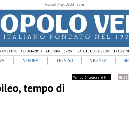
Venerdì, 7 Ago 2026
16:26
D AMBIENTE
ASSOCIAZIONI
CULTURA
SPORT
SALUTE E BENESSERE
TRADIZION
VA
VERONA
TREVISO
VICENZA
BE
Tempo Di Lettura: 6 Min.
95
bileo, tempo di