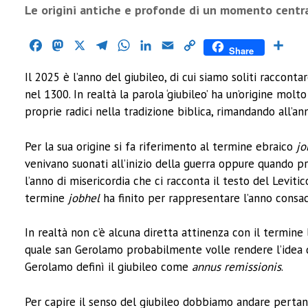
Le origini antiche e profonde di un momento centrale
Facebook
Mastodon
X
Telegram
WhatsApp
LinkedIn
Email
Copy
Cond
Share
Link
Il 2025 è l’anno del giubileo, di cui siamo soliti racconta
nel 1300. In realtà la parola ‘giubileo’ ha un’origine mo
proprie radici nella tradizione biblica, rimandando all’an
Per la sua origine si fa riferimento al termine ebraico
jo
venivano suonati all’inizio della guerra oppure quando p
l’anno di misericordia che ci racconta il testo del Levitico
termine
jobhel
ha finito per rappresentare l’anno consac
In realtà non c’è alcuna diretta attinenza con il termine
quale san Gerolamo probabilmente volle rendere l’idea
Gerolamo definì il giubileo come
annus remissionis
.
Per capire il senso del giubileo dobbiamo andare pertant