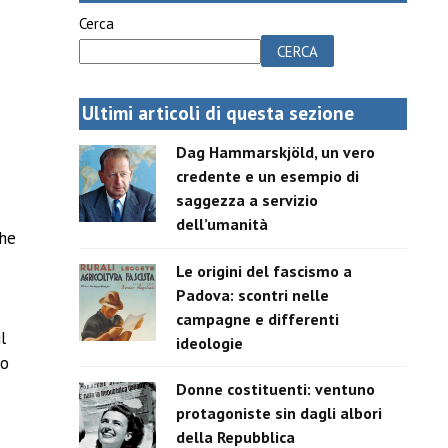
Cerca
CERCA
Ultimi articoli di questa sezione
Dag Hammarskjöld, un vero
credente e un esempio di
saggezza a servizio
dell’umanità
che
Le origini del fascismo a
Padova: scontri nelle
campagne e differenti
l
ideologie
so
Donne costituenti: ventuno
protagoniste sin dagli albori
della Repubblica