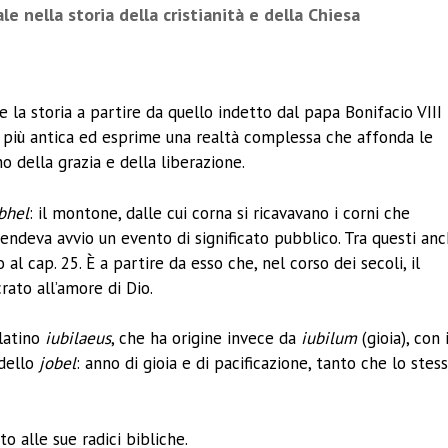
 nella storia della cristianità e della Chiesa
ividi
re la storia a partire da quello indetto dal papa Bonifacio VIII
lto più antica ed esprime una realtà complessa che affonda le
no della grazia e della liberazione.
bhel
: il montone, dalle cui corna si ricavavano i corni che
rendeva avvio un evento di significato pubblico. Tra questi an
 al cap. 25. È a partire da esso che, nel corso dei secoli, il
rato all’amore di Dio.
 latino
iubilaeus
, che ha origine invece da
iubilum
(gioia), con i
 dello
jobel
: anno di gioia e di pacificazione, tanto che lo stes
o alle sue radici bibliche.