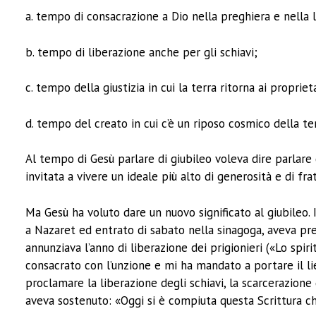
a. tempo di consacrazione a Dio nella preghiera e nella l
b. tempo di liberazione anche per gli schiavi;
c. tempo della giustizia in cui la terra ritorna ai propriet
d. tempo del creato in cui c’è un riposo cosmico della ter
Al tempo di Gesù parlare di giubileo voleva dire parlare 
invitata a vivere un ideale più alto di generosità e di fra
Ma Gesù ha voluto dare un nuovo significato al giubileo. I
a Nazaret ed entrato di sabato nella sinagoga, aveva preso 
annunziava l’anno di liberazione dei prigionieri («Lo spi
consacrato con l’unzione e mi ha mandato a portare il lie
proclamare la liberazione degli schiavi, la scarcerazione 
aveva sostenuto: «Oggi si è compiuta questa Scrittura ch