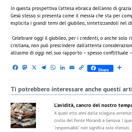
In questa prospettiva l’attesa ebraica dell’anno di grazi
Gesù stesso si presenta come il messia che sta per compie
esplicita i grandi temi del giubileo, sintetizzandoli nel 
Celebrare oggi il giubileo, per i credenti, o anche solo r
cristiana, non può prescindere dall’attenta considerazio
all’uomo di oggi nel suo rapporto – spesso conflittuale – 
Facebook
Mastodon
X
Telegram
WhatsApp
LinkedIn
Email
Copy
Cond
Share
Link
Ti potrebbero interessare anche questi arti
L’avidità, cancro del nostro tem
A quasi otto anni dalla sciagura, avvenu
crollo del Ponte Morandi a Genova. I qual
“responsabili” non significa solo ritenuti…