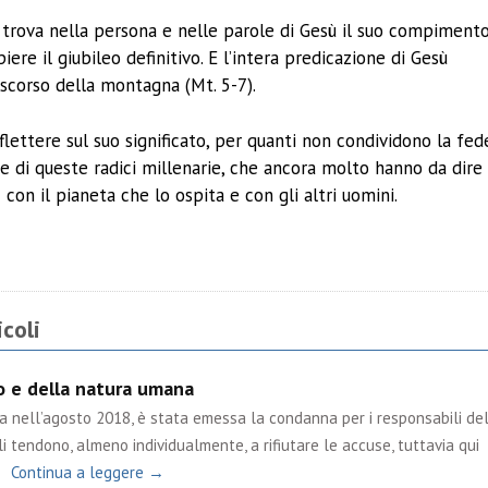
a trova nella persona e nelle parole di Gesù il suo compimento
re il giubileo definitivo. E l’intera predicazione di Gesù
discorso della montagna (Mt. 5-7).
iflettere sul suo significato, per quanti non condividono la fed
ne di queste radici millenarie, che ancora molto hanno da dire
con il pianeta che lo ospita e con gli altri uomini.
ividi
coli
po e della natura umana
ta nell’agosto 2018, è stata emessa la condanna per i responsabili de
i tendono, almeno individualmente, a rifiutare le accuse, tuttavia qui
Continua a leggere →