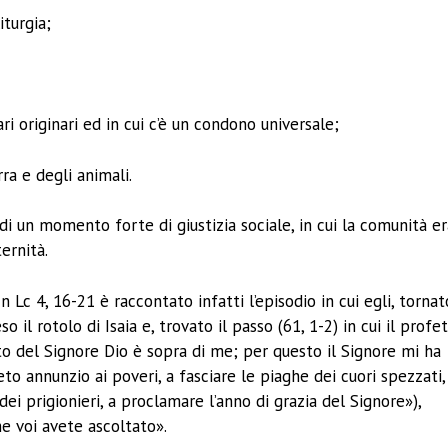
iturgia;
ari originari ed in cui c’è un condono universale;
ra e degli animali.
di un momento forte di giustizia sociale, in cui la comunità e
ternità.
n Lc 4, 16-21 è raccontato infatti l’episodio in cui egli, tornat
il rotolo di Isaia e, trovato il passo (61, 1-2) in cui il profe
rito del Signore Dio è sopra di me; per questo il Signore mi ha
to annunzio ai poveri, a fasciare le piaghe dei cuori spezzati,
dei prigionieri, a proclamare l’anno di grazia del Signore»),
e voi avete ascoltato».