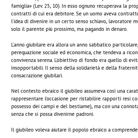
famiglia» (Lev. 25, 10). In esso ognuno recuperava la pro
contratti di cui era debitore. Se un uomo aveva contrat
l’idea di divenire in un certo senso schiavo, lavoratore 
solo il parente più prossimo, ma pagando in denaro.
L’anno giubilare era allora un anno sabbatico particolare, 
perequazione sociale ed economica, che tendeva a riconci
convivenza serena. L’obiettivo di fondo era quello di evi
insopportabili. Il senso della solidarietà e della fratern
consacrazione giubilari.
Nel contesto ebraico il giubileo assumeva così una caratt
rappresentare l’occasione per ristabilire rapporti resi con
possesso dei campi e del bestiame), ma con una connotazi
senza che si possa divenirne padroni.
Il giubileo voleva aiutare il popolo ebraico a comprender