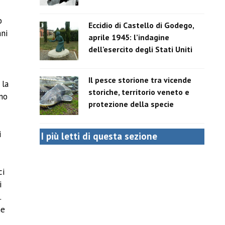
o
Eccidio di Castello di Godego,
nni
aprile 1945: l’indagine
dell’esercito degli Stati Uniti
Il pesce storione tra vicende
 la
storiche, territorio veneto e
nno
protezione della specie
i
I più letti di questa sezione
ci
i
.
ne