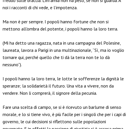
freddo sulle braccia. L’infamia non ha peso, se non si guarda. A
noi i racconti di chi vede, e l’impotenza.
Ma non è per sempre. I popoli hanno fortune che non si
mettono all’ombra del potente, i popoli hanno la loro terra.
(Mi ha detto una ragazza, nata in una campagna del Polesine,
laureata, lavora a Parigi in una multinazionale, “Sì, ma io voglio
tornare qui, perché quello che ti dà la terra non te lo dà
nessuno”).
I popoli hanno la loro terra, le lotte le sofferenze la dignità le
speranze; la solidarietà il futuro. Una vita a vivere, non da
vendere. Non li comprerà, il signore della pecunia.
Fare una scelta di campo, se si è ricevuto un barlume di senso
morale, e lo si tiene vivo, è più facile per i singoli che per i capi di
governo, le cui decisioni si riflettono sulle popolazioni
governate. E in effetti la passione di giustizia si è accesa prima