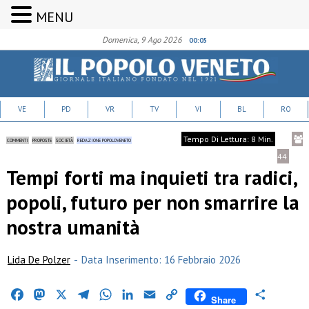
MENU
Domenica, 9 Ago 2026
00:05
VE
PD
VR
TV
VI
BL
RO
Tempo Di Lettura: 8 Min.
COMMENTI
PROPOSTE
SOCIETÀ
REDAZIONE POPOLOVENETO
44
Tempi forti ma inquieti tra radici,
popoli, futuro per non smarrire la
nostra umanità
Lida De Polzer
-
Data Inserimento: 16 Febbraio 2026
Facebook
Mastodon
X
Telegram
WhatsApp
LinkedIn
Email
Copy
Condividi
Share