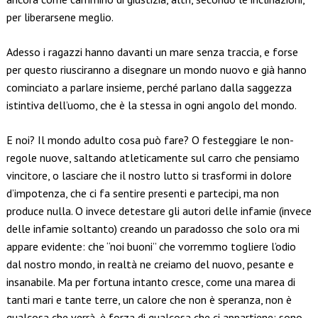
per liberarsene meglio.
Adesso i ragazzi hanno davanti un mare senza traccia, e forse
per questo riusciranno a disegnare un mondo nuovo e già hanno
cominciato a parlare insieme, perché parlano dalla saggezza
istintiva dell’uomo, che è la stessa in ogni angolo del mondo.
E noi? Il mondo adulto cosa può fare? O festeggiare le non-
regole nuove, saltando atleticamente sul carro che pensiamo
vincitore, o lasciare che il nostro lutto si trasformi in dolore
d’impotenza, che ci fa sentire presenti e partecipi, ma non
produce nulla. O invece detestare gli autori delle infamie (invece
delle infamie soltanto) creando un paradosso che solo ora mi
appare evidente: che “noi buoni” che vorremmo togliere l’odio
dal nostro mondo, in realtà ne creiamo del nuovo, pesante e
insanabile. Ma per fortuna intanto cresce, come una marea di
tanti mari e tante terre, un calore che non è speranza, non è
qualcosa che verrà, è forza di qualcosa che ci appartiene: sono