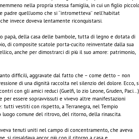
nemmeno nella propria stessa famiglia, in cui un figlio piccol
 padre quell’uomo che si “intrometteva” nell’habitat
 che invece doveva lentamente riconquistarsi.
o papà, della casa delle bambole, tutta di legno e dotata di
pio, di composite scatole porta-cucito reinventate dalla sua
ellico, anche per dimostrarci di più il suo amore: patrimonio,
rtanto difficili, aggravate dal fatto che – come detto – non
ssione di una dignità raccolta nel silenzio del dolore. Ecco, s
ontri con gli amici reduci (Guelfi, lo zio Leone, Gruden, Paci…
me per essere sopravvissuti e vivevo altre manifestazioni
 tutti vestiti con rispetto, a Terranegra, nel Tempio
luogo comune del ritrovo, del ritorno, della rinascita.
 aveva tenuti uniti nel campo di concentramento, che aveva
 si rinsaldava ancor più con il ritorno a casa e,