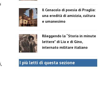
o
Il Cenacolo di poesia di Praglia:
una eredità di amicizia, cultura
e umanesimo
Rileggendo la “Storia in minute
lettere” di Lia e di Gino,
internato militare italiano
I più letti di questa sezione
ì,
)