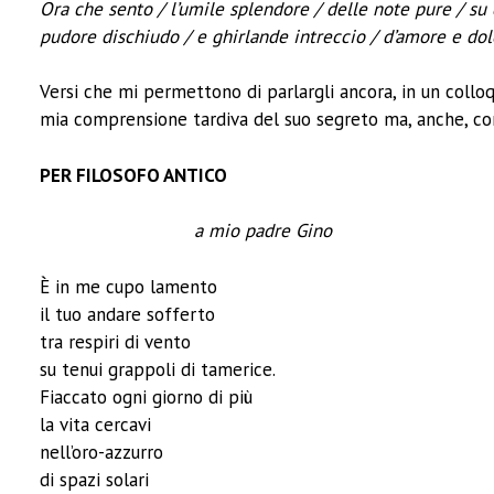
Ora che sento / l’umile splendore / delle note pure / su 
pudore dischiudo / e ghirlande intreccio / d’amore e dolo
Versi che mi permettono di parlargli ancora, in un colloq
mia comprensione tardiva del suo segreto ma, anche, com
PER FILOSOFO ANTICO
a mio padre Gino
È in me cupo lamento
il tuo andare sofferto
tra respiri di vento
su tenui grappoli di tamerice.
Fiaccato ogni giorno di più
la vita cercavi
nell’oro-azzurro
di spazi solari