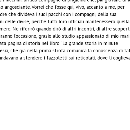
o angosciante. Vorrei che fosse qui, vivo, accanto a me, per
dre che divideva i suoi pacchi con i compagni, della sua
i delle divise, perché tutti loro ufficiali mantenessero quella
ere. Ne riferirò quando dirò di altri incontri, di altre scoper
iranno l’occasione, grazie allo studio appassionato di mio mari
ta pagina di storia nel libro “La grande storia in minute
poesia, che già nella prima strofa comunica la conoscenza di fat
andavano a stendere i fazzoletti sui reticolati, dove li cogliev