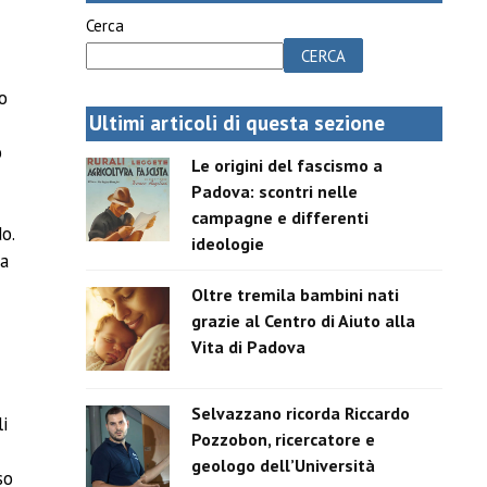
Cerca
CERCA
o
Ultimi articoli di questa sezione
o
Le origini del fascismo a
e
Padova: scontri nelle
campagne e differenti
o.
ideologie
ha
Oltre tremila bambini nati
grazie al Centro di Aiuto alla
Vita di Padova
Selvazzano ricorda Riccardo
li
Pozzobon, ricercatore e
geologo dell’Università
so