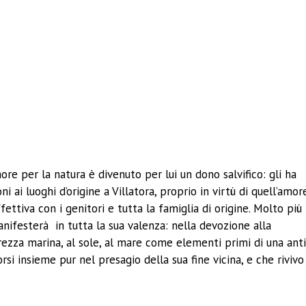
amore per la natura è divenuto per lui un dono salvifico: gli ha
oni ai luoghi d’origine a Villatora, proprio in virtù di quell’amor
ffettiva con i genitori e tutta la famiglia di origine. Molto più
anifesterà in tutta la sua valenza: nella devozione alla
brezza marina, al sole, al mare come elementi primi di una ant
orsi insieme pur nel presagio della sua fine vicina, e che rivivo