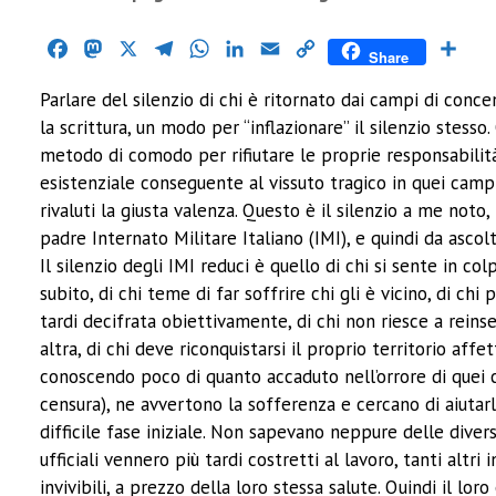
Facebook
Mastodon
X
Telegram
WhatsApp
LinkedIn
Email
Copy
Cond
Share
Link
Parlare del silenzio di chi è ritornato dai campi di c
la scrittura, un modo per “inflazionare” il silenzio stesso
metodo di comodo per rifiutare le proprie responsabilità.
esistenziale conseguente al vissuto tragico in quei camp
rivaluti la giusta valenza. Questo è il silenzio a me noto
padre Internato Militare Italiano (IMI), e quindi da asc
Il silenzio degli IMI reduci è quello di chi si sente in co
subito, di chi teme di far soffrire chi gli è vicino, di c
tardi decifrata obiettivamente, di chi non riesce a reins
altra, di chi deve riconquistarsi il proprio territorio affe
conoscendo poco di quanto accaduto nell’orrore di quei 
censura), ne avvertono la sofferenza e cercano di aiutarl
difficile fase iniziale. Non sapevano neppure delle diver
ufficiali vennero più tardi costretti al lavoro, tanti altr
invivibili, a prezzo della loro stessa salute. Quindi il lor