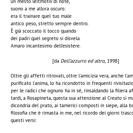
un mesto leitmotiv di note,
suono a me allora oscuro:
era il trainare quel tuo male
antico peso, stretto sempre dentro.
È già scoccato il tocco quando
dei padri quel segreto si disvela.
Amaro incantesimo dell’esistere.
[da
Dell’azzurro ed altro
, 1998]
Oltre gli affetti ritrovati, oltre l’amicizia vera, anche l’
purificato l’anima, lo ha ricondotto in frequenti rivisitazi
per le radici che ognuno ha in sé, rinsaldando la filiera a
tardi, a Rosapineta, questa sua attenzione al Creato si m
dicondria del prato, ai tamerici composti in siepe, alla 
filosofia che è rimasta in me, nel ricordo dei giorni trasc
questi versi: