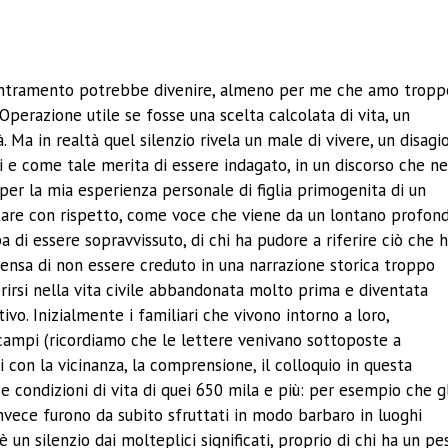
ividi
oncentramento potrebbe divenire, almeno per me che amo tropp
. Operazione utile se fosse una scelta calcolata di vita, un
 Ma in realtà quel silenzio rivela un male di vivere, un disagi
i e come tale merita di essere indagato, in un discorso che n
, per la mia esperienza personale di figlia primogenita di un
oltare con rispetto, come voce che viene da un lontano profond
lpa di essere sopravvissuto, di chi ha pudore a riferire ciò che 
hi pensa di non essere creduto in una narrazione storica troppo
erirsi nella vita civile abbandonata molto prima e diventata
ttivo. Inizialmente i familiari che vivono intorno a loro,
campi (ricordiamo che le lettere venivano sottoposte a
i con la vicinanza, la comprensione, il colloquio in questa
se condizioni di vita di quei 650 mila e più: per esempio che g
i invece furono da subito sfruttati in modo barbaro in luoghi
o è un silenzio dai molteplici significati, proprio di chi ha un pe