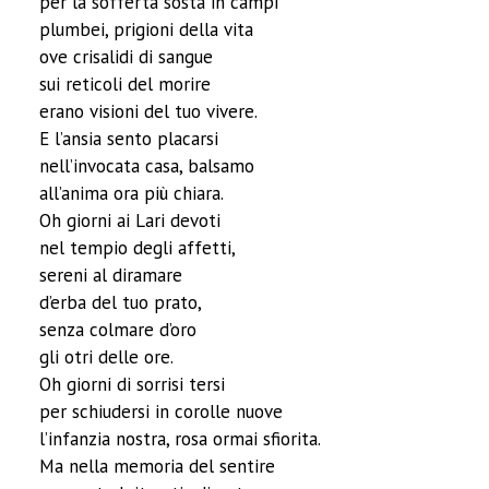
per la sofferta sosta in campi
plumbei, prigioni della vita
ove crisalidi di sangue
sui reticoli del morire
erano visioni del tuo vivere.
E l’ansia sento placarsi
nell’invocata casa, balsamo
all’anima ora più chiara.
Oh giorni ai Lari devoti
nel tempio degli affetti,
sereni al diramare
d’erba del tuo prato,
senza colmare d’oro
gli otri delle ore.
Oh giorni di sorrisi tersi
per schiudersi in corolle nuove
l’infanzia nostra, rosa ormai sfiorita.
Ma nella memoria del sentire