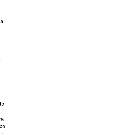
la
i.
a
to
o
una
ndo
ui