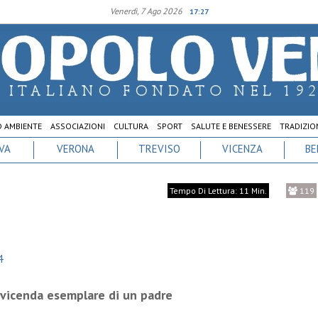
Venerdì, 7 Ago 2026
17:27
D AMBIENTE
ASSOCIAZIONI
CULTURA
SPORT
SALUTE E BENESSERE
TRADIZION
VA
VERONA
TREVISO
VICENZA
BE
Tempo Di Lettura: 11 Min.
119
4
la vicenda esemplare di un padre