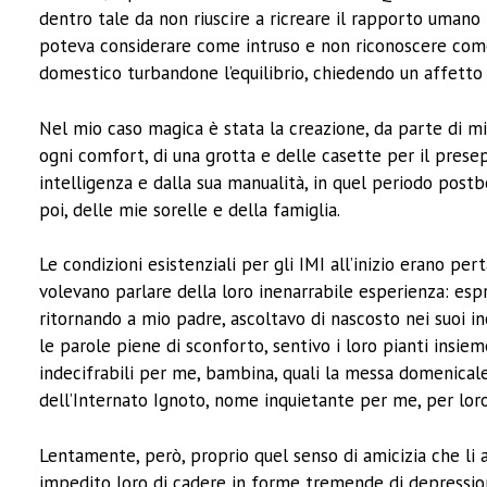
dentro tale da non riuscire a ricreare il rapporto umano 
poteva considerare come intruso e non riconoscere come
domestico turbandone l’equilibrio, chiedendo un affetto
Nel mio caso magica è stata la creazione, da parte di mi
ogni comfort, di una grotta e delle casette per il prese
intelligenza e dalla sua manualità, in quel periodo postb
poi, delle mie sorelle e della famiglia.
Le condizioni esistenziali per gli IMI all’inizio erano pe
volevano parlare della loro inenarrabile esperienza: espre
ritornando a mio padre, ascoltavo di nascosto nei suoi inc
le parole piene di sconforto, sentivo i loro pianti insie
indecifrabili per me, bambina, quali la messa domenicale:
dell’Internato Ignoto, nome inquietante per me, per loro 
Lentamente, però, proprio quel senso di amicizia che li
impedito loro di cadere in forme tremende di depressione,