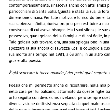
contemporaneamente, rinasceva anche con altri amici padov
parrocchiani di Santa Sofia. Questa è stata la sua, la lor
dimensione umana. Per tale motivo, e lo ricordo bene, 
sua sapienza infinita, riuniva proprio per restituire a mio
convivenza di cui aveva bisogno. Ma i suoi silenzi, le su
possessivo, quasi geloso della famiglia e di noi figlie, 
Tale gelosia può trovare, ora, una sua spiegazione in una 
spezzare la sua ancora di salvezza. Così il colloquio a cuo
sua morte anzitempo nel 1981, a 68 anni, in un altro ca
grazie alla poesia:
È già scoccato il tocco quando / dei padri quel segreto s
Poesia che mi permette anche di ricostruire, nella mia p
nella casa per lui balsamo, attorniato da queste figlie b
orto seguito con devozione: rivelando però sempre quel 
diversa visione dell’esistenza segnata da quel male osc
della poesia incontrerò, per quei casi inaspettati, Lucia