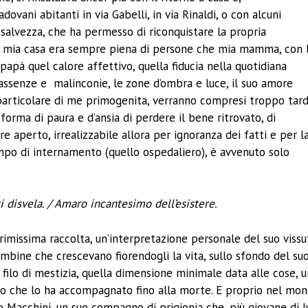
ani abitanti in via Gabelli, in via Rinaldi, o con alcuni
o salvezza, che ha permesso di riconquistare la propria
la mia casa era sempre piena di persone che mia mamma, con 
 papà quel calore affettivo, quella fiducia nella quotidiana
e assenze e malinconie, le zone d’ombra e luce, il suo amore
in particolare di me primogenita, verranno compresi troppo tard
forma di paura e d’ansia di perdere il bene ritrovato, di
re aperto, irrealizzabile allora per ignoranza dei fatti e per l
mpo di internamento (quello ospedaliero), è avvenuto solo
i disvela. / Amaro incantesimo dell’esistere.
rimissima raccolta, un’interpretazione personale del suo vissu
ambine che crescevano fiorendogli la vita, sullo sfondo del su
filo di mestizia, quella dimensione minimale data alle cose, 
uro che lo ha accompagnato fino alla morte. E proprio nel mo
no Macchini, un suo compagno di prigionia che, più giovane di l