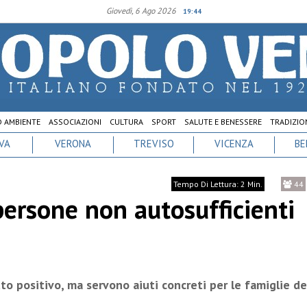
Giovedì, 6 Ago 2026
19:44
D AMBIENTE
ASSOCIAZIONI
CULTURA
SPORT
SALUTE E BENESSERE
TRADIZION
VA
VERONA
TREVISO
VICENZA
BE
Tempo Di Lettura: 2 Min.
44
persone non autosufficienti
atto positivo, ma servono aiuti concreti per le famiglie de