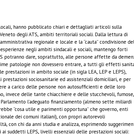
ividi
cali, hanno pubblicato chiari e dettagliati articoli sulla
eneto degli ATS, ambiti territoriali sociali. Dalla lettura di
a-amministrativa regionale e locale e la “cauta” condivisione de
e esperienze negli ambiti sindacali e sociali, mantengo forti
i ATS potranno dare, soprattutto, alle persone affette da deme
sime patologie non dovessero entrare, a tutti gli effetti sanita
elle prestazioni in ambito sociale (in sigla LEA, LEP e LEPS),
restazioni sociosanitarie ed assistenziali domiciliari, e per
nere a carico delle persone non autosufficienti e delle loro
, invece delle tante chiacchiere e delle stucchevoli, fumose
Parlamento l’adeguato finanziamento (almeno sette miliardi
sarebbe “cosa utile e parimenti opportuna” che governo, enti
azionale dei comuni italiani), con propri autorevoli
iltà, con chi da anni studia e analizza, esprimendo suggerimen
i suddetti LEPS, livelli essenziali delle prestazioni sociali: