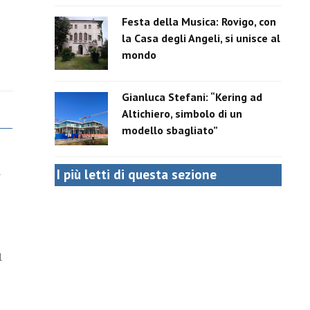
Festa della Musica: Rovigo, con
la Casa degli Angeli, si unisce al
mondo
Gianluca Stefani: “Kering ad
Altichiero, simbolo di un
modello sbagliato”
l
I più letti di questa sezione
l