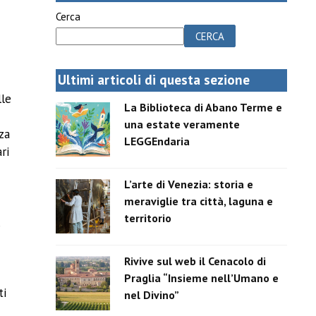
Cerca
CERCA
Ultimi articoli di questa sezione
lle
La Biblioteca di Abano Terme e
una estate veramente
nza
LEGGEndaria
ri
L’arte di Venezia: storia e
meraviglie tra città, laguna e
territorio
,
Rivive sul web il Cenacolo di
Praglia “Insieme nell’Umano e
ti
nel Divino”