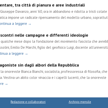
ntare, tra città di pianura e aree industriali
Giuseppe Davanzo, anni ’60, ora in abbandono e ridotta a tristi colate 
matica impone un radicale ripensamento del modello urbano, soprattut
ontinua a leggere →
 scontri nelle campagne e differenti ideologie
ue qualche mese dopo la fondazione del movimento fascista che avreb
olini, Emilio De Marchi, figlio del geofisico Luigi, docente all’università
tinua a leggere →
goniste sin dagli albori della Repubblica
a onorevole Bianca Bianchi, socialista, professoressa di filosofia, che
. Vestiva un abito color vinaccia e i capelli lucenti, che la onorevole
ere →
Redazione e collaboratori
Archivio mensile