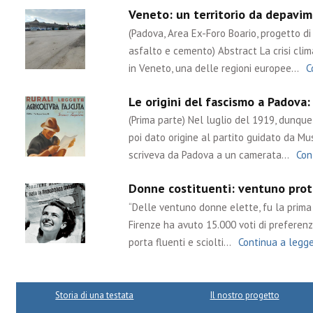
Veneto: un territorio da depavime
(Padova, Area Ex-Foro Boario, progetto di 
asfalto e cemento) Abstract La crisi cli
in Veneto, una delle regioni europee…
C
Le origini del fascismo a Padova:
(Prima parte) Nel luglio del 1919, dunq
poi dato origine al partito guidato da Muss
scriveva da Padova a un camerata…
Con
Donne costituenti: ventuno prota
“Delle ventuno donne elette, fu la prima l
Firenze ha avuto 15.000 voti di preferenza
porta fluenti e sciolti…
Continua a legg
Storia di una testata
Il nostro progetto