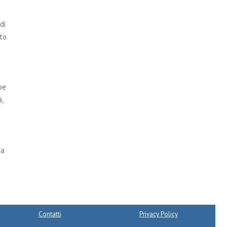
di
to
be
,
 a
Contatti
Privacy Policy