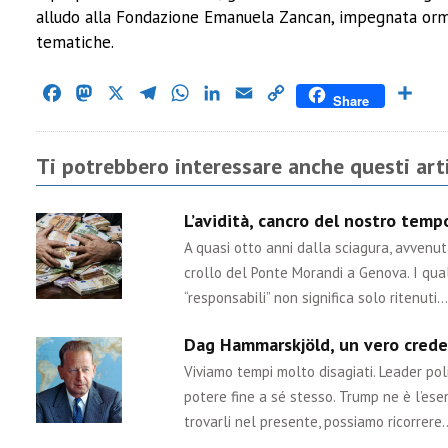
alludo alla Fondazione Emanuela Zancan, impegnata orm
tematiche.
Facebook
Mastodon
X
Telegram
WhatsApp
LinkedIn
Email
Copy
Cond
Share
Link
Ti potrebbero interessare anche questi arti
L’avidità, cancro del nostro tem
A quasi otto anni dalla sciagura, avvenu
crollo del Ponte Morandi a Genova. I qual
“responsabili” non significa solo ritenuti…
Dag Hammarskjöld, un vero crede
Viviamo tempi molto disagiati. Leader poli
potere fine a sé stesso. Trump ne è l’ese
trovarli nel presente, possiamo ricorrere