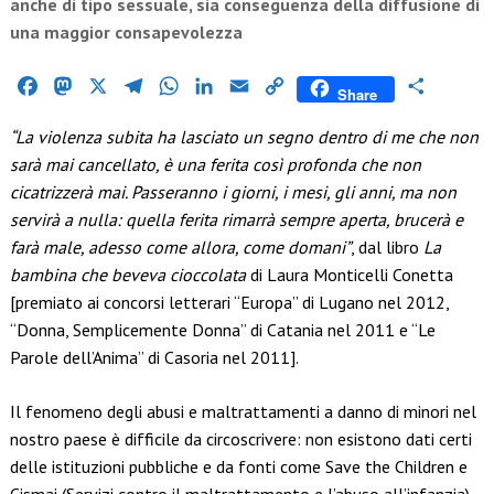
anche di tipo sessuale, sia conseguenza della diffusione di
una maggior consapevolezza
Facebook
Mastodon
X
Telegram
WhatsApp
LinkedIn
Email
Copy
Condividi
Share
Link
“La violenza subita ha lasciato un segno dentro di me che non
sarà mai cancellato, è una ferita così profonda che non
cicatrizzerà mai. Passeranno i giorni, i mesi, gli anni, ma non
servirà a nulla: quella ferita rimarrà sempre aperta, brucerà e
farà male, adesso come allora, come domani”
, dal libro
La
bambina che beveva cioccolata
di Laura Monticelli Conetta
[premiato ai concorsi letterari “Europa” di Lugano nel 2012,
“Donna, Semplicemente Donna” di Catania nel 2011 e “Le
Parole dell’Anima” di Casoria nel 2011].
Il fenomeno degli abusi e maltrattamenti a danno di minori nel
nostro paese è difficile da circoscrivere: non esistono dati certi
delle istituzioni pubbliche e da fonti come Save the Children e