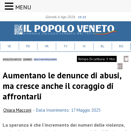
MENU
Giovedì, 6 Ago 2026
13:22
VE
PD
VR
TV
VI
BL
RO
Tempo Di Lettura: 5 Min.
ATTUALITÀ E NOTIZIE
COMMENTI
REDAZIONE POPOLOVENETO
82
Aumentano le denunce di abusi,
ma cresce anche il coraggio di
affrontarli
Chiara Macconi
-
Data Inserimento: 17 Maggio 2025
La speranza è che l’incremento dei numeri delle violenze,