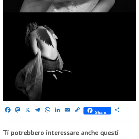
Facebook
Mastodon
X
Telegram
WhatsApp
LinkedIn
Email
Copy
Condividi
Share
Link
Ti potrebbero interessare anche questi