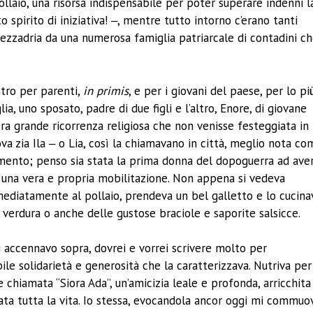
llaio, una risorsa indispensabile per poter superare indenni l
 spirito di iniziativa! ‒, mentre tutto intorno c’erano tanti
 mezzadria da una numerosa famiglia patriarcale di contadini c
ntro per parenti,
in primis
, e per i giovani del paese, per lo pi
a, uno sposato, padre di due figli e l’altro, Enore, di giovane
’era grande ricorrenza religiosa che non venisse festeggiata in
ova zia Ila ‒ o Lia, così la chiamavano in città, meglio nota c
mento; penso sia stata la prima donna del dopoguerra ad ave
a una vera e propria mobilitazione. Non appena si vedeva
mmediatamente al pollaio, prendeva un bel galletto e lo cucina
 verdura o anche delle gustose braciole e saporite salsicce.
ui accennavo sopra, dovrei e vorrei scrivere molto per
ile solidarietà e generosità che la caratterizzava. Nutriva per
chiamata “Siora Ada”, un’amicizia leale e profonda, arricchita
ata tutta la vita. Io stessa, evocandola ancor oggi mi commuo