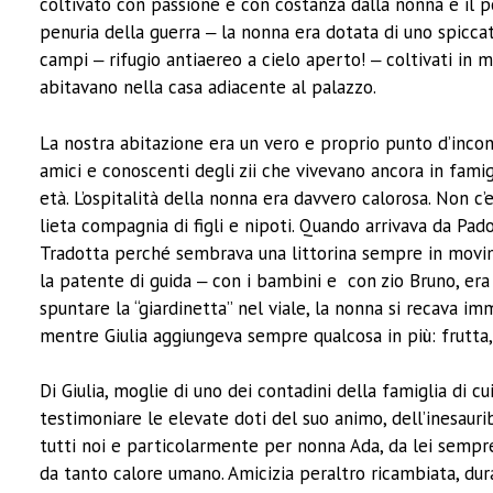
coltivato con passione e con costanza dalla nonna e il po
penuria della guerra ‒ la nonna era dotata di uno spiccato
campi ‒ rifugio antiaereo a cielo aperto! ‒ coltivati in
abitavano nella casa adiacente al palazzo.
La nostra abitazione era un vero e proprio punto d’inco
amici e conoscenti degli zii che vivevano ancora in famigli
età. L’ospitalità della nonna era davvero calorosa. Non c
lieta compagnia di figli e nipoti. Quando arrivava da Pad
Tradotta perché sembrava una littorina sempre in movi
la patente di guida ‒ con i bambini e con zio Bruno, er
spuntare la “giardinetta” nel viale, la nonna si recava i
mentre Giulia aggiungeva sempre qualcosa in più: frutta,
Di Giulia, moglie di uno dei contadini della famiglia di c
testimoniare le elevate doti del suo animo, dell’inesaurib
tutti noi e particolarmente per nonna Ada, da lei sempre 
da tanto calore umano. Amicizia peraltro ricambiata, dur