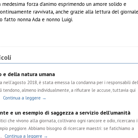
la medesima forza d’animo esprimendo un amore solido e
ontinuamente ravvivata, anche grazie alla lettura del giornale
o fatto nonna Ada e nonno Luigi.
ividi
coli
po e della natura umana
ta nell’agosto 2018, è stata emessa la condanna per i responsabili de
i tendono, almeno individualmente, a rifiutare le accuse, tuttavia qui
Continua a leggere →
nte e un esempio di saggezza a servizio dell’umanità
tici che vivono alla giornata, coltivano ogni rancore e odio, ricercano i
mpio peggiore. Abbiamo bisogno di ricercare maestri: se fatichiamo a
…
Continua a leggere →