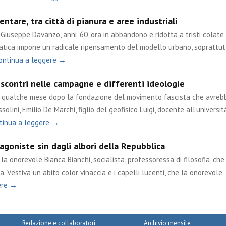
ntare, tra città di pianura e aree industriali
Giuseppe Davanzo, anni ’60, ora in abbandono e ridotta a tristi colate 
matica impone un radicale ripensamento del modello urbano, soprattut
ontinua a leggere →
 scontri nelle campagne e differenti ideologie
ue qualche mese dopo la fondazione del movimento fascista che avreb
olini, Emilio De Marchi, figlio del geofisico Luigi, docente all’università
tinua a leggere →
goniste sin dagli albori della Repubblica
a onorevole Bianca Bianchi, socialista, professoressa di filosofia, che
. Vestiva un abito color vinaccia e i capelli lucenti, che la onorevole
ere →
Redazione e collaboratori
Archivio mensile