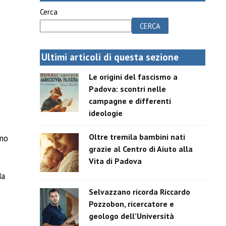
Cerca
CERCA
Ultimi articoli di questa sezione
Le origini del fascismo a
Padova: scontri nelle
campagne e differenti
e
ideologie
Oltre tremila bambini nati
ano
grazie al Centro di Aiuto alla
Vita di Padova
da
Selvazzano ricorda Riccardo
Pozzobon, ricercatore e
o
geologo dell’Università