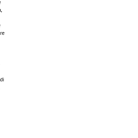
e
,
e
pre
o
di
,
i