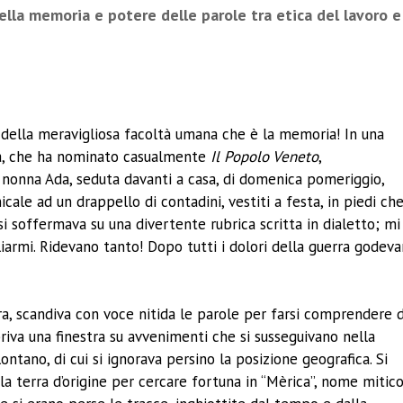
della memoria e potere delle parole tra etica del lavoro e
ividi
 della meravigliosa facoltà umana che è la memoria! In una
na, che ha nominato casualmente
Il Popolo Veneto
,
 nonna Ada, seduta davanti a casa, di domenica pomeriggio,
ale ad un drappello di contadini, vestiti a festa, in piedi ch
i soffermava su una divertente rubrica scritta in dialetto; mi
iarmi. Ridevano tanto! Dopo tutti i dolori della guerra godev
tera, scandiva con voce nitida le parole per farsi comprendere 
iva una finestra su avvenimenti che si susseguivano nella
ntano, di cui si ignorava persino la posizione geografica. Si
la terra d’origine per cercare fortuna in “Mèrica”, nome mitic