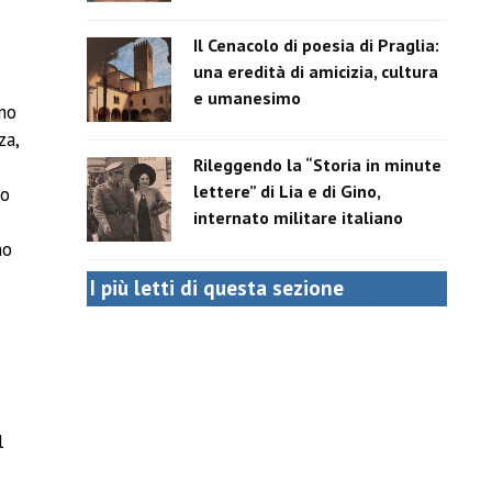
Il Cenacolo di poesia di Praglia:
una eredità di amicizia, cultura
e umanesimo
nno
za,
Rileggendo la “Storia in minute
lettere” di Lia e di Gino,
do
internato militare italiano
ho
I più letti di questa sezione
l