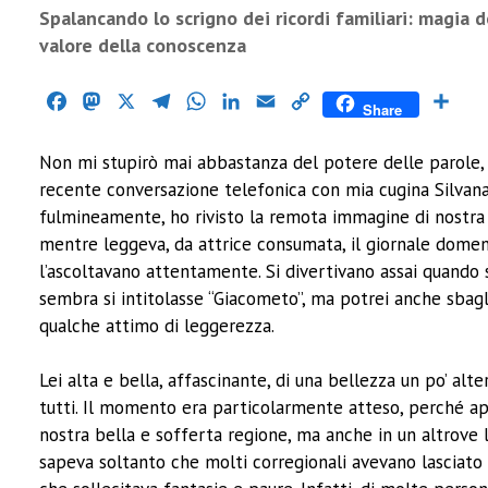
Spalancando lo scrigno dei ricordi familiari: magia 
valore della conoscenza
Facebook
Mastodon
X
Telegram
WhatsApp
LinkedIn
Email
Copy
Cond
Share
Link
Non mi stupirò mai abbastanza del potere delle parole,
recente conversazione telefonica con mia cugina Silva
fulmineamente, ho rivisto la remota immagine di nostra
mentre leggeva, da attrice consumata, il giornale domenic
l’ascoltavano attentamente. Si divertivano assai quando s
sembra si intitolasse “Giacometo”, ma potrei anche sbagl
qualche attimo di leggerezza.
Lei alta e bella, affascinante, di una bellezza un po’ al
tutti. Il momento era particolarmente atteso, perché apr
nostra bella e sofferta regione, ma anche in un altrove lo
sapeva soltanto che molti corregionali avevano lasciato 