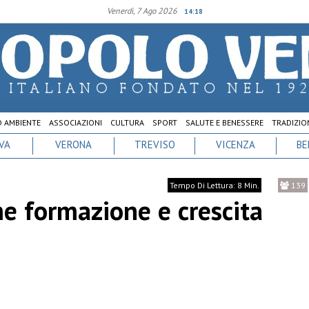
Venerdì, 7 Ago 2026
14:18
D AMBIENTE
ASSOCIAZIONI
CULTURA
SPORT
SALUTE E BENESSERE
TRADIZION
VA
VERONA
TREVISO
VICENZA
BE
Tempo Di Lettura: 8 Min.
139
me formazione e crescita