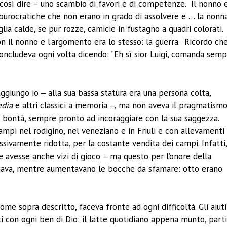
così dire – uno scambio di favori e di competenze. Il nonno 
e burocratiche che non erano in grado di assolvere e … la nonna
glia calde, se pur rozze, camicie in fustagno a quadri colorati.
n il nonno e l’argomento era lo stesso: la guerra. Ricordo ch
concludeva ogni volta dicendo: “Eh sì sior Luigi, comanda sem
 aggiungo io ‒ alla sua bassa statura era una persona colta,
dia
e altri classici a memoria ‒, ma non aveva il pragmatism
 bontà, sempre pronto ad incoraggiare con la sua saggezza.
campi nel rodigino, nel veneziano e in Friuli e con allevamenti 
essivamente ridotta, per la costante vendita dei campi. Infatti
 avesse anche vizi di gioco ‒ ma questo per l’onore della
umava, mentre aumentavano le bocche da sfamare: otto erano
ome sopra descritto, faceva fronte ad ogni difficoltà. Gli aiuti
i con ogni ben di Dio: il latte quotidiano appena munto, part