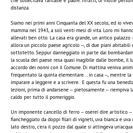
che sollecitava fantasie e paure. Infatti, di molte perso
distanza.
Siamo nei primi anni Cinquanta del XX secolo, ed io vive
mamma nel 1943, a soli venti mesi di vita. Loro mi hanno a
allevati ben otto. La casa era grande, un antico palazzo 
allora un piccolo paese agricolo ‒, di due piani abitabili 
sottotetto. Seppur danneggiato in parte dai bombardamen
la scuola del paese resa quasi inagibile dalle bombe, il l
accordo dei nonni con il Comune. Di mattina veniva anim
frequentato la quinta elementare… in casa ‒, mentre la se
imparare a leggere e a scrivere. E questa fu una benedizi
lezioni, prima di andarsene ‒ pietosamente ‒ riempiva la
caldo per tutto il pomeriggio.
Un imponente cancello di ferro ‒ oserei dire artistico ‒
fiancheggiato da doppi filari di vigneti, uva bianca e uva
lato destro, c’era il pozzo dal quale si attingeva un’acqu