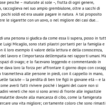
ose pesche – maturate al sole –, frutta di ogni genere,
o, raccoglieva nel suo ampio grembiulone, oltre a sacchi di
 pochi soldi ed era usuale pagare in natura. A tal proposito
re le sigarette con un uovo, o nel migliore dei casi due…
di una persona si giudica da come essa li supera, posso in tut
 Luigi Micaglio, sono stati pilastri portanti per la famiglia e
n il loro esempio il valore della lettura e della conoscenza,
ca del lavoro e l’importanza dell’empatia nei rapporti umani. Ma
 spazi di svago; e lo facevano leggendo e commentando in
e dava loro la forza per affrontare il giorno dopo con corag
a trasmetteva alle persone in piedi, con il cappello in mano,
le taciute ‒ la perdita di ben tre figli in giovane età ‒ e la
come averli fatti rivivere poiché i legami del cuore non si
dini veneti che non si sono arresi di fronte alle ingiustizie
le malattie dovute alla mancanza di cibo, come la famigerata
 cercare una vita migliore; certamente coloro che sono rimasti