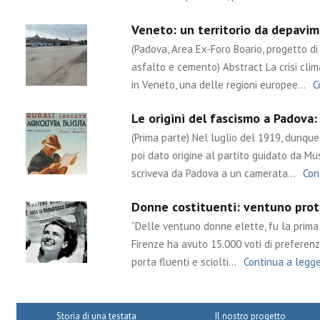
Veneto: un territorio da depavime
(Padova, Area Ex-Foro Boario, progetto di 
asfalto e cemento) Abstract La crisi cli
in Veneto, una delle regioni europee…
C
Le origini del fascismo a Padova:
(Prima parte) Nel luglio del 1919, dunq
poi dato origine al partito guidato da Muss
scriveva da Padova a un camerata…
Con
Donne costituenti: ventuno prota
“Delle ventuno donne elette, fu la prima l
Firenze ha avuto 15.000 voti di preferenza
porta fluenti e sciolti…
Continua a legg
Storia di una testata
Il nostro progetto