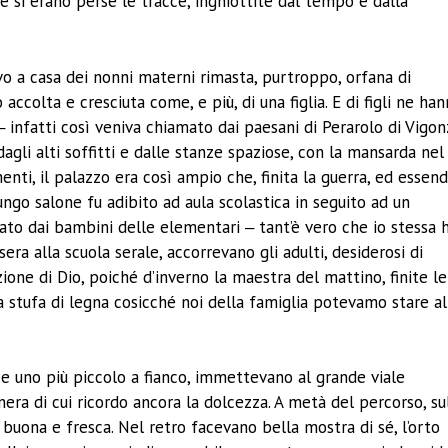
ne si erano perse le tracce, inghiottite dal tempo e dalla
vo a casa dei nonni materni rimasta, purtroppo, orfana di
ccolta e cresciuta come, e più, di una figlia. E di figli ne ha
‒ infatti così veniva chiamato dai paesani di Perarolo di Vigon
dagli alti soffitti e dalle stanze spaziose, con la mansarda nel
ti, il palazzo era così ampio che, finita la guerra, ed essen
ungo salone fu adibito ad aula scolastica in seguito ad un
ato dai bambini delle elementari ‒ tant’è vero che io stessa 
ra alla scuola serale, accorrevano gli adulti, desiderosi di
one di Dio, poiché d’inverno la maestra del mattino, finite le
 stufa di legna cosicché noi della famiglia potevamo stare al
 e uno più piccolo a fianco, immettevano al grande viale
 nera di cui ricordo ancora la dolcezza. A metà del percorso, su
a buona e fresca. Nel retro facevano bella mostra di sé, l’orto