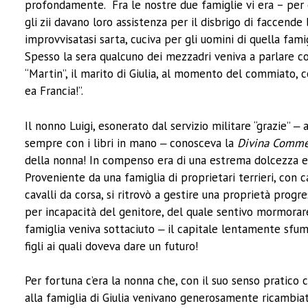
profondamente. Fra le nostre due famiglie vi era – per 
gli zii davano loro assistenza per il disbrigo di faccend
improvvisatasi sarta, cuciva per gli uomini di quella fami
Spesso la sera qualcuno dei mezzadri veniva a parlare co
“Martin”, il marito di Giulia, al momento del commiato, 
ea Francia!”.
Il nonno Luigi, esonerato dal servizio militare “grazie” ‒
sempre con i libri in mano ‒ conosceva la
Divina Comme
della nonna! In compenso era di una estrema dolcezza e
Proveniente da una famiglia di proprietari terrieri, con 
cavalli da corsa, si ritrovò a gestire una proprietà progr
per incapacità del genitore, del quale sentivo mormorare
famiglia veniva sottaciuto ‒ il capitale lentamente sf
figli ai quali doveva dare un futuro!
Per fortuna c’era la nonna che, con il suo senso pratico c
alla famiglia di Giulia venivano generosamente ricambiat