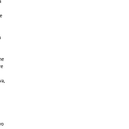
a
he
ù
ome
re
va,
vo