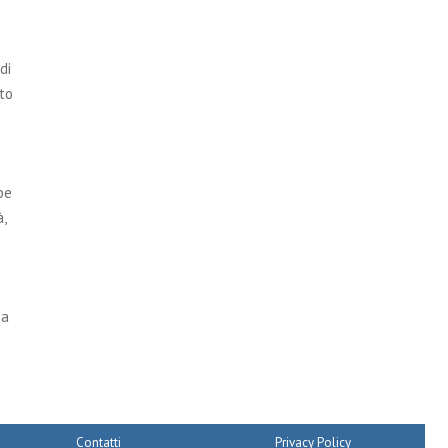
di
to
be
,
 a
Contatti
Privacy Policy