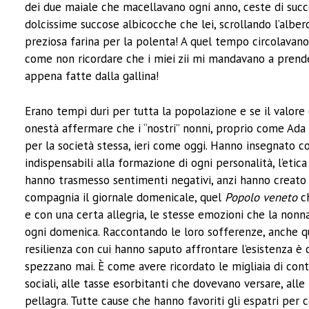
dei due maiale che macellavano ogni anno, ceste di succ
dolcissime succose albicocche che lei, scrollando l’alber
preziosa farina per la polenta! A quel tempo circolavano
come non ricordare che i miei zii mi mandavano a prende
appena fatte dalla gallina!
Erano tempi duri per tutta la popolazione e se il valore 
onestà affermare che i “nostri” nonni, proprio come Ada e
per la società stessa, ieri come oggi. Hanno insegnato co
indispensabili alla formazione di ogni personalità, l’eti
hanno trasmesso sentimenti negativi, anzi hanno creato
compagnia il giornale domenicale, quel
Popolo veneto
ch
e con una certa allegria, le stesse emozioni che la nonn
ogni domenica. Raccontando le loro sofferenze, anche quel
resilienza con cui hanno saputo affrontare l’esistenza è 
spezzano mai. È come avere ricordato le migliaia di conta
sociali, alle tasse esorbitanti che dovevano versare, al
pellagra. Tutte cause che hanno favoriti gli espatri per