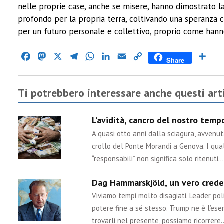
nelle proprie case, anche se misere, hanno dimostrato 
profondo per la propria terra, coltivando una speranza c
per un futuro personale e collettivo, proprio come hann
Facebook
Mastodon
X
Telegram
WhatsApp
LinkedIn
Email
Copy
Cond
Share
Link
Ti potrebbero interessare anche questi arti
L’avidità, cancro del nostro tem
A quasi otto anni dalla sciagura, avvenu
crollo del Ponte Morandi a Genova. I qual
“responsabili” non significa solo ritenuti…
Dag Hammarskjöld, un vero crede
Viviamo tempi molto disagiati. Leader poli
potere fine a sé stesso. Trump ne è l’ese
trovarli nel presente, possiamo ricorrere