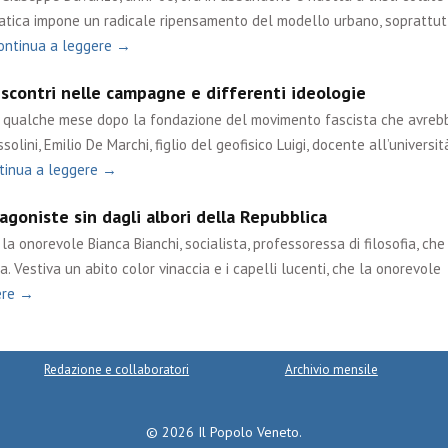
matica impone un radicale ripensamento del modello urbano, soprattut
ontinua a leggere →
 scontri nelle campagne e differenti ideologie
ue qualche mese dopo la fondazione del movimento fascista che avreb
olini, Emilio De Marchi, figlio del geofisico Luigi, docente all’università
tinua a leggere →
goniste sin dagli albori della Repubblica
a onorevole Bianca Bianchi, socialista, professoressa di filosofia, che
. Vestiva un abito color vinaccia e i capelli lucenti, che la onorevole
ere →
Redazione e collaboratori
Archivio mensile
© 2026 Il Popolo Veneto.