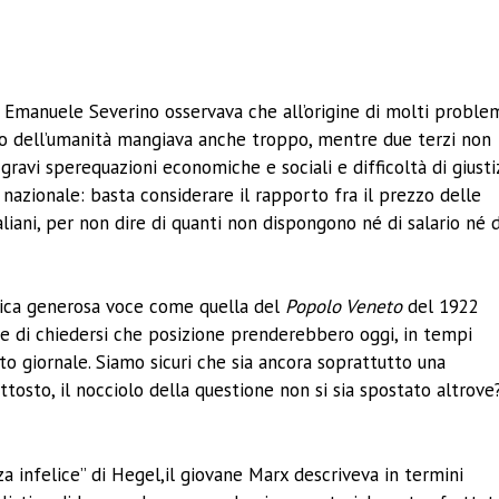
ividi
ofo Emanuele Severino osservava che all’origine di molti proble
rzo dell’umanità mangiava anche troppo, mentre due terzi non
ravi sperequazioni economiche e sociali e difficoltà di giusti
nazionale: basta considerare il rapporto fra il prezzo delle
taliani, per non dire di quanti non dispongono né di salario né d
ntica generosa voce come quella del
Popolo Veneto
del 1922
che di chiedersi che posizione prenderebbero oggi, in tempi
to giornale. Siamo sicuri che sia ancora soprattutto una
uttosto, il nocciolo della questione non si sia spostato altrove
a infelice” di Hegel,il giovane Marx descriveva in termini