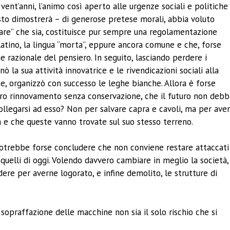
 vent’anni, l’animo così aperto alle urgenze sociali e politiche
o dimostrerà – di generose pretese morali, abbia voluto
lare” che sia, costituisce pur sempre una regolamentazione
n latino, la lingua “morta”, eppure ancora comune e che, forse
ne razionale del pensiero. In seguito, lasciando perdere i
 la sua attività innovatrice e le rivendicazioni sociali alla
se, organizzò con successo le leghe bianche. Allora è forse
a vero rinnovamento senza conservazione, che il futuro non deb
icollegarsi ad esso? Non per salvare capra e cavoli, ma per ave
a e che queste vanno trovate sul suo stesso terreno.
potrebbe forse concludere che non conviene restare attaccati
 quelli di oggi. Volendo davvero cambiare in meglio la società,
ere per averne logorato, e infine demolito, le strutture di
opraffazione delle macchine non sia il solo rischio che si