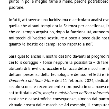
punto in poi è meglio farne a meno, perché potrebbero d
padrone.
Infatti, attraverso una lucidissima e articolata analisi ev
quella che ai suoi tempi era la Scienza per eccellenza, 
che col tempo acquistino, dopo la funzionalità, autonomi
noi tocchi di “vederci sostituire a poco a poco dalle nost
quanto le bestie dei campi sono rispetto a noi”.
Sarà questo anche il nostro destino davanti al progredire
certo il coraggio – forse neppure la possibilità – di fare 
abitanti di Erewhon: “uccidere la razza delle macchine”. E
dell’onnipresenza della tecnologia e dei suoi effetti e risc
Domenica del Sole 24ore
dell’11 febbraio 2024, dedica
secolo scorso e recentemente riproposto in una nuova ed
sottotitolata
Mito, magia e misticismo nell’era informat
caotiche e catastrofiche conseguenze, almeno dal punto d
virtuale creata dalle macchine. Ad esempio, “il computer