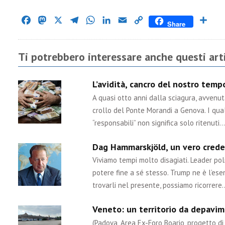
Facebook
Mastodon
X
Telegram
WhatsApp
LinkedIn
Email
Copy
Cond
Share
Link
Ti potrebbero interessare anche questi arti
L’avidità, cancro del nostro tem
A quasi otto anni dalla sciagura, avvenu
crollo del Ponte Morandi a Genova. I qual
“responsabili” non significa solo ritenuti…
Dag Hammarskjöld, un vero crede
Viviamo tempi molto disagiati. Leader poli
potere fine a sé stesso. Trump ne è l’ese
trovarli nel presente, possiamo ricorrere
Veneto: un territorio da depavime
(Padova, Area Ex-Foro Boario, progetto di 