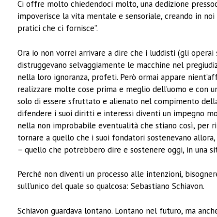
Ci offre molto chiedendoci molto, una dedizione pressoc
impoverisce la vita mentale e sensoriale, creando in noi 
pratici che ci fornisce”.
Ora io non vorrei arrivare a dire che i luddisti (gli opera
distruggevano selvaggiamente le macchine nel pregiudizio 
nella loro ignoranza, profeti. Però ormai appare nient’af
realizzare molte cose prima e meglio dell’uomo e con un 
solo di essere sfruttato e alienato nel compimento della
difendere i suoi diritti e interessi diventi un impegno m
nella non improbabile eventualità che stiano così, per r
tornare a quello che i suoi fondatori sostenevano allora
– quello che potrebbero dire e sostenere oggi, in una sit
Perché non diventi un processo alle intenzioni, bisogne
sull’unico del quale so qualcosa: Sebastiano Schiavo
Schiavon guardava lontano. Lontano nel futuro, ma anche 