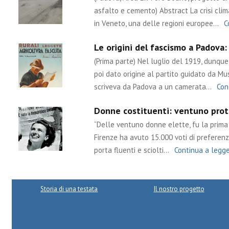
asfalto e cemento) Abstract La crisi cli
in Veneto, una delle regioni europee…
C
Le origini del fascismo a Padova:
(Prima parte) Nel luglio del 1919, dunq
poi dato origine al partito guidato da Muss
scriveva da Padova a un camerata…
Con
Donne costituenti: ventuno prota
“Delle ventuno donne elette, fu la prima l
Firenze ha avuto 15.000 voti di preferenza
porta fluenti e sciolti…
Continua a legg
Storia di una testata
Il nostro progetto