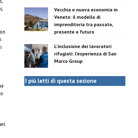
o,
i,
Vecchia e nuova economia in
Veneto: il modello di
imprenditoria tra passato,
con
presente e futuro
i
L’inclusione dei lavoratori
i
rifugiati: l’esperienza di San
Marco Group
a.
I più letti di questa sezione
na
to
uel