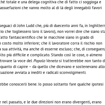
hé totale e una delega cognitiva che di fatto ci soggioga e
assuefazioni che vanno molto al di là degli innegabili favori
i seguaci di John Ludd che, più di duecento anni fa, in Inghilter
che togliessero loro il lavoro), non vorrei dire che siano sta
fatto fantascientifico che le macchine siano in grado di
costo molto inferiore; che il lavoratore corra il rischio non
 sua attività, ma anche di esserne escluso; che, di conseguen
olto più difficile e complicato. Stando così le cose, o almeno
itrovare la voce del
Popolo Veneto
si tratterebbe non tanto d
, quanto di capire – da quello che dicevano e sostenevano allo
uazione avviata a inediti e radicali sconvolgimenti.
rebbe conoscerli bene. Io posso soltanto fare qualche ipotesi
n.
nel passato, e le due direzioni non erano divergenti, erano