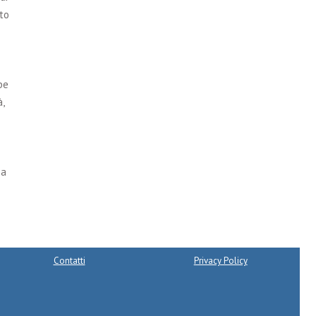
to
be
,
 a
Contatti
Privacy Policy