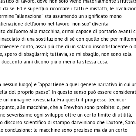
alistico di lavoro, dove non solo viene materialmente sfruttat
 sé. Ed è superfluo ricordare i fatti e misfatti, le rivoluzion
termine “alienazione” sta assumendo un significato meno
 alienazione dell’uomo nel lavoro “non suo” diventa
ito dall’uomo alla macchina, ormai capace di portarlo avanti 
minacciato di una sostituzione di sé con quello che per millenn
iedere conto, assai più che di un salario insoddisfacente o d
 spero di sbagliarmi; tuttavia, se mi sbaglio, non sono sola.
a di quasi duecento anni dicono più o meno la stessa cos
in nessun luogo) e “appartiene a quel genere narrativo in cui u
ella del proprio paese”. In questo senso può essere considera
ffre un’immagine rovesciata. Fra questi il progresso tecnico-
i, appunto, alle macchine, che a Erewhon sono proibite: o, per
ne severissime ogni sviluppo oltre un certo limite di utilità,
so discorso scientifico di stampo darwiniano che l’autore, Sam
ente conclusione: le macchine sono preziose ma da un certo