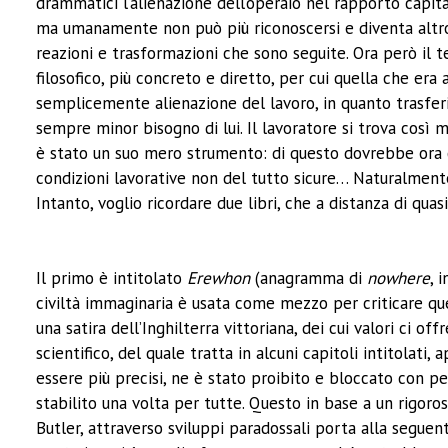
drammatici l’alienazione dell’operaio nel rapporto capit
ma umanamente non può più riconoscersi e diventa altro da
reazioni e trasformazioni che sono seguite. Ora però il 
filosofico, più concreto e diretto, per cui quella che era
semplicemente alienazione del lavoro, in quanto trasfer
sempre minor bisogno di lui. Il lavoratore si trova così 
è stato un suo mero strumento: di questo dovrebbe ora ch
condizioni lavorative non del tutto sicure… Naturalmente,
Intanto, voglio ricordare due libri, che a distanz
Il primo è intitolato
Erewhon
(anagramma di
nowhere
, 
civiltà immaginaria è usata come mezzo per criticare qu
una satira dell’Inghilterra vittoriana, dei cui valori ci o
scientifico, del quale tratta in alcuni capitoli intitolat
essere più precisi, ne è stato proibito e bloccato con pe
stabilito una volta per tutte. Questo in base a un rigoro
Butler, attraverso sviluppi paradossali porta alla segu