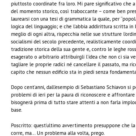
piuttosto coordinate fra loro. Mi pare significativo che a
del momento storico, così traboccante – come ben prest
laurearsi con una tesi di grammatica la quale, per “popo
logica del linguaggio; e che l’abbia addirittura scritta i
meglio di ogni altra, rispecchia nelle sue strutture l’ordi
socialismi del secolo precedente, realisticamente coordinò
tradizione storica della sua gente e, contro le leghe ros
esagerato o arbitrario attribuirgli l’idea che non ci si
tagliare le proprie radici né cancellare il passato, ma r
capito che nessun edificio sta in piedi senza fondament
Dopo cent’anni, dall’esempio di Sebastiano Schiavon si 
problemi di ieri per la paura di riconoscere e affrontare
bisognerà prima di tutto stare attenti a non farla implod
base.
Poscritto: quest’ultimo avvertimento presuppone che la s
corre, ma… Un problema alla volta, prego.