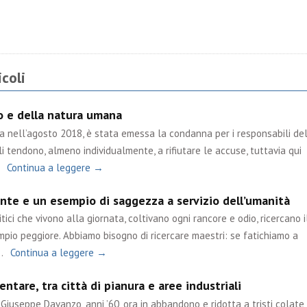
ividi
coli
po e della natura umana
ta nell’agosto 2018, è stata emessa la condanna per i responsabili de
i tendono, almeno individualmente, a rifiutare le accuse, tuttavia qui
Continua a leggere →
nte e un esempio di saggezza a servizio dell’umanità
tici che vivono alla giornata, coltivano ogni rancore e odio, ricercano i
mpio peggiore. Abbiamo bisogno di ricercare maestri: se fatichiamo a
…
Continua a leggere →
ntare, tra città di pianura e aree industriali
Giuseppe Davanzo, anni ’60, ora in abbandono e ridotta a tristi colate 