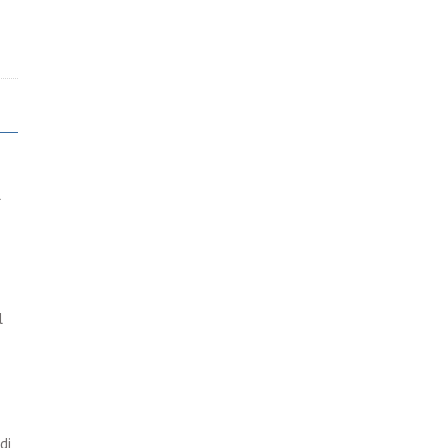
l
l
di