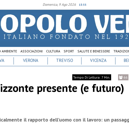
Domenica, 9 Ago 2026
13:55
D AMBIENTE
ASSOCIAZIONI
CULTURA
SPORT
SALUTE E BENESSERE
TRADIZION
VA
VERONA
TREVISO
VICENZA
BE
Tempo Di Lettura: 7 Min.
66
rizzonte presente (e futuro)
calmente il rapporto dell’uomo con il lavoro: un passag