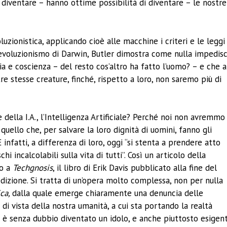
iventare – hanno ottime possibilità di diventare – le nostre
oluzionistica, applicando cioè alle macchine i criteri e le leggi
l’evoluzionismo di Darwin, Butler dimostra come nulla impedis
a e coscienza – del resto cos’altro ha fatto l’uomo? – e che a
re stesse creature, finché, rispetto a loro, non saremo più di
 della I.A., l’Intelligenza Artificiale? Perché noi non avremmo
quello che, per salvare la loro dignità di uomini, fanno gli
 infatti, a differenza di loro, oggi “si stenta a prendere atto
hi incalcolabili sulla vita di tutti”. Così un articolo della
to a
Techgnosis
, il libro di Erik Davis pubblicato alla fine del
izione. Si tratta di un’opera molto complessa, non per nulla
ica,
dalla quale emerge chiaramente una denuncia delle
i vista della nostra umanità, a cui sta portando la realtà
 è senza dubbio diventato un idolo, e anche piuttosto esigent