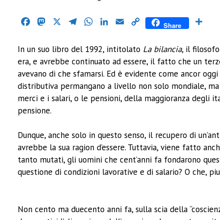
Facebook
Mastodon
X
Telegram
WhatsApp
LinkedIn
Email
Copy
Cond
Share
Link
In un suo libro del 1992, intitolato
La bilancia
, il filos
era, e avrebbe continuato ad essere, il fatto che un te
avevano di che sfamarsi. Ed è evidente come ancor oggi g
distributiva permangano a livello non solo mondiale, ma 
merci e i salari, o le pensioni, della maggioranza degli i
pensione.
Dunque, anche solo in questo senso, il recupero di un’a
avrebbe la sua ragion d’essere. Tuttavia, viene fatto an
tanto mutati, gli uomini che cent’anni fa fondarono ques
questione di condizioni lavorative e di salario? O che, pi
Non cento ma duecento anni fa, sulla scia della “coscienz