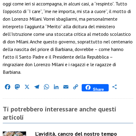
oggi come ieri si accompagna, in alcuni casi, a “respinto”. Tutto
l’opposto di “I care”, “me ne importa, mi sta a cuore”, il motto di
don Lorenzo Milani. Vorrei sbagliarmi, ma personalmente
interpreto l’aggiunta “Merito” alla dicitura del ministero
dell’Istruzione come una stoccata critica al metodo scolastico
di don Milani. Anche questo governo, soprattutto nel centenario
della nascita del priore di Barbiana, dovrebbe – come hanno
fatto il Santo Padre e il Presidente della Repubblica –
ringraziare don Lorenzo Milani e i ragazzi e le ragazze di
Barbiana.
Facebook
Mastodon
X
Telegram
WhatsApp
LinkedIn
Email
Copy
Condividi
Share
Link
Ti potrebbero interessare anche questi
articoli
L’avidità, cancro del nostro tempo