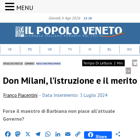
MENU
Giovedì, 6 Ago 2026
23:28
VE
PD
VR
TV
VI
BL
RO
Tempo Di Lettura: 2 Min.
ATTUALITÀ E NOTIZIE
COMMENTI
REDAZIONE POPOLOVENETO
24
Don Milani, l’istruzione e il merito
Franco Piacentini
-
Data Inserimento: 3 Luglio 2024
Forse il maestro di Barbiana non piace all’attuale
Governo?
Facebook
Mastodon
X
Telegram
WhatsApp
LinkedIn
Email
Copy
Condividi
Share