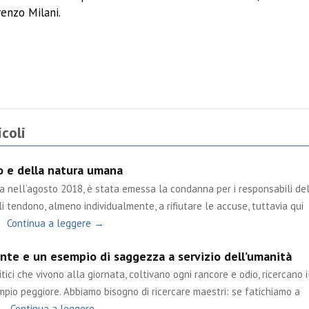
renzo Milani.
ividi
coli
po e della natura umana
ta nell’agosto 2018, è stata emessa la condanna per i responsabili de
i tendono, almeno individualmente, a rifiutare le accuse, tuttavia qui
Continua a leggere →
nte e un esempio di saggezza a servizio dell’umanità
tici che vivono alla giornata, coltivano ogni rancore e odio, ricercano i
mpio peggiore. Abbiamo bisogno di ricercare maestri: se fatichiamo a
…
Continua a leggere →