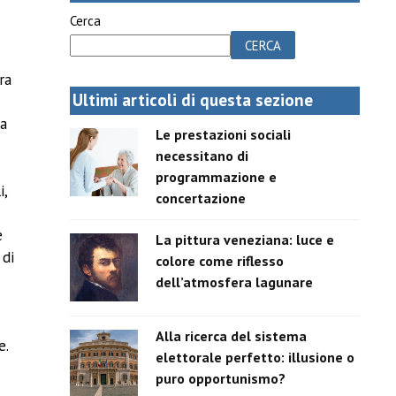
Cerca
CERCA
ra
Ultimi articoli di questa sezione
la
Le prestazioni sociali
necessitano di
programmazione e
i,
concertazione
e
La pittura veneziana: luce e
 di
colore come riflesso
dell’atmosfera lagunare
Alla ricerca del sistema
e.
elettorale perfetto: illusione o
puro opportunismo?