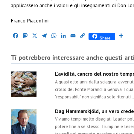
applicassero anche i valori e gli insegnamenti di Don Lo
Franco Piacentini
Facebook
Mastodon
X
Telegram
WhatsApp
LinkedIn
Email
Copy
Cond
Share
Link
Ti potrebbero interessare anche questi arti
L’avidità, cancro del nostro tem
A quasi otto anni dalla sciagura, avvenu
crollo del Ponte Morandi a Genova. I qual
“responsabili” non significa solo ritenuti…
Dag Hammarskjöld, un vero crede
Viviamo tempi molto disagiati. Leader poli
potere fine a sé stesso. Trump ne è l’ese
trovarli nel presente, possiamo ricorrere