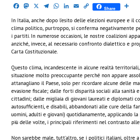
Facebook
Mastodon
X
Telegram
WhatsApp
LinkedIn
Email
Copy
Cond
Share
Link
In Italia, anche dopo l’esito delle elezioni europee e il 
clima politico, purtroppo, si conferma negativamente per
i partiti. In numerose occasioni, le nostre coalizioni app
anziché, invece, al necessario confronto dialettico e prop
Carta Costituzionale.
Questo clima, incandescente in alcune realtà territoriali, 
situazione molto preoccupante perché non appare assolu
attanagliano il Paese, solo per ricordare alcune delle ma
evasione fiscale; dalle forti disparità sociali alla sanit
cittadini; dalle migliaia di giovani laureati e diplomati c
autosufficienti, e disabili, abbandonati alle cure della f
uomini, adulti e giovani) quotidianamente, applicando la s
più delle volte, i principali riferimenti nel contrasto al
Non sarebbe male, tutt’altro, se i politici italiani, oltr