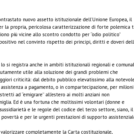
ividi
contrastato nuovo assetto istituzionale dell’Unione Europea, il
 la propria, pericolosa caratterizzazione di forte polemica t
aiono più vicine allo scontro condotto per “odio politico”
ositivo nel convinto rispetto dei principi, diritti e doveri del
lo si registra anche in ambiti istituzionali regionali e comunal
tamente utile alla soluzione dei grandi problemi che
ggiori criticità: dal debito pubblico elevatissimo alla notevol
à e assistenza a pagamento, o in compartecipazione, per milioni
ostretti ad “emigrare” all’estero ai molti anziani non
amiglia. Ed è una fortuna che moltissimi volontari (donne e
ussidiarietà e le regole del codice del terzo settore, siano, il
le povertà e per le urgenti prestazioni di supporto assistenzial
e a valorizzare completamente la Carta costituzionale,