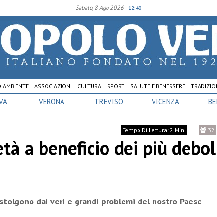
Sabato, 8 Ago 2026
12:40
D AMBIENTE
ASSOCIAZIONI
CULTURA
SPORT
SALUTE E BENESSERE
TRADIZION
VA
VERONA
TREVISO
VICENZA
BE
Tempo Di Lettura: 2 Min.
32
età a beneficio dei più debol
 distolgono dai veri e grandi problemi del nostro Paese