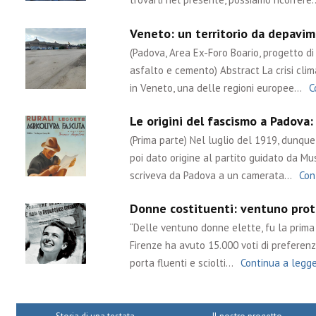
Veneto: un territorio da depavime
(Padova, Area Ex-Foro Boario, progetto di 
asfalto e cemento) Abstract La crisi cli
in Veneto, una delle regioni europee…
C
Le origini del fascismo a Padova:
(Prima parte) Nel luglio del 1919, dunq
poi dato origine al partito guidato da Muss
scriveva da Padova a un camerata…
Con
Donne costituenti: ventuno prota
“Delle ventuno donne elette, fu la prima l
Firenze ha avuto 15.000 voti di preferenza
porta fluenti e sciolti…
Continua a legg