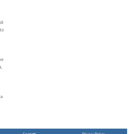
di
to
be
,
 a