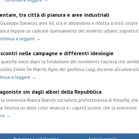
ntare, tra città di pianura e aree industriali
Giuseppe Davanzo, anni ’60, ora in abbandono e ridotta a tristi colate 
matica impone un radicale ripensamento del modello urbano, soprattut
ontinua a leggere →
 scontri nelle campagne e differenti ideologie
ue qualche mese dopo la fondazione del movimento fascista che avreb
olini, Emilio De Marchi, figlio del geofisico Luigi, docente all’università
tinua a leggere →
goniste sin dagli albori della Repubblica
a onorevole Bianca Bianchi, socialista, professoressa di filosofia, che
. Vestiva un abito color vinaccia e i capelli lucenti, che la onorevole
ere →