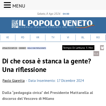
MENU
Sabato, 8 Ago 2026
04:00
VE
PD
VR
TV
VI
BL
RO
Tempo Di Lettura: 5 Min.
ATTUALITÀ E NOTIZIE
COMMENTI
REDAZIONE POPOLOVENETO
316
Di che cosa è stanca la gente?
Una riflessione
Paolo Giaretta
-
Data Inserimento: 17 Dicembre 2024
Dalla “pedagogia civica” del Presidente Mattarella al
discorso del Vescovo di Milano