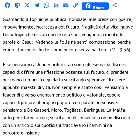
Facebook
Mastodon
X
Telegram
WhatsApp
LinkedIn
Email
Copy
Condividi
Share
Link
Guardando all’opinione pubblica mondiale, alle prese con guerre,
impoverimento, incertezza del futuro, fragilità della vita, nuove
tecnologie che distorcono le relazioni, vengono in mente le
parole di Gesù: “Vedendo le folle ne sentì compassione, perché
erano stanche e sfinite, come pecore senza pastore” (Mt, 9,36).
E se pensiamo ai leader politici rari sono gli esempi di discorsi
capaci di offrire una riflessione potente sul futuro, di prendere
per mano l’umanità e guidarla suscitando speranze, di essere
appunto maestri di vita. Non sempre è stato così. Pensiamo a
leader di diverso orientamento politico e valoriale, eppure
capaci di parlare al proprio popolo con parole persuasive:
pensiamo a De Gasperi, Moro, Togliatti, Berlinguer, La Malfa
solo per citarne alcuni; suscitatori di consenso: con un discorso,
con un articolo sui quotidiani tracciavano i cammini da
percorrere insieme.