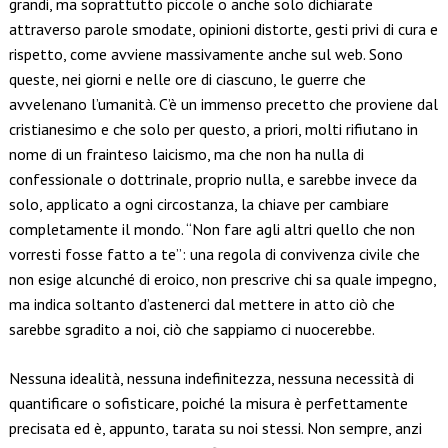
grandi, ma soprattutto piccole o anche solo dichiarate
attraverso parole smodate, opinioni distorte, gesti privi di cura e
rispetto, come avviene massivamente anche sul web. Sono
queste, nei giorni e nelle ore di ciascuno, le guerre che
avvelenano l’umanità. C’è un immenso precetto che proviene dal
cristianesimo e che solo per questo, a priori, molti rifiutano in
nome di un frainteso laicismo, ma che non ha nulla di
confessionale o dottrinale, proprio nulla, e sarebbe invece da
solo, applicato a ogni circostanza, la chiave per cambiare
completamente il mondo. “Non fare agli altri quello che non
vorresti fosse fatto a te”: una regola di convivenza civile che
non esige alcunché di eroico, non prescrive chi sa quale impegno,
ma indica soltanto d’astenerci dal mettere in atto ciò che
sarebbe sgradito a noi, ciò che sappiamo ci nuocerebbe.
Nessuna idealità, nessuna indefinitezza, nessuna necessità di
quantificare o sofisticare, poiché la misura è perfettamente
precisata ed è, appunto, tarata su noi stessi. Non sempre, anzi