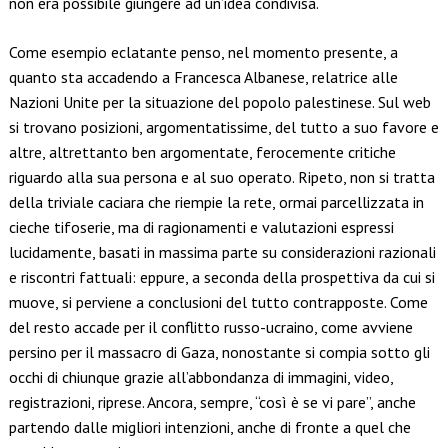
non era possibile giungere ad un’idea condivisa.
Come esempio eclatante penso, nel momento presente, a
quanto sta accadendo a Francesca Albanese, relatrice alle
Nazioni Unite per la situazione del popolo palestinese. Sul web
si trovano posizioni, argomentatissime, del tutto a suo favore e
altre, altrettanto ben argomentate, ferocemente critiche
riguardo alla sua persona e al suo operato. Ripeto, non si tratta
della triviale caciara che riempie la rete, ormai parcellizzata in
cieche tifoserie, ma di ragionamenti e valutazioni espressi
lucidamente, basati in massima parte su considerazioni razionali
e riscontri fattuali: eppure, a seconda della prospettiva da cui si
muove, si perviene a conclusioni del tutto contrapposte. Come
del resto accade per il conflitto russo-ucraino, come avviene
persino per il massacro di Gaza, nonostante si compia sotto gli
occhi di chiunque grazie all’abbondanza di immagini, video,
registrazioni, riprese. Ancora, sempre, “così è se vi pare”, anche
partendo dalle migliori intenzioni, anche di fronte a quel che