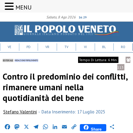
MENU
Sabato, 8 Ago 2026
16:29
VE
PD
VR
TV
VI
BL
RO
Tempo Di Lettura: 6 Min.
EDITORIALE
REDAZIONE POPOLOVENETO
113
Contro il predominio dei conflitti,
rimanere umani nella
quotidianità del bene
Stefano Valentini
-
Data Inserimento: 17 Luglio 2025
Facebook
Mastodon
X
Telegram
WhatsApp
LinkedIn
Email
Copy
Condividi
Share