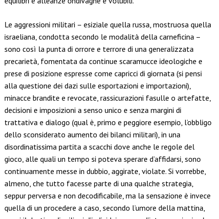
equilibri e alleanze ondivaghe e volubili.
Le aggressioni militari – esiziale quella russa, mostruosa quella
israeliana, condotta secondo le modalità della carneficina –
sono così la punta di orrore e terrore di una generalizzata
precarietà, fomentata da continue scaramucce ideologiche e
prese di posizione espresse come capricci di giornata (si pensi
alla questione dei dazi sulle esportazioni e importazioni),
minacce brandite e revocate, rassicurazioni fasulle o artefatte,
decisioni e imposizioni a senso unico e senza margini di
trattativa e dialogo (qual è, primo e peggiore esempio, l’obbligo
dello sconsiderato aumento dei bilanci militari), in una
disordinatissima partita a scacchi dove anche le regole del
gioco, alle quali un tempo si poteva sperare d’affidarsi, sono
continuamente messe in dubbio, aggirate, violate. Si vorrebbe,
almeno, che tutto facesse parte di una qualche strategia,
seppur perversa e non decodificabile, ma la sensazione è invece
quella di un procedere a caso, secondo l’umore della mattina,