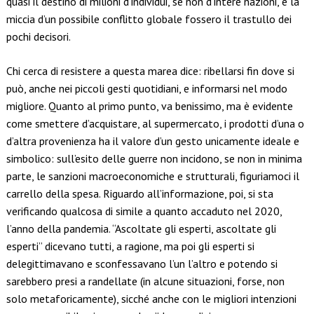
quasi il destino di milioni d’individui, se non d’intere nazioni, e la
miccia d’un possibile conflitto globale fossero il trastullo dei
pochi decisori.
Chi cerca di resistere a questa marea dice: ribellarsi fin dove si
può, anche nei piccoli gesti quotidiani, e informarsi nel modo
migliore. Quanto al primo punto, va benissimo, ma è evidente
come smettere d’acquistare, al supermercato, i prodotti d’una o
d’altra provenienza ha il valore d’un gesto unicamente ideale e
simbolico: sull’esito delle guerre non incidono, se non in minima
parte, le sanzioni macroeconomiche e strutturali, figuriamoci il
carrello della spesa. Riguardo all’informazione, poi, si sta
verificando qualcosa di simile a quanto accaduto nel 2020,
l’anno della pandemia. “Ascoltate gli esperti, ascoltate gli
esperti” dicevano tutti, a ragione, ma poi gli esperti si
delegittimavano e sconfessavano l’un l’altro e potendo si
sarebbero presi a randellate (in alcune situazioni, forse, non
solo metaforicamente), sicché anche con le migliori intenzioni