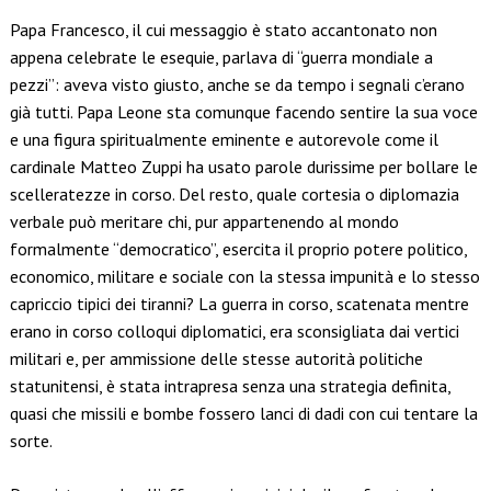
Papa Francesco, il cui messaggio è stato accantonato non
appena celebrate le esequie, parlava di “guerra mondiale a
pezzi”: aveva visto giusto, anche se da tempo i segnali c’erano
già tutti. Papa Leone sta comunque facendo sentire la sua voce
e una figura spiritualmente eminente e autorevole come il
cardinale Matteo Zuppi ha usato parole durissime per bollare le
scelleratezze in corso. Del resto, quale cortesia o diplomazia
verbale può meritare chi, pur appartenendo al mondo
formalmente “democratico”, esercita il proprio potere politico,
economico, militare e sociale con la stessa impunità e lo stesso
capriccio tipici dei tiranni? La guerra in corso, scatenata mentre
erano in corso colloqui diplomatici, era sconsigliata dai vertici
militari e, per ammissione delle stesse autorità politiche
statunitensi, è stata intrapresa senza una strategia definita,
quasi che missili e bombe fossero lanci di dadi con cui tentare la
sorte.