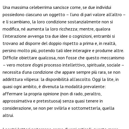
Link
Una massima celeberrima sancisce come, se due individui
possiedono ciascuno un oggetto – l’uno di pari valore all’altro –
e li scambiano, la loro condizione sostanzialmente non si
modifica, né aumenta la loro ricchezza; mentre, qualora
l’interazione avvenga tra due idee o cognizioni, entrambi si
trovano ad disporre del doppio rispetto a prima e, in realtà,
persino molto più, potendo tali idee interagire e produrne altre.
Difficile obiettare qualcosa, non fosse che questo meccanismo
– vero motore d’ogni processo intellettivo, spirituale, sociale –
necessita d’una condizione che appare sempre più rara, se non
addirittura vilipesa: la disponibilità all’ascolto. Oggi la lite, in
quasi ogni ambito, è divenuta la modalità prevalente:
affermare la propria opinione (non di rado, peraltro,
approssimativa e pretestuosa) senza quasi tenere in
considerazione, se non per svilirla e sottometterla, quella
altrui.