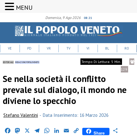
MENU
Domenica, 9 Ago 2026
08:21
VE
PD
VR
TV
VI
BL
RO
Tempo Di Lettura: 5 Min.
EDITORIALE
REDAZIONE POPOLOVENETO
129
Se nella società il conflitto
prevale sul dialogo, il mondo ne
diviene lo specchio
Stefano Valentini
-
Data Inserimento: 16 Marzo 2026
Facebook
Mastodon
X
Telegram
WhatsApp
LinkedIn
Email
Copy
Condividi
Share