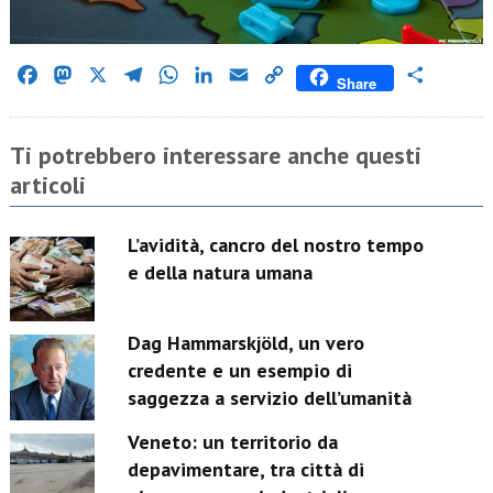
Facebook
Mastodon
X
Telegram
WhatsApp
LinkedIn
Email
Copy
Condividi
Share
Link
Ti potrebbero interessare anche questi
articoli
L’avidità, cancro del nostro tempo
e della natura umana
Dag Hammarskjöld, un vero
credente e un esempio di
saggezza a servizio dell’umanità
Veneto: un territorio da
depavimentare, tra città di