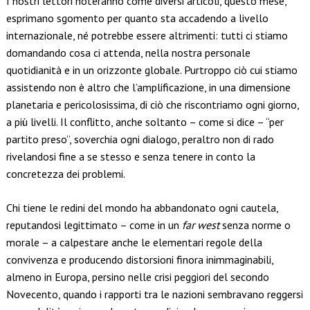
I nostri lettori noteranno come diversi articoli, questo mese,
esprimano sgomento per quanto sta accadendo a livello
internazionale, né potrebbe essere altrimenti: tutti ci stiamo
domandando cosa ci attenda, nella nostra personale
quotidianità e in un orizzonte globale. Purtroppo ciò cui stiamo
assistendo non è altro che l’amplificazione, in una dimensione
planetaria e pericolosissima, di ciò che riscontriamo ogni giorno,
a più livelli. Il conflitto, anche soltanto – come si dice – “per
partito preso”, soverchia ogni dialogo, peraltro non di rado
rivelandosi fine a se stesso e senza tenere in conto la
concretezza dei problemi.
Chi tiene le redini del mondo ha abbandonato ogni cautela,
reputandosi legittimato – come in un
far west
senza norme o
morale – a calpestare anche le elementari regole della
convivenza e producendo distorsioni finora inimmaginabili,
almeno in Europa, persino nelle crisi peggiori del secondo
Novecento, quando i rapporti tra le nazioni sembravano reggersi