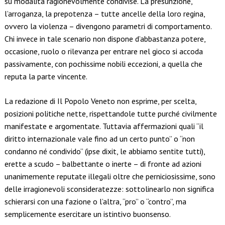
su modalità ragionevolmente condivise. La presunzione,
l’arroganza, la prepotenza – tutte ancelle della loro regina,
ovvero la violenza – divengono parametri di comportamento.
Chi invece in tale scenario non dispone d’abbastanza potere,
occasione, ruolo o rilevanza per entrare nel gioco si accoda
passivamente, con pochissime nobili eccezioni, a quella che
reputa la parte vincente.
La redazione di Il Popolo Veneto non esprime, per scelta,
posizioni politiche nette, rispettandole tutte purché civilmente
manifestate e argomentate. Tuttavia affermazioni quali “il
diritto internazionale vale fino ad un certo punto” o “non
condanno né condivido” (ipse dixit, le abbiamo sentite tutti),
erette a scudo – balbettante o inerte – di fronte ad azioni
unanimemente reputate illegali oltre che perniciosissime, sono
delle irragionevoli sconsideratezze: sottolinearlo non significa
schierarsi con una fazione o l’altra, “pro” o “contro”, ma
semplicemente esercitare un istintivo buonsenso.