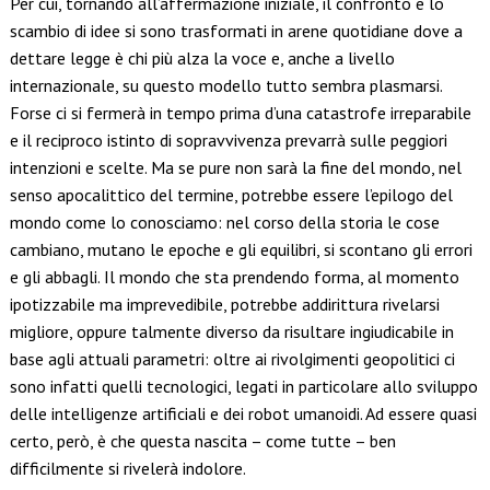
Per cui, tornando all’affermazione iniziale, il confronto e lo
scambio di idee si sono trasformati in arene quotidiane dove a
dettare legge è chi più alza la voce e, anche a livello
internazionale, su questo modello tutto sembra plasmarsi.
Forse ci si fermerà in tempo prima d’una catastrofe irreparabile
e il reciproco istinto di sopravvivenza prevarrà sulle peggiori
intenzioni e scelte. Ma se pure non sarà la fine del mondo, nel
senso apocalittico del termine, potrebbe essere l’epilogo del
mondo come lo conosciamo: nel corso della storia le cose
cambiano, mutano le epoche e gli equilibri, si scontano gli errori
e gli abbagli. Il mondo che sta prendendo forma, al momento
ipotizzabile ma imprevedibile, potrebbe addirittura rivelarsi
migliore, oppure talmente diverso da risultare ingiudicabile in
base agli attuali parametri: oltre ai rivolgimenti geopolitici ci
sono infatti quelli tecnologici, legati in particolare allo sviluppo
delle intelligenze artificiali e dei robot umanoidi. Ad essere quasi
certo, però, è che questa nascita – come tutte – ben
difficilmente si rivelerà indolore.