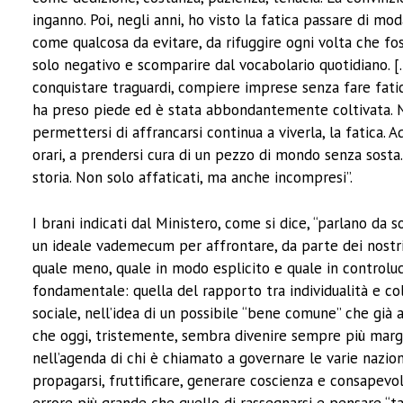
inganno. Poi, negli anni, ho visto la fatica passare di moda
come qualcosa da evitare, da rifuggire ogni volta che foss
solo negativo e scomparire dal vocabolario quotidiano. […]
conquistare traguardi, compiere imprese senza fare fatic
ha preso piede ed è stata abbondantemente coltivata. 
permettersi di affrancarsi continua a viverla, la fatica. Ad 
orari, a prendersi cura di un pezzo di mondo senza sosta
storia. Non solo affaticati, ma anche incompresi”.
I brani indicati dal Ministero, come si dice, “parlano da
un ideale vademecum per affrontare, da parte dei nostri
quale meno, quale in modo esplicito e quale in controlu
fondamentale: quella del rapporto tra individualità e co
sociale, nell’idea di un possibile “bene comune” che già 
che oggi, tristemente, sembra divenire sempre più margin
nell’agenda di chi è chiamato a governare le varie nazion
propagarsi, fruttificare, generare coscienza e consapevole
errore più grande che quello di rassegnarsi e pensare “