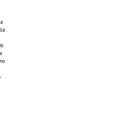
za
lla
do
a
ano
.