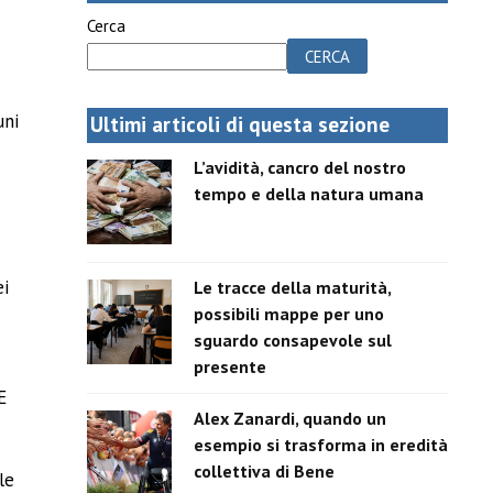
Cerca
CERCA
uni
Ultimi articoli di questa sezione
L’avidità, cancro del nostro
tempo e della natura umana
ei
Le tracce della maturità,
possibili mappe per uno
sguardo consapevole sul
presente
E
Alex Zanardi, quando un
esempio si trasforma in eredità
collettiva di Bene
le