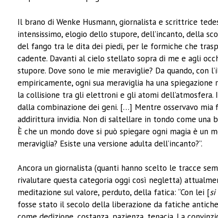
Il brano di Wenke Husmann, giornalista e scrittrice ted
intensissimo, elogio dello stupore, dell’incanto, della s
del fango tra le dita dei piedi, per le formiche che tras
cadente. Davanti al cielo stellato sopra di me e agli occhi
stupore. Dove sono le mie meraviglie? Da quando, con l’i
empiricamente, ogni sua meraviglia ha una spiegazione r
la collisione tra gli elettroni e gli atomi dell’atmosfera.
dalla combinazione dei geni. […] Mentre osservavo mia fi
addirittura invidia. Non di saltellare in tondo come una bi
È che un mondo dove si può spiegare ogni magia è un mo
meraviglia? Esiste una versione adulta dell’incanto?”.
Ancora un giornalista (quanti hanno scelto le tracce sem
rivalutare questa categoria oggi così negletta) attualment
meditazione sul valore, perduto, della fatica: “Con lei [
si
fosse stato il secolo della liberazione da fatiche antiche
come dedizione, costanza, pazienza, tenacia. La convinzi