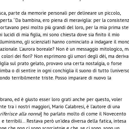
esca, parte da memorie personali per delineare un piccolo,
coperta. “Da bambina, ero piena di meraviglia: per la consisten
portavano pesi molto più grandi del loro, per la mia prima ste
 lucidi di mia figlia, mi sono chiesta dove sia finito il mio
lluminismo, gli scienziati hanno cominciato a indagare il mon
azionale. L’aurora boreale? Non è un messaggio mitologico, m
 I colori dei fiori? Non esprimono gli umori degli dèi, ma deriv
glia sul prato gelato, provavo una certa nostalgia, o forse
mba o di sentire in ogni conchiglia il suono di tutto l’universo
ndo terribilmente triste. Posso imparare di nuovo la
brano, ed è giusto esser loro grati anche per questo, voler
e tra i nostri maggiori, Mario Calabresi, è l’autore di una
 riferisce alla nonna
] ho parlato molto di come il Novecento
 e terribili… Restava però un’idea diversa della fatica, intesa
one che non ci sono scorciatoie e che, se ci sono, sono un