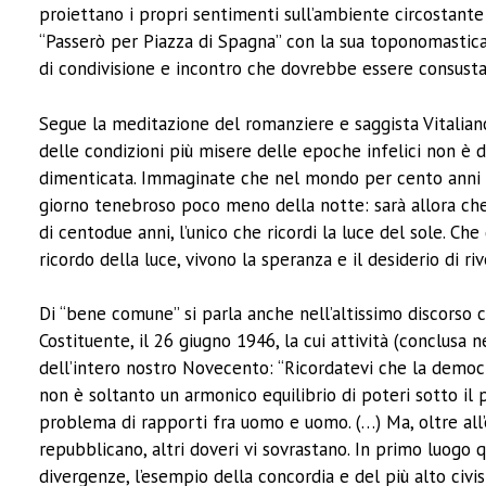
proiettano i propri sentimenti sull’ambiente circostante 
“Passerò per Piazza di Spagna” con la sua toponomastica 
di condivisione e incontro che dovrebbe essere consustan
Segue la meditazione del romanziere e saggista Vitaliano 
delle condizioni più misere delle epoche infelici non è 
dimenticata. Immaginate che nel mondo per cento anni il
giorno tenebroso poco meno della notte: sarà allora che
di centodue anni, l’unico che ricordi la luce del sole. Che 
ricordo della luce, vivono la speranza e il desiderio di r
Di “bene comune” si parla anche nell’altissimo discorso 
Costituente, il 26 giugno 1946, la cui attività (conclus
dell’intero nostro Novecento: “Ricordatevi che la demo
non è soltanto un armonico equilibrio di poteri sotto il
problema di rapporti fra uomo e uomo. (…) Ma, oltre all
repubblicano, altri doveri vi sovrastano. In primo luogo 
divergenze, l’esempio della concordia e del più alto civis