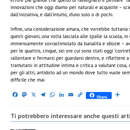
innovazioni che oggi diamo per naturali e acquisite – scie
dall’iniziativa, e dall’intuito, d’uno solo o di pochi.
Infine, una considerazione amara, che vorrebbe tuttavia 
questi giovani, una volta lasciata alle spalle la scuola,
immensamente sovrastimolato da banalità e idiozie – avra
per le quattro, cinque, sei ore cui sono stati oggi “costret
rallentare e fermarsi per guardarsi dentro, e riflettere a
tramutarsi in attitudine intima e critica a valutare cosa,
per gli altri, antidoto ad un mondo dove tutto vuole semb
difficile che mai.
Facebook
Mastodon
X
Telegram
WhatsApp
LinkedIn
Email
Copy
Cond
Share
Link
Ti potrebbero interessare anche questi arti