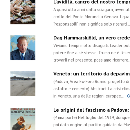
L’avidità, cancro del nostro tem
A quasi otto anni dalla sciagura, avvenu
crollo del Ponte Morandi a Genova. I qual
“responsabili” non significa solo ritenuti…
Dag Hammarskjöld, un vero crede
Viviamo tempi molto disagiati. Leader poli
potere fine a sé stesso. Trump ne è l’ese
trovarli nel presente, possiamo ricorrere
Veneto: un territorio da depavime
(Padova, Area Ex-Foro Boario, progetto di 
asfalto e cemento) Abstract La crisi cli
in Veneto, una delle regioni europee…
C
Le origini del fascismo a Padova:
(Prima parte) Nel luglio del 1919, dunq
poi dato origine al partito guidato da Muss