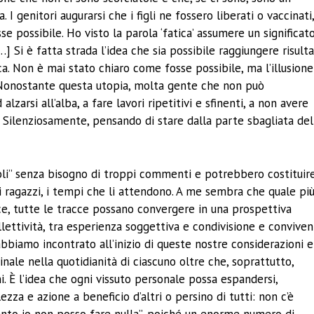
. I genitori augurarsi che i figli ne fossero liberati o vaccinati
e possibile. Ho visto la parola ‘fatica’ assumere un significat
 Si è fatta strada l’idea che sia possibile raggiungere risulta
a. Non è mai stato chiaro come fosse possibile, ma l’illusione
Nonostante questa utopia, molta gente che non può
alzarsi all’alba, a fare lavori ripetitivi e sfinenti, a non avere
. Silenziosamente, pensando di stare dalla parte sbagliata del
 soli” senza bisogno di troppi commenti e potrebbero costituir
 ragazzi, i tempi che li attendono. A me sembra che quale pi
ce, tutte le tracce possano convergere in una prospettiva
llettività, tra esperienza soggettiva e condivisione e convive
abbiamo incontrato all’inizio di queste nostre considerazioni e
ale nella quotidianità di ciascuno oltre che, soprattutto,
i. È l’idea che ogni vissuto personale possa espandersi,
zza e azione a beneficio d’altri o persino di tutti: non c’è
tanto io non posso fare nulla”, poiché un enorme numero di