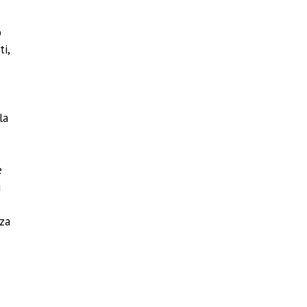
,
o
ti,
la
e
ù
nza