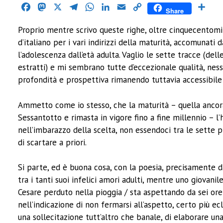
Facebook
Mastodon
X
Telegram
WhatsApp
LinkedIn
Email
Copy
Cond
Share
Link
Proprio mentre scrivo queste righe, oltre cinquecentomi
d’italiano per i vari indirizzi della maturità, accomunati
l’adolescenza dall’età adulta. Vaglio le sette tracce (del
estratti) e mi sembrano tutte d’eccezionale qualità, ness
profondità e prospettiva rimanendo tuttavia accessibile 
Ammetto come io stesso, che la maturità – quella ancora i
Sessantotto e rimasta in vigore fino a fine millennio – l
nell’imbarazzo della scelta, non essendoci tra le sette
di scartare a priori.
Si parte, ed è buona cosa, con la poesia, precisamente 
tra i tanti suoi infelici amori adulti, mentre uno giovani
Cesare perduto nella pioggia / sta aspettando da sei ore
nell’indicazione di non fermarsi all’aspetto, certo più ec
una sollecitazione tutt’altro che banale, di elaborare una 