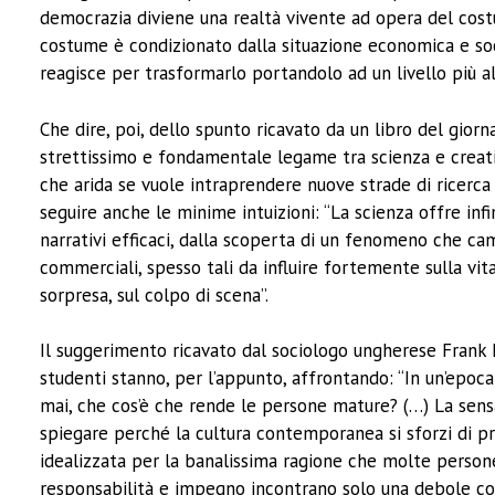
democrazia diviene una realtà vivente ad opera del costu
costume è condizionato dalla situazione economica e so
reagisce per trasformarlo portandolo ad un livello più al
Che dire, poi, dello spunto ricavato da un libro del giorn
strettissimo e fondamentale legame tra scienza e creativi
che arida se vuole intraprendere nuove strade di ricerc
seguire anche le minime intuizioni: “La scienza offre infi
narrativi efficaci, dalla scoperta di un fenomeno che ca
commerciali, spesso tali da influire fortemente sulla vita
sorpresa, sul colpo di scena”.
Il suggerimento ricavato dal sociologo ungherese Frank
studenti stanno, per l’appunto, affrontando: “In un’epoca
mai, che cos’è che rende le persone mature? (…) La sensa
spiegare perché la cultura contemporanea si sforzi di pre
idealizzata per la banalissima ragione che molte persone
responsabilità e impegno incontrano solo una debole co