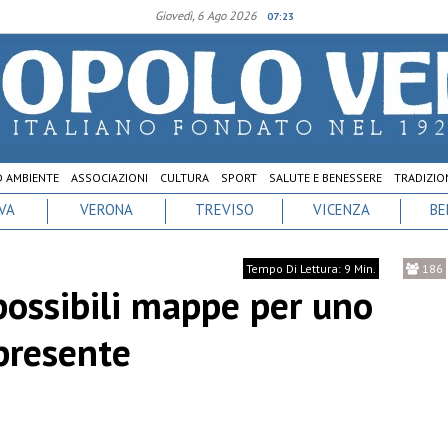
Giovedì, 6 Ago 2026
07:23
D AMBIENTE
ASSOCIAZIONI
CULTURA
SPORT
SALUTE E BENESSERE
TRADIZION
VA
VERONA
TREVISO
VICENZA
BE
Tempo Di Lettura: 9 Min.
186
 possibili mappe per uno
presente