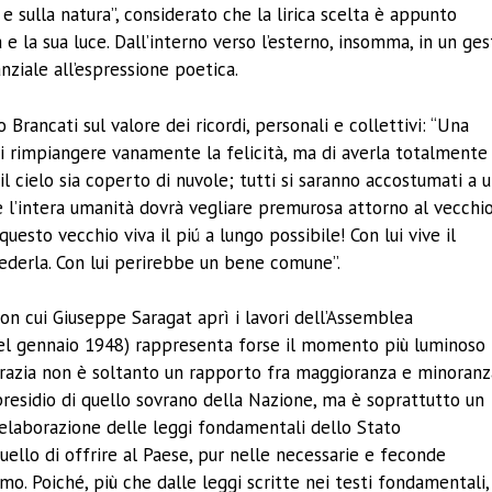
e sulla natura”, considerato che la lirica scelta è appunto
e la sua luce. Dall’interno verso l’esterno, insomma, in un ges
ziale all’espressione poetica.
Brancati sul valore dei ricordi, personali e collettivi: “Una
di rimpiangere vanamente la felicità, ma di averla totalmente
 cielo sia coperto di nuvole; tutti si saranno accostumati a 
 l’intera umanità dovrà vegliare premurosa attorno al vecchi
questo vecchio viva il piú a lungo possibile! Con lui vive il
ivederla. Con lui perirebbe un bene comune”.
con cui Giuseppe Saragat aprì i lavori dell’Assemblea
a nel gennaio 1948) rappresenta forse il momento più luminoso
crazia non è soltanto un rapporto fra maggioranza e minoranz
 presidio di quello sovrano della Nazione, ma è soprattutto un
’elaborazione delle leggi fondamentali dello Stato
quello di offrire al Paese, pur nelle necessarie e feconde
mo. Poiché, più che dalle leggi scritte nei testi fondamentali,