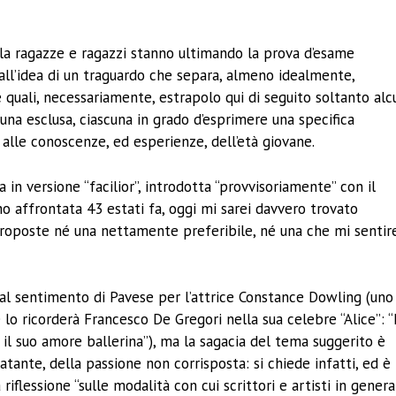
ividi
la ragazze e ragazzi stanno ultimando la prova d’esame
 dall’idea di un traguardo che separa, almeno idealmente,
le quali, necessariamente, estrapolo qui di seguito soltanto alc
una esclusa, ciascuna in grado d’esprimere una specifica
alle conoscenze, ed esperienze, dell’età giovane.
n versione “facilior”, introdotta “provvisoriamente” con il
’ho affrontata 43 estati fa, oggi mi sarei davvero trovato
 proposte né una nettamente preferibile, né una che mi sentir
dal sentimento di Pavese per l’attrice Constance Dowling (uno
le lo ricorderà Francesco De Gregori nella sua celebre “Alice”: “
 il suo amore ballerina”), ma la sagacia del tema suggerito è
latante, della passione non corrisposta: si chiede infatti, ed è
riflessione “sulle modalità con cui scrittori e artisti in genera