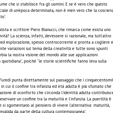
me che si stabilisce fra gli uomini. E se è vero che questo
ciale di un’epoca determinata, non è men vero che la coscien
to”.
alista e scrittore Piero Bianucci, che rimarca come esista uno
tà? La scienza, infatti, dev’essere sì razionale, ma tutt’altro
a ed esplorazione, spesso controcorrente e pronta a cogliere 
nite variazioni sul tema della creatività e tutte sono spunti
mbia la nostra visione del mondo alle sue applicazioni
 quotidiana”, poiché “le storie scientifiche fanno leva sulla
 Furedi punta direttamente sul passaggio che i cinquecentomi
 in cui il confine tra infanzia ed età adulta è più sfumato che
zione di sconforto che circonda l’identità adulta contribuisc
servare un confine tra la maturità e l’infanzia. La puerilità è
 si sgomentano al pensiero di vivere l’alternativa: maturità,
nvalida da parte della cultura contemporanea”.