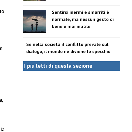
to
Sentirsi inermi e smarriti è
normale, ma nessun gesto di
bene è mai inutile
Se nella società il conflitto prevale sul
un
dialogo, il mondo ne diviene lo specchio
o
I più letti di questa sezione
a,
 la