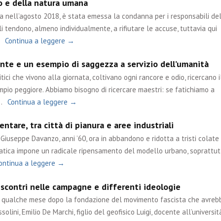
po e della natura umana
ta nell’agosto 2018, è stata emessa la condanna per i responsabili de
i tendono, almeno individualmente, a rifiutare le accuse, tuttavia qui
Continua a leggere →
nte e un esempio di saggezza a servizio dell’umanità
tici che vivono alla giornata, coltivano ogni rancore e odio, ricercano i
mpio peggiore. Abbiamo bisogno di ricercare maestri: se fatichiamo a
…
Continua a leggere →
ntare, tra città di pianura e aree industriali
Giuseppe Davanzo, anni ’60, ora in abbandono e ridotta a tristi colate 
matica impone un radicale ripensamento del modello urbano, soprattut
ontinua a leggere →
 scontri nelle campagne e differenti ideologie
ue qualche mese dopo la fondazione del movimento fascista che avreb
olini, Emilio De Marchi, figlio del geofisico Luigi, docente all’università