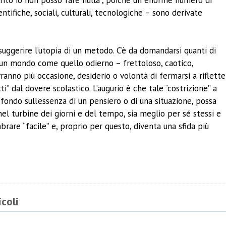
ntifiche, sociali, culturali, tecnologiche – sono derivate
suggerire l’utopia di un metodo. C’è da domandarsi quanti di
 in un mondo come quello odierno – frettoloso, caotico,
nno più occasione, desiderio o volontà di fermarsi a riflette
ti” dal dovere scolastico. L’augurio è che tale “costrizione” a
 fondo sull’essenza di un pensiero o di una situazione, possa
 nel turbine dei giorni e del tempo, sia meglio per sé stessi e
rare “facile” e, proprio per questo, diventa una sfida più
ividi
coli