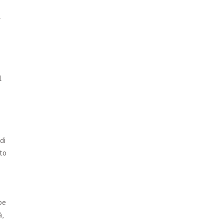
l
l
di
to
be
,