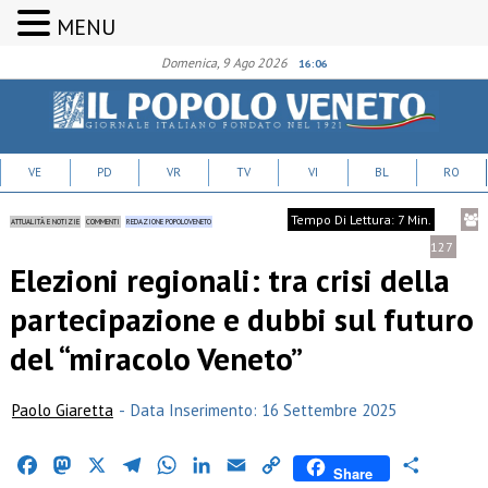
MENU
Domenica, 9 Ago 2026
16:06
VE
PD
VR
TV
VI
BL
RO
Tempo Di Lettura: 7 Min.
ATTUALITÀ E NOTIZIE
COMMENTI
REDAZIONE POPOLOVENETO
127
Elezioni regionali: tra crisi della
partecipazione e dubbi sul futuro
del “miracolo Veneto”
Paolo Giaretta
-
Data Inserimento: 16 Settembre 2025
Facebook
Mastodon
X
Telegram
WhatsApp
LinkedIn
Email
Copy
Condividi
Share