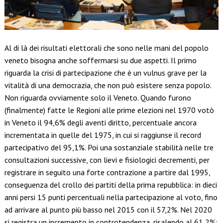
Al di là dei risultati elettorali che sono nelle mani del popolo
veneto bisogna anche soffermarsi su due aspetti. Il primo
riguarda la crisi di partecipazione che è un vulnus grave per la
vitalità di una democrazia, che non può esistere senza popolo.
Non riguarda ovviamente solo il Veneto. Quando furono
(finalmente) fatte le Regioni alle prime elezioni nel 1970 votò
in Veneto il 94,6% degli aventi diritto, percentuale ancora
incrementata in quelle del 1975, in cui si raggiunse il record
partecipativo del 95,1%. Poi una sostanziale stabilità nelle tre
consultazioni successive, con lievi e fisiologici decrementi, per
registrare in seguito una forte contrazione a partire dal 1995,
conseguenza del crollo dei partiti della prima repubblica: in dieci
anni persi 15 punti percentuali nella partecipazione al voto, fino
ad arrivare al punto più basso nel 2015 con il 57,2%. Nel 2020
si registra un incremento in controtendenza, risalendo al 61,2%: