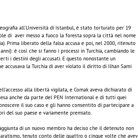
ividi
ografia all’Università di Istanbul, è stato torturato per 19
vole di aver messo a fuoco la foresta sopra la città nel nome
ia). Prima liberato della falsa accusa e poi, nel 2000, ritenuto
nni): è così che si fanno i processi in Turchia, cambiando le
rti i destini degli accusati. E questo nonostante un
 accusava la Turchia di aver violato il diritto di Ilhan Sami
ell’accesso alla libertà vigilata, e Comak aveva dichiarato di
ttesa anche da parte del PEN International e di tutti quei
onoscere il suo caso e gli hanno consentito di partecipare a
uori del suo paese e variamente premiato.
n l’aggiunta di un nuovo membro ha deciso che il detenuto non
aratismo, tenuto conto delle quattro o cinque volte che avev