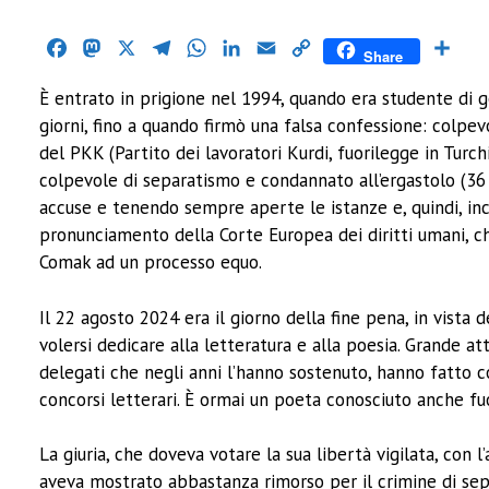
Facebook
Mastodon
X
Telegram
WhatsApp
LinkedIn
Email
Copy
Cond
Share
Link
È entrato in prigione nel 1994, quando era studente di ge
giorni, fino a quando firmò una falsa confessione: colpe
del PKK (Partito dei lavoratori Kurdi, fuorilegge in Turch
colpevole di separatismo e condannato all’ergastolo (36 a
accuse e tenendo sempre aperte le istanze e, quindi, ince
pronunciamento della Corte Europea dei diritti umani, che
Comak ad un processo equo.
Il 22 agosto 2024 era il giorno della fine pena, in vista d
volersi dedicare alla letteratura e alla poesia. Grande a
delegati che negli anni l’hanno sostenuto, hanno fatto c
concorsi letterari. È ormai un poeta conosciuto anche f
La giuria, che doveva votare la sua libertà vigilata, co
aveva mostrato abbastanza rimorso per il crimine di sep