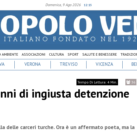
Domenica, 9 Ago 2026
12:15
D AMBIENTE
ASSOCIAZIONI
CULTURA
SPORT
SALUTE E BENESSERE
TRADIZION
VA
VERONA
TREVISO
VICENZA
BE
Tempo Di Lettura: 4 Min.
36
nni di ingiusta detenzione
a delle carceri turche. Ora è un affermato poeta, ma la