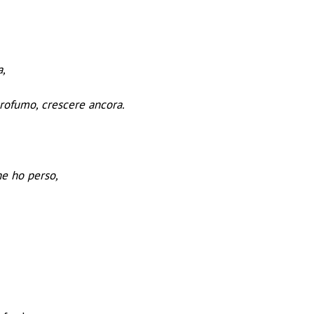
a,
 profumo, crescere ancora.
e ho perso,