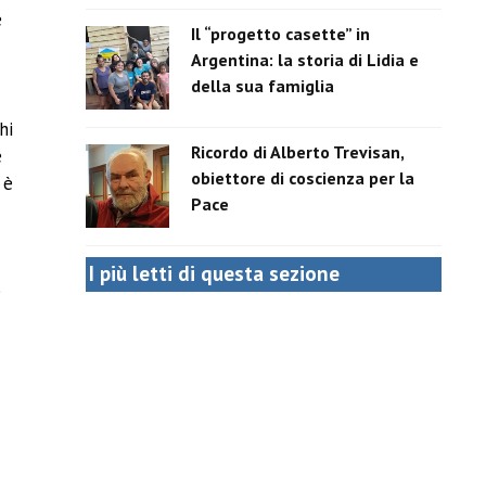
e
Il “progetto casette” in
Argentina: la storia di Lidia e
della sua famiglia
hi
Ricordo di Alberto Trevisan,
e
obiettore di coscienza per la
 è
Pace
I più letti di questa sezione
e