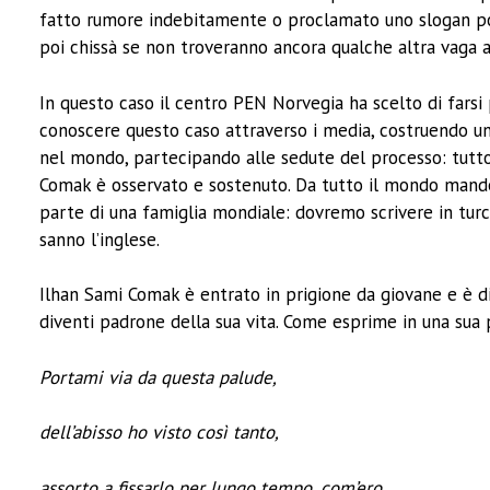
fatto rumore indebitamente o proclamato uno slogan poli
poi chissà se non troveranno ancora qualche altra vaga a
In questo caso il centro PEN Norvegia ha scelto di farsi 
conoscere questo caso attraverso i media, costruendo un
nel mondo, partecipando alle sedute del processo: tutto
Comak è osservato e sostenuto. Da tutto il mondo mander
parte di una famiglia mondiale: dovremo scrivere in tur
sanno l’inglese.
Ilhan Sami Comak è entrato in prigione da giovane e è di
diventi padrone della sua vita. Come esprime in una sua 
Portami via da questa palude,
dell’abisso ho visto così tanto,
assorto a fissarlo per lungo tempo, com’ero.