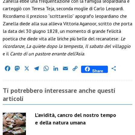
Zanella ebbe una frequentazione con la famiglia leopardiana e
carteggiò con Teresa Teja, seconda moglie di Carlo Leopardi.
Ricordiamo il prezioso “scrittarello” apografo leopardiano che
Zanella diede alla sua allieva Vittoria Aganoor, scritto che porta
la data del 30 giugno 1828, un momento di grande felicità
poetica che diede vita alle liriche più belle del recanatese:
Le
ricordanze
,
La quiete dopo la tempesta
,
Il sabato del villaggio
e il
Canto di un pastore errante dell’Asia
.
Facebook
Mastodon
X
Telegram
WhatsApp
LinkedIn
Email
Copy
Condividi
Share
Link
Ti potrebbero interessare anche questi
articoli
L’avidità, cancro del nostro tempo
e della natura umana