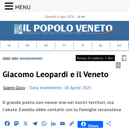
MENU
Giovedì, 6 Ago 2026
23:30
VE
PD
VR
TV
VI
BL
RO
Tempo Di Lettura: 2 Min.
CULTURA
STORIA
REDAZIONE POPOLOVENETO
71
Giacomo Leopardi e il Veneto
Gianni Giolo
-
Data Inserimento: 18 Aprile 2025
Il grande poeta non venne mai nei nostri territori, ma
l’abate Zanella ebbe contatti con la famiglia recanatese
Facebook
Mastodon
X
Telegram
WhatsApp
LinkedIn
Email
Copy
Condividi
Share