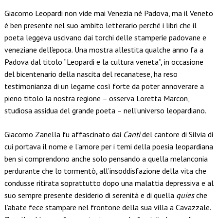
Link
Giacomo Leopardi non vide mai Venezia né Padova, ma il Veneto
è ben presente nel suo ambito letterario perché i libri che il
poeta leggeva uscivano dai torchi delle stamperie padovane e
veneziane dell’epoca. Una mostra allestita qualche anno fa a
Padova dal titolo “Leopardi e la cultura veneta”, in occasione
del bicentenario della nascita del recanatese, ha reso
testimonianza di un legame così forte da poter annoverare a
pieno titolo la nostra regione – osserva Loretta Marcon,
studiosa assidua del grande poeta – nell’universo leopardiano.
Giacomo Zanella fu affascinato dai
Canti
del cantore di Silvia di
cui portava il nome e l’amore per i temi della poesia leopardiana
ben si comprendono anche solo pensando a quella melanconia
perdurante che lo tormentò, all’insoddisfazione della vita che
condusse ritirata soprattutto dopo una malattia depressiva e al
suo sempre presente desiderio di serenità e di quella
quies
che
l’abate fece stampare nel frontone della sua villa a Cavazzale.