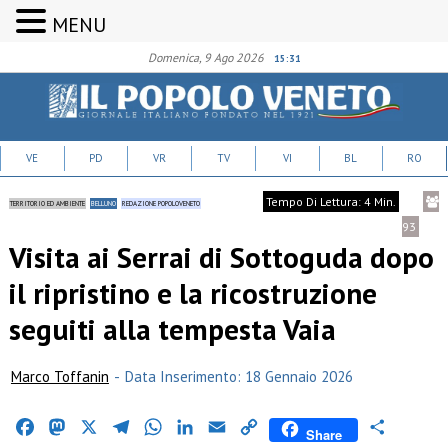
MENU
Domenica, 9 Ago 2026
15:31
VE
PD
VR
TV
VI
BL
RO
Tempo Di Lettura: 4 Min.
TERRITORIO ED AMBIENTE
BELLUNO
REDAZIONE POPOLOVENETO
93
Visita ai Serrai di Sottoguda dopo
il ripristino e la ricostruzione
seguiti alla tempesta Vaia
Marco Toffanin
-
Data Inserimento: 18 Gennaio 2026
Facebook
Mastodon
X
Telegram
WhatsApp
LinkedIn
Email
Copy
Condividi
Share