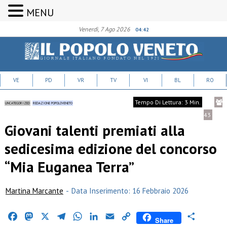
MENU
Venerdì, 7 Ago 2026
04:42
VE
PD
VR
TV
VI
BL
RO
Tempo Di Lettura: 3 Min.
UNCATEGORIZED
REDAZIONE POPOLOVENETO
43
Giovani talenti premiati alla
sedicesima edizione del concorso
“Mia Euganea Terra”
Martina Marcante
-
Data Inserimento: 16 Febbraio 2026
Facebook
Mastodon
X
Telegram
WhatsApp
LinkedIn
Email
Copy
Condividi
Share