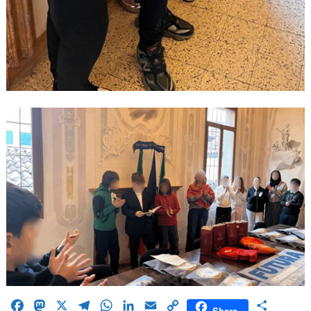
Facebook
Mastodon
X
Telegram
WhatsApp
LinkedIn
Email
Copy
Condividi
Share