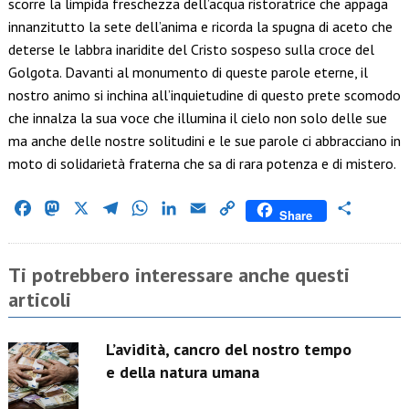
scorre la limpida freschezza dell’acqua ristoratrice che appaga
innanzitutto la sete dell’anima e ricorda la spugna di aceto che
deterse le labbra inaridite del Cristo sospeso sulla croce del
Golgota. Davanti al monumento di queste parole eterne, il
nostro animo si inchina all’inquietudine di questo prete scomodo
che innalza la sua voce che illumina il cielo non solo delle sue
ma anche delle nostre solitudini e le sue parole ci abbracciano in
moto di solidarietà fraterna che sa di rara potenza e di mistero.
Facebook
Mastodon
X
Telegram
WhatsApp
LinkedIn
Email
Copy
Condividi
Share
Link
Ti potrebbero interessare anche questi
articoli
L’avidità, cancro del nostro tempo
e della natura umana