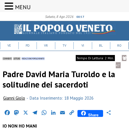
MENU
Sabato, 8 Ago 2026
00:57
VE
PD
VR
TV
VI
BL
RO
Tempo Di Lettura: 2 Min.
COMMENTI
LETTURE
REDAZIONE POPOLOVENETO
47
Padre David Maria Turoldo e la
solitudine dei sacerdoti
Gianni Giolo
-
Data Inserimento: 18 Maggio 2026
Facebook
Mastodon
X
Telegram
WhatsApp
LinkedIn
Email
Copy
Condividi
Share
Link
IO NON HO MANI