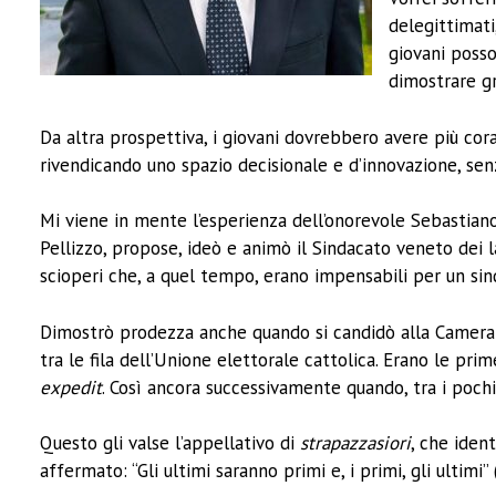
delegittimati
giovani posso
dimostrare gr
Da altra prospettiva, i giovani dovrebbero avere più co
rivendicando uno spazio decisionale e d’innovazione, senz
Mi viene in mente l’esperienza dell’onorevole Sebastian
Pellizzo, propose, ideò e animò il Sindacato veneto dei l
scioperi che, a quel tempo, erano impensabili per un sin
Dimostrò prodezza anche quando si candidò alla Camera d
tra le fila dell’Unione elettorale cattolica. Erano le pri
expedit
. Così ancora successivamente quando, tra i pochi, 
Questo gli valse l’appellativo di
strapazzasiori
, che iden
affermato: “Gli ultimi saranno primi e, i primi, gli ultimi” 