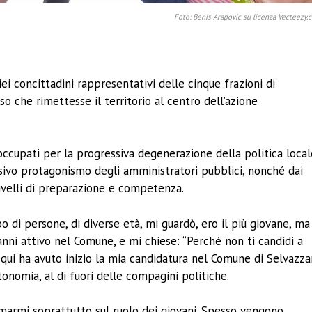
Foto: Benis Arapovic su licenza Vecteezy.
ividi
ei concittadini rappresentativi delle cinque frazioni di
o che rimettesse il territorio al centro dell’azione
cupati per la progressiva degenerazione della politica local
sivo protagonismo degli amministratori pubblici, nonché dai
livelli di preparazione e competenza.
 di persone, di diverse età, mi guardò, ero il più giovane, ma
anni attivo nel Comune, e mi chiese: “Perché non ti candidi a
 qui ha avuto inizio la mia candidatura nel Comune di Selvazz
tonomia, al di fuori delle compagini politiche.
marmi soprattutto sul ruolo dei giovani. Spesso vengono