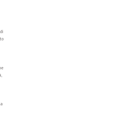
di
to
be
,
 a