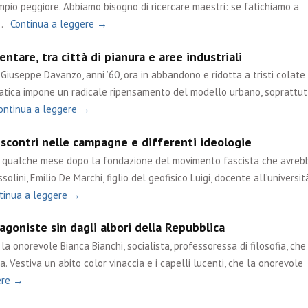
mpio peggiore. Abbiamo bisogno di ricercare maestri: se fatichiamo a
…
Continua a leggere →
ntare, tra città di pianura e aree industriali
Giuseppe Davanzo, anni ’60, ora in abbandono e ridotta a tristi colate 
matica impone un radicale ripensamento del modello urbano, soprattut
ontinua a leggere →
 scontri nelle campagne e differenti ideologie
ue qualche mese dopo la fondazione del movimento fascista che avreb
olini, Emilio De Marchi, figlio del geofisico Luigi, docente all’università
tinua a leggere →
goniste sin dagli albori della Repubblica
a onorevole Bianca Bianchi, socialista, professoressa di filosofia, che
. Vestiva un abito color vinaccia e i capelli lucenti, che la onorevole
ere →