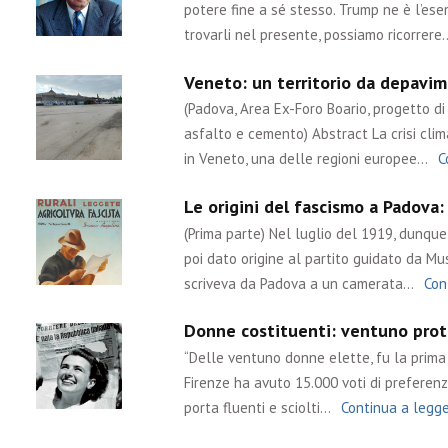
potere fine a sé stesso. Trump ne è l’ese
trovarli nel presente, possiamo ricorrere
Veneto: un territorio da depavime
(Padova, Area Ex-Foro Boario, progetto di 
asfalto e cemento) Abstract La crisi cli
in Veneto, una delle regioni europee…
C
Le origini del fascismo a Padova:
(Prima parte) Nel luglio del 1919, dunq
poi dato origine al partito guidato da Muss
scriveva da Padova a un camerata…
Con
Donne costituenti: ventuno prota
“Delle ventuno donne elette, fu la prima l
Firenze ha avuto 15.000 voti di preferenza
porta fluenti e sciolti…
Continua a legg