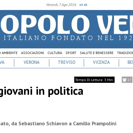
Venerdì, 7 Ago 2026
19:43
D AMBIENTE
ASSOCIAZIONI
CULTURA
SPORT
SALUTE E BENESSERE
TRADIZION
VA
VERONA
TREVISO
VICENZA
BE
Tempo Di Lettura: 3 Min.
17
iovani in politica
sato, da Sebastiano Schiavon a Camillo Prampolini