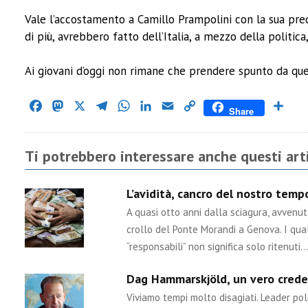
Vale l’accostamento a Camillo Prampolini con la sua pred
di più, avrebbero fatto dell’Italia, a mezzo della politica,
Ai giovani d’oggi non rimane che prendere spunto da que
Facebook
Mastodon
X
Telegram
WhatsApp
LinkedIn
Email
Copy
Cond
Share
Link
Ti potrebbero interessare anche questi arti
L’avidità, cancro del nostro tem
A quasi otto anni dalla sciagura, avvenu
crollo del Ponte Morandi a Genova. I qual
“responsabili” non significa solo ritenuti…
Dag Hammarskjöld, un vero crede
Viviamo tempi molto disagiati. Leader poli