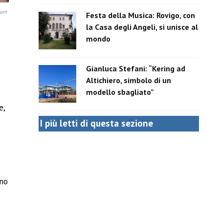
com
Festa della Musica: Rovigo, con
la Casa degli Angeli, si unisce al
mondo
Gianluca Stefani: “Kering ad
Altichiero, simbolo di un
modello sbagliato”
e,
I più letti di questa sezione
ano