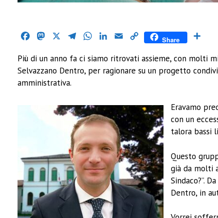
Facebook
Mastodon
X
Telegram
WhatsApp
LinkedIn
Email
Copy
Cond
Share
Link
Più di un anno fa ci siamo ritrovati assieme, con molti mi
Selvazzano Dentro, per ragionare su un progetto condivis
amministrativa.
Eravamo preoc
con un ecces
talora bassi 
Questo gruppo
già da molti 
Sindaco?”. Da
Dentro, in au
Vorrei soffer