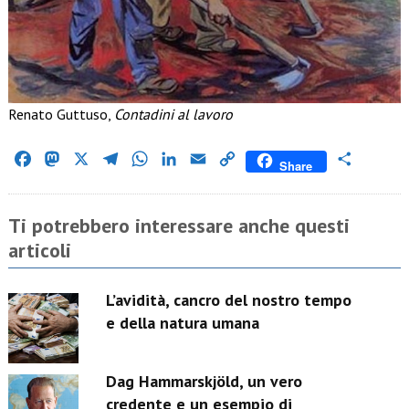
Renato Guttuso,
Contadini al lavoro
Facebook
Mastodon
X
Telegram
WhatsApp
LinkedIn
Email
Copy
Condividi
Share
Link
Ti potrebbero interessare anche questi
articoli
L’avidità, cancro del nostro tempo
e della natura umana
Dag Hammarskjöld, un vero
credente e un esempio di