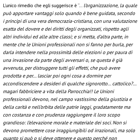
L’unico rimedio che egli suggerisce è “…
l’organizzazione, la quale
può apportare vantaggi solo quando è bene guidata, secondo
i principi di una vera democrazia-cristiana, con una valutazione
esatta del dovere e dei diritti degli organizzati, rispetto agli
altri individui ed alle altre classi; e si metta, d’altra parte, in
mente che le Unioni professionali non si fanno per burla, per
darla intendere nella prossimità delle elezioni o per paura di
una invasione da parte degli avversari o, se questa è già
avvenuta, per distruggere tutti gli effetti, che può avere
prodotta e per… lasciar poi ogni cosa a dormire per
accondiscendere a desideri di qualche signorotto… cattolico?…
magari fabbriciere a vita della Parrocchia!! Le Unioni
professionali devono, nel campo vastissimo della giustizia e
della carità e nell’orbita delle patrie leggi, gradatamente ma
con costanza e con prudenza raggiungere il loro scopo
grandioso: l’elevazione morale e materiale dei soci. Non si
devono promettere cose irraggiungibili od irrazionali, ma solo
quanto si può o si deve ottenere e questo perché non