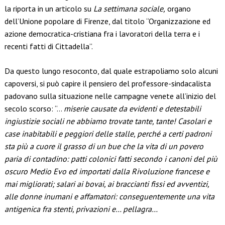
la riporta in un articolo su
La settimana sociale,
organo
dell’Unione popolare di Firenze, dal titolo “Organizzazione ed
azione democratica-cristiana fra i lavoratori della terra e i
recenti fatti di Cittadella”.
Da questo lungo resoconto, dal quale estrapoliamo solo alcuni
capoversi, si può capire il pensiero del professore-sindacalista
padovano sulla situazione nelle campagne venete all’inizio del
secolo scorso: “…
miserie causate da evidenti e detestabili
ingiustizie sociali ne abbiamo trovate tante, tante! Casolari e
case inabitabili e peggiori delle stalle, perché a certi padroni
sta più a cuore il grasso di un bue che la vita di un povero
paria di contadino: patti colonici fatti secondo i canoni del più
oscuro Medio Evo ed importati dalla Rivoluzione francese e
mai migliorati; salari ai bovai, ai braccianti fissi ed avventizi,
alle donne inumani e affamatori: conseguentemente una vita
antigenica fra stenti, privazioni e… pellagra…