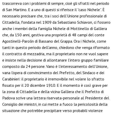
trascorreva con i problemi di sempre, cioè gli sfratti nel periodo
di San Martino. E a uno di questi si riferisce il “caso Nichele”. È
necessario precisare che, tra i soci dell’Unione professionale di
Cittadella, fondata nel 1909 da Sebastiano Schiavon, ci fossero
anche i membri della famiglia Nichele di Mottinello di Galliera
che, da 150 anni, gestiva una proprietà di 48 campi del conte
Agostinelli-Parolin di Bassano del Grappa. Ora i Nichele, come
tanti in questo periodo dell’anno, chiedono che venga riformato
il contratto di mezzadria, ma il proprietario non ne vuol sapere
e insiste nella decisione di allontanare l’intero gruppo familiare
composto da 24 persone. Vano è l’interessamento dell’Unione,
vana l’opera di convincimento del Prefetto, del Sindaco e dei
Carabinieri: il proprietario è irremovibile nel volere lo sfratto
fissato per il 20 dicembre 1910. E il momento è così grave per
la zona di Cittadella e della vicina Galliera che il Prefetto di
Padova scrive una lettera riservata-personale al Presidente del
Consiglio dei ministri, in cui mette a fuoco la pericolosità della
situazione che potrebbe precipitare verso probabili violenze