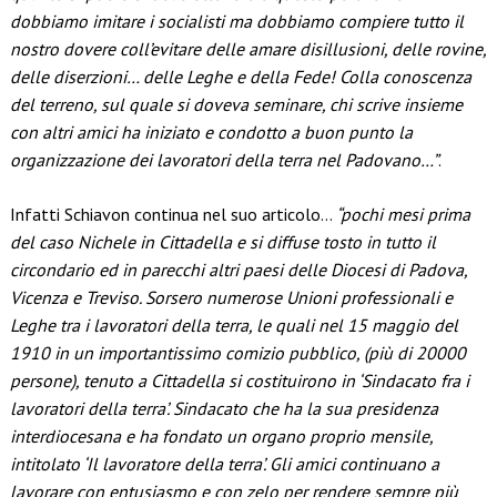
dobbiamo imitare i socialisti ma dobbiamo compiere tutto il
nostro dovere coll’evitare delle amare disillusioni, delle rovine,
delle diserzioni… delle Leghe e della Fede! Colla conoscenza
del terreno, sul quale si doveva seminare, chi scrive insieme
con altri amici ha iniziato e condotto a buon punto la
organizzazione dei lavoratori della terra nel Padovano…”
.
Infatti Schiavon continua nel suo articolo…
“pochi mesi prima
del caso Nichele in Cittadella e si diffuse tosto in tutto il
circondario ed in parecchi altri paesi delle Diocesi di Padova,
Vicenza e Treviso. Sorsero numerose Unioni professionali e
Leghe tra i lavoratori della terra, le quali nel 15 maggio del
1910 in un importantissimo comizio pubblico, (più di 20000
persone), tenuto a Cittadella si costituirono in ‘Sindacato fra i
lavoratori della terra’. Sindacato che ha la sua presidenza
interdiocesana e ha fondato un organo proprio mensile,
intitolato ‘Il lavoratore della terra’. Gli amici continuano a
lavorare con entusiasmo e con zelo per rendere sempre più