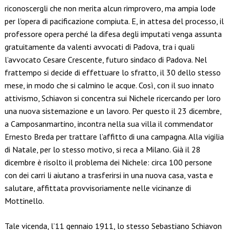
riconoscergli che non merita alcun rimprovero, ma ampia lode
per l’opera di pacificazione compiuta. E, in attesa del processo, il
professore opera perché la difesa degli imputati venga assunta
gratuitamente da valenti avvocati di Padova, tra i quali
l’avvocato Cesare Crescente, futuro sindaco di Padova. Nel
frattempo si decide di effettuare lo sfratto, il 30 dello stesso
mese, in modo che si calmino le acque. Così, con il suo innato
attivismo, Schiavon si concentra sui Nichele ricercando per loro
una nuova sistemazione e un lavoro. Per questo il 23 dicembre,
a Camposanmartino, incontra nella sua villa il commendator
Ernesto Breda per trattare l’affitto di una campagna. Alla vigilia
di Natale, per lo stesso motivo, si reca a Milano. Già il 28
dicembre è risolto il problema dei Nichele: circa 100 persone
con dei carri li aiutano a trasferirsi in una nuova casa, vasta e
salutare, affittata provvisoriamente nelle vicinanze di
Mottinello.
Tale vicenda, l’11 gennaio 1911, lo stesso Sebastiano Schiavon