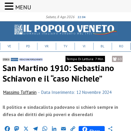
MENU
Sabato, 8 Ago 2026
22:04
VE
PD
VR
TV
VI
BL
RO
Tempo Di Lettura: 7 Min.
60
STORIA
PADOVA
REDAZIONE POPOLOVENETO
San Martino 1910: Sebastiano
Schiavon e il “caso Nichele”
Massimo Toffanin
-
Data Inserimento: 12 Novembre 2024
Il politico e sindacalista padovano si schierò sempre in
difesa dei diritti dei più poveri e diseredati
Facebook
Mastodon
X
Telegram
WhatsApp
LinkedIn
Email
Copy
Condividi
Share