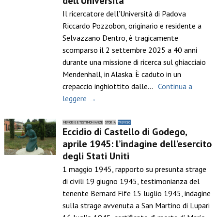
dell’Università
Il ricercatore dell’Università di Padova
Riccardo Pozzobon, originario e residente a
Selvazzano Dentro, è tragicamente
scomparso il 2 settembre 2025 a 40 anni
durante una missione di ricerca sul ghiacciaio
Mendenhall, in Alaska. È caduto in un
crepaccio inghiottito dalle…
Continua a
leggere →
MEMORIE E TESTIMONIANZE
STORIA
TREVISO
Eccidio di Castello di Godego,
aprile 1945: l’indagine dell’esercito
degli Stati Uniti
1 maggio 1945, rapporto su presunta strage
di civili 19 giugno 1945, testimonianza del
tenente Bernard Fife 15 luglio 1945, indagine
sulla strage avvenuta a San Martino di Lupari