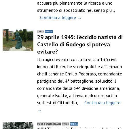
attuare più pienamente la ricerca e uno
strumento di apostolato nel senso più…
Continua a leggere →
STORIA
TREVISO
29 aprile 1945: l’eccidio nazista di
Castello di Godego si poteva
evitare?
Il tragico evento costò la vita a 136 civili
innocenti Ricerche storiografiche affermano
che il tenente Emilio Pegoraro, comandante
partigiano del 4° battaglione, sollecitò il
comandante della 34° divisione americana,
generale Boiltè, ad inviare alcuni reparti a
sud-est di Cittadella,…
Continua a leggere
→
MEMORIE E TESTIMONIANZE
STORIA
VENEZIA