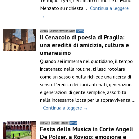
16 luglio 1945, certificato di morte di Mario
Menzato su richiesta…
Continua a leggere
→
CULTURA
MEMORIE E TESTIMONIANZE
PADOVA
Il Cenacolo di poesia di Praglia:
una eredità di amicizia, cultura e
umanesimo
Quando sei immersa nel quotidiano, il tempo
incatenato nella routine, ti lasci rotolare
come un sasso e nulla richiede una ricerca di
senso. L’eredità dei tuoi antenati, generazioni
e generazioni di gente semplice, assorbita
nella incessante lotta per la sopravvivenza,…
Continua a leggere →
CRONACHE
CULTURA
MUSICA
ROVIGO
Festa della Musica in Corte Angeli
De Polzer, a Rovigo: emozione e