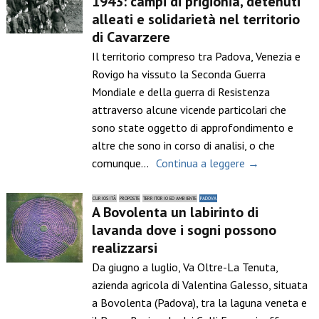
1943: campi di prigionia, detenuti
alleati e solidarietà nel territorio
di Cavarzere
Il territorio compreso tra Padova, Venezia e
Rovigo ha vissuto la Seconda Guerra
Mondiale e della guerra di Resistenza
attraverso alcune vicende particolari che
sono state oggetto di approfondimento e
altre che sono in corso di analisi, o che
comunque…
Continua a leggere →
CURIOSITÀ
PROPOSTE
TERRITORIO ED AMBIENTE
PADOVA
A Bovolenta un labirinto di
lavanda dove i sogni possono
realizzarsi
Da giugno a luglio, Va Oltre-La Tenuta,
azienda agricola di Valentina Galesso, situata
a Bovolenta (Padova), tra la laguna veneta e