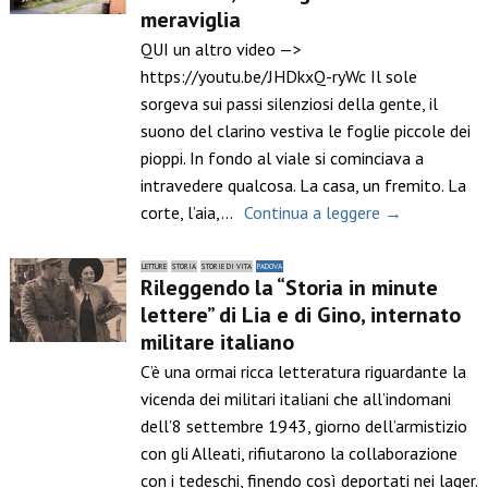
meraviglia
QUI un altro video —>
https://youtu.be/JHDkxQ-ryWc Il sole
sorgeva sui passi silenziosi della gente, il
suono del clarino vestiva le foglie piccole dei
pioppi. In fondo al viale si cominciava a
intravedere qualcosa. La casa, un fremito. La
corte, l’aia,…
Continua a leggere →
LETTURE
STORIA
STORIE DI VITA
PADOVA
Rileggendo la “Storia in minute
lettere” di Lia e di Gino, internato
militare italiano
C’è una ormai ricca letteratura riguardante la
vicenda dei militari italiani che all’indomani
dell’8 settembre 1943, giorno dell’armistizio
con gli Alleati, rifiutarono la collaborazione
con i tedeschi, finendo così deportati nei lager.