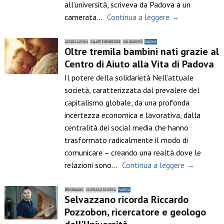
all’università, scriveva da Padova a un
camerata…
Continua a leggere →
ASSOCIAZIONI
SALUTE E BENESSERE
SOLIDARIETÀ
PADOVA
Oltre tremila bambini nati grazie al
Centro di Aiuto alla Vita di Padova
Il potere della solidarietà Nell’attuale
società, caratterizzata dal prevalere del
capitalismo globale, da una profonda
incertezza economica e lavorativa, dalla
centralità dei social media che hanno
trasformato radicalmente il modo di
comunicare – creando una realtà dove le
relazioni sono…
Continua a leggere →
PERSONAGGI
SCIENZA E RICERCA
PADOVA
Selvazzano ricorda Riccardo
Pozzobon, ricercatore e geologo