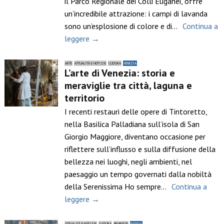
il Parco Regionale dei Colli Euganei, offre
un’incredibile attrazione: i campi di lavanda
sono un’esplosione di colore e di…
Continua a
leggere →
ARTE
ATTUALITÀ E NOTIZIE
CULTURA
VENEZIA
L’arte di Venezia: storia e
meraviglie tra città, laguna e
territorio
I recenti restauri delle opere di Tintoretto,
nella Basilica Palladiana sull’isola di San
Giorgio Maggiore, diventano occasione per
riflettere sull’influsso e sulla diffusione della
bellezza nei luoghi, negli ambienti, nel
paesaggio un tempo governati dalla nobiltà
della Serenissima Ho sempre…
Continua a
leggere →
ATTUALITÀ E NOTIZIE
CULTURA
PROPOSTE
PADOVA