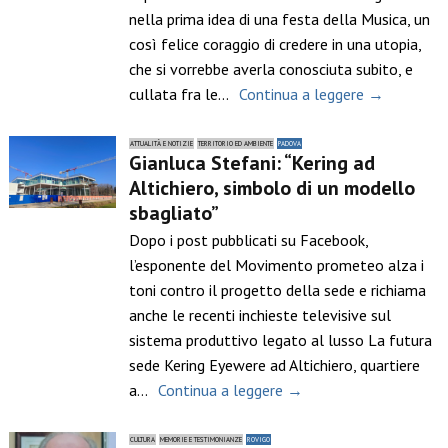
nella prima idea di una festa della Musica, un
così felice coraggio di credere in una utopia,
che si vorrebbe averla conosciuta subito, e
cullata fra le…
Continua a leggere →
ATTUALITÀ E NOTIZIE
TERRITORIO ED AMBIENTE
PADOVA
Gianluca Stefani: “Kering ad
Altichiero, simbolo di un modello
sbagliato”
Dopo i post pubblicati su Facebook,
l’esponente del Movimento prometeo alza i
toni contro il progetto della sede e richiama
anche le recenti inchieste televisive sul
sistema produttivo legato al lusso La futura
sede Kering Eyewere ad Altichiero, quartiere
a…
Continua a leggere →
CULTURA
MEMORIE E TESTIMONIANZE
ROVIGO