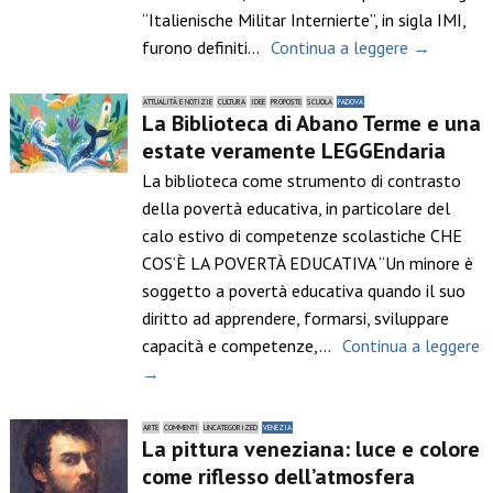
“Italienische Militar Internierte”, in sigla IMI,
furono definiti…
Continua a leggere →
ATTUALITÀ E NOTIZIE
CULTURA
IDEE
PROPOSTE
SCUOLA
PADOVA
La Biblioteca di Abano Terme e una
estate veramente LEGGEndaria
La biblioteca come strumento di contrasto
della povertà educativa, in particolare del
calo estivo di competenze scolastiche CHE
COS’È LA POVERTÀ EDUCATIVA “Un minore è
soggetto a povertà educativa quando il suo
diritto ad apprendere, formarsi, sviluppare
capacità e competenze,…
Continua a leggere
→
ARTE
COMMENTI
UNCATEGORIZED
VENEZIA
La pittura veneziana: luce e colore
come riflesso dell’atmosfera