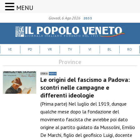
MENU
Giovedì, 6 Ago 2026
20:53
VE
PD
VR
TV
VI
BL
RO
Province
STORIA
PADOVA
Le origini del fascismo a Padova:
scontri nelle campagne e
differenti ideologie
(Prima parte) Nel luglio del 1919, dunque
qualche mese dopo la fondazione del
movimento fascista che avrebbe poi dato
origine al partito guidato da Mussolini, Emilio
De Marchi, figlio del geofisico Luigi, docente