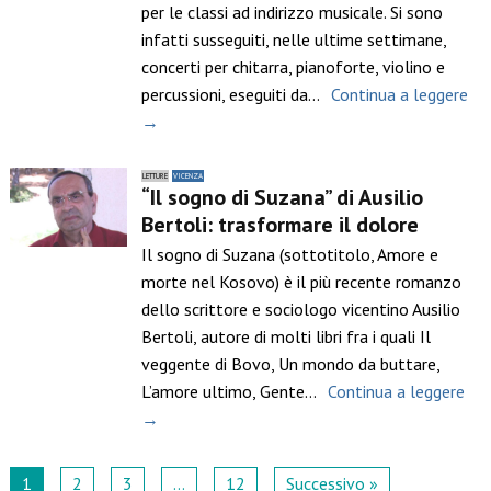
per le classi ad indirizzo musicale. Si sono
infatti susseguiti, nelle ultime settimane,
concerti per chitarra, pianoforte, violino e
percussioni, eseguiti da…
Continua a leggere
→
LETTURE
VICENZA
“Il sogno di Suzana” di Ausilio
Bertoli: trasformare il dolore
Il sogno di Suzana (sottotitolo, Amore e
morte nel Kosovo) è il più recente romanzo
dello scrittore e sociologo vicentino Ausilio
Bertoli, autore di molti libri fra i quali Il
veggente di Bovo, Un mondo da buttare,
L’amore ultimo, Gente…
Continua a leggere
→
1
2
3
…
12
Successivo »