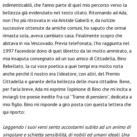
indimenticabili, che fanno parte di quel mio percorso verso la
bellezza già evidenziato nel testo citato. Ritornando ad Ada,
non l’ho più ritrovata in via Aristide Gabelli e, da notizie
successive ottenute da amiche comuni, ho saputo che ormai
rimasta sola, aveva cambiato casa. Finalmente scopro che
abitava in via Vescovado. Previa telefonata, l’ho raggiunta nel
1997 facendole dono di quel libretto da lei molto ammirato, a
mia insaputa consegnato ad un suo amico di Cittadella, Bino
Rebellato, la cui voce poetica a quei tempi era molto nota
anche perché il nostro era l’ideatore, con altri, del Premio
Cittadella e garante della bellezza delle mura cittadine. Bene,
per farla breve, Ada mi esprime l’opinione di Bino che mi incita a
inviargli tre poesie inedite fra cui “Trame di pensiero”, dedicata a
mio figlio. Bino mi risponde a giro posta con questa lettera che
qui riporto:
Leggendo i suoi versi sento accostarmi subito ad un animo di
singolare e schietta sensibilità, di nobili ed umani ideali. Una