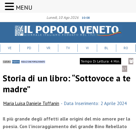
MENU
Lunedì, 10 Ago 2026
10:08
VE
PD
VR
TV
VI
BL
RO
Tempo Di Lettura: 4 Min.
CULTURA
PADOVA
REDAZIONE POPOLOVENETO
17
Storia di un libro: “Sottovoce a te
madre”
Maria Luisa Daniele Toffanin
-
Data Inserimento: 2 Aprile 2024
Il più grande degli affetti alle origini del mio amore per la
poesia. Con l’incoraggiamento del grande Bino Rebellato