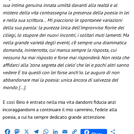
sua intima genuina innata umiltà davanti alla realtà e al
mistero della vita contrassegna la presenza della poesia in lei
e nella sua scrittura… Mi piacciono le spontanee variazioni
della sua parola: la purezza lirica dell’improvviso fiorire dei
ciliegi, lo stupore dei nuovi incontri, i solitari muti lamenti. Ma
nella grande varietà degli eventi, c’è sempre una drammatica
domanda, ininterrotta, cui manca sempre la risposta, cui
nessuno ha mai risposto e forse mai risponderà. Non resta che
affidarci alla ‘zona segreta del cielo’ che lei e pochi altri sanno
vedere E tra questi con lei forse anch’io. Le auguro di non
abbandonare mai la poesia: unica àncora di salvezza del
mondo […].
E così Bino è entrato nella mia vita dandomi fiducia anzi
incoraggiandomi a continuare il mio cammino, fedele alla
poesia, a cui ha sempre dedicato grande attenzione.
Facebook
Mastodon
X
Telegram
WhatsApp
LinkedIn
Email
Copy
Condividi
Share