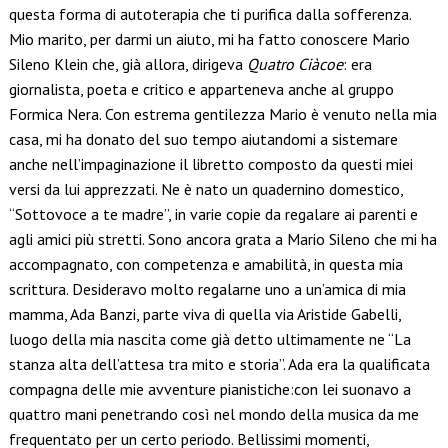
questa forma di autoterapia che ti purifica dalla sofferenza.
Mio marito, per darmi un aiuto, mi ha fatto conoscere Mario
Sileno Klein che, già allora, dirigeva
Quatro Ciàcoe
: era
giornalista, poeta e critico e apparteneva anche al gruppo
Formica Nera. Con estrema gentilezza Mario è venuto nella mia
casa, mi ha donato del suo tempo aiutandomi a sistemare
anche nell’impaginazione il libretto composto da questi miei
versi da lui apprezzati. Ne è nato un quadernino domestico,
“Sottovoce a te madre”, in varie copie da regalare ai parenti e
agli amici più stretti. Sono ancora grata a Mario Sileno che mi ha
accompagnato, con competenza e amabilità, in questa mia
scrittura. Desideravo molto regalarne uno a un’amica di mia
mamma, Ada Banzi, parte viva di quella via Aristide Gabelli,
luogo della mia nascita come già detto ultimamente ne “La
stanza alta dell’attesa tra mito e storia”. Ada era la qualificata
compagna delle mie avventure pianistiche:con lei suonavo a
quattro mani penetrando così nel mondo della musica da me
frequentato per un certo periodo. Bellissimi momenti,