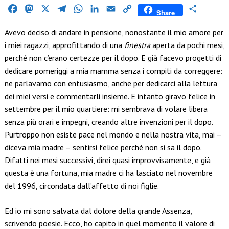
Facebook
Mastodon
X
Telegram
WhatsApp
LinkedIn
Email
Copy
Condividi
Share
Link
Avevo deciso di andare in pensione, nonostante il mio amore per
i miei ragazzi, approfittando di una
finestra
aperta da pochi mesi,
perché non c’erano certezze per il dopo. E già facevo progetti di
dedicare pomeriggi a mia mamma senza i compiti da correggere:
ne parlavamo con entusiasmo, anche per dedicarci alla lettura
dei miei versi e commentarli insieme. E intanto giravo felice in
settembre per il mio quartiere: mi sembrava di volare libera
senza più orari e impegni, creando altre invenzioni per il dopo.
Purtroppo non esiste pace nel mondo e nella nostra vita, mai –
diceva mia madre – sentirsi felice perché non si sa il dopo.
Difatti nei mesi successivi, direi quasi improvvisamente, e già
questa è una fortuna, mia madre ci ha lasciato nel novembre
del 1996, circondata dall’affetto di noi figlie.
Ed io mi sono salvata dal dolore della grande Assenza,
scrivendo poesie. Ecco, ho capito in quel momento il valore di