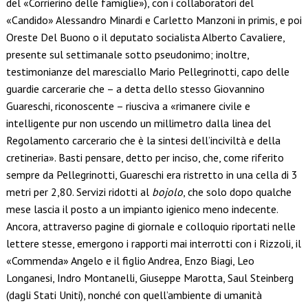
del «Corrierino delle famiglie»), con i collaboratori del
«Candido» Alessandro Minardi e Carletto Manzoni in primis, e poi
Oreste Del Buono o il deputato socialista Alberto Cavaliere,
presente sul settimanale sotto pseudonimo; inoltre,
testimonianze del maresciallo Mario Pellegrinotti, capo delle
guardie carcerarie che – a detta dello stesso Giovannino
Guareschi, riconoscente – riusciva a «rimanere civile e
intelligente pur non uscendo un millimetro dalla linea del
Regolamento carcerario che è la sintesi dell’inciviltà e della
cretineria». Basti pensare, detto per inciso, che, come riferito
sempre da Pellegrinotti, Guareschi era ristretto in una cella di 3
metri per 2,80. Servizi ridotti al
bojolo
, che solo dopo qualche
mese lascia il posto a un impianto igienico meno indecente.
Ancora, attraverso pagine di giornale e colloquio riportati nelle
lettere stesse, emergono i rapporti mai interrotti con i Rizzoli, il
«Commenda» Angelo e il figlio Andrea, Enzo Biagi, Leo
Longanesi, Indro Montanelli, Giuseppe Marotta, Saul Steinberg
(dagli Stati Uniti), nonché con quell’ambiente di umanità