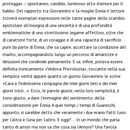
protegga» – spontaneo, candido, luminoso atto d’amore per il
babbo. Del rapporto tra Giovannino e la moglie Ennia il lettore
troverà esemplari espressioni nelle tante pagine dello scambio
epistolare all’insegna di una sincerità e di una profondità
emblematiche di uno strettissimo legame affettivo, oltre che
di carattere forte, di un coraggio e di una capacità di sacrificio
pure da parte di Ennia, che sa capire, accettare la condizione del
marito, accompagnandolo lungo un percorso di amarezze e
delusioni che condivide pienamente. E se, infine, poteva essere
definita ironicamente «Vedova Provvisoria», toccante nella sua
semplice verità appare quanto un giorno Giovannino le scrive:
«Cara e fedelissima compagna dei miei giorni lieti e dei miei
giorni tristi…». Ecco, le parole giuste, nella loro semplicità, il
tono giusto, a dare l’immagine del sentimento, della
considerazione per Ennia. A quei tempi, i tempi di Guareschi,
appunto, si sarebbe detto che veramente i due erano fatti l’uno
per l’altra e l’una per l’altro. E oggi? … In un mondo che parla
tanto di amori ma non sa che cosa sia l’Amore? Una favola