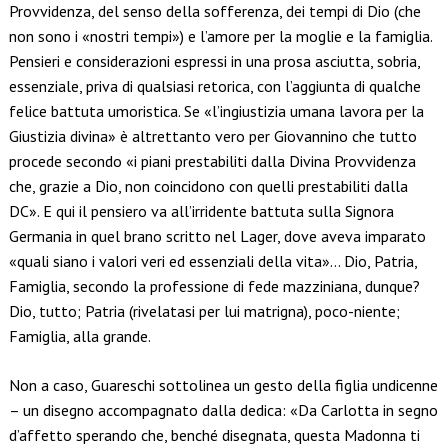
Provvidenza, del senso della sofferenza, dei tempi di Dio (che
non sono i «nostri tempi») e l’amore per la moglie e la famiglia.
Pensieri e considerazioni espressi in una prosa asciutta, sobria,
essenziale, priva di qualsiasi retorica, con l’aggiunta di qualche
felice battuta umoristica. Se «l’ingiustizia umana lavora per la
Giustizia divina» è altrettanto vero per Giovannino che tutto
procede secondo «i piani prestabiliti dalla Divina Provvidenza
che, grazie a Dio, non coincidono con quelli prestabiliti dalla
DC». E qui il pensiero va all’irridente battuta sulla Signora
Germania in quel brano scritto nel Lager, dove aveva imparato
«quali siano i valori veri ed essenziali della vita»… Dio, Patria,
Famiglia, secondo la professione di fede mazziniana, dunque?
Dio, tutto; Patria (rivelatasi per lui matrigna), poco-niente;
Famiglia, alla grande.
Non a caso, Guareschi sottolinea un gesto della figlia undicenne
– un disegno accompagnato dalla dedica: «Da Carlotta in segno
d’affetto sperando che, benché disegnata, questa Madonna ti