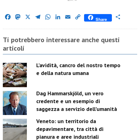
Facebook
Mastodon
X
Telegram
WhatsApp
LinkedIn
Email
Copy
Condividi
Share
Link
Ti potrebbero interessare anche questi
articoli
L’avidità, cancro del nostro tempo
e della natura umana
Dag Hammarskjöld, un vero
credente e un esempio di
saggezza a servizio dell’umanità
Veneto: un territorio da
depavimentare, tra città di
pianura e aree industriali