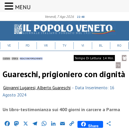
MENU
Venerdì, 7 Ago 2026
22:48
VE
PD
VR
TV
VI
BL
RO
Tempo Di Lettura: 14 Min.
CULTURA
STORIA
REDAZIONE POPOLOVENETO
79
Guareschi, prigioniero con dignità
Giovanni Lugaresi, Alberto Guareschi
-
Data Inserimento: 16
Agosto 2024
Un libro-testimonianza sui 400 giorni in carcere a Parma
Facebook
Mastodon
X
Telegram
WhatsApp
LinkedIn
Email
Copy
Condividi
Share