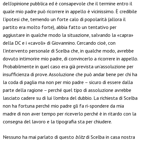
dell’opinione pubblica ed è consapevole che il termine entro il
quale mio padre può ricorrere in appello è vicinissimo. È credibile
l’ipotesi che, temendo un forte calo di popolarità (allora il
partito era molto forte), abbia fatto un tentativo per
aggiustare in qualche modo la situazione, salvando la «capra»
della DC e i «cavoli» di Giovannino. Cercando cioè, con
l’intervento personale di Scelba che, in qualche modo, avrebbe
dovuto intimorire mio padre, di convincerlo a ricorrere in appello.
Probabilmente in quel caso era già prevista un’assoluzione per
insufficienza di prove. Assoluzione che può andar bene per chi ha
la coda di paglia ma non per mio padre – sicuro di essere dalla
parte della ragione – perché quel tipo di assoluzione avrebbe
lasciato cadere su di lui l’ombra del dubbio. La richiesta di Scelba
non ha fortuna perché mio padre gli fa ri-spondere da mia
madre di non aver tempo per riceverlo perché è in ritardo con la
consegna del lavoro e la tipografia sta per chiudere.
Nessuno ha mai parlato di questo
blitz
di Scelba in casa nostra