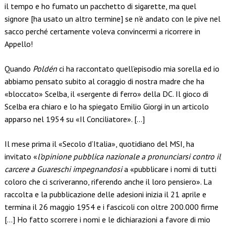
il tempo e ho fumato un pacchetto di sigarette, ma quel
signore [ha usato un altro termine] se n’è andato con le pive nel
sacco perché certamente voleva convincermi a ricorrere in
Appello!
Quando
Poldén
ci ha raccontato quell’episodio mia sorella ed io
abbiamo pensato subito al coraggio di nostra madre che ha
«bloccato» Scelba, il «sergente di ferro» della DC. Il gioco di
Scelba era chiaro e lo ha spiegato Emilio Giorgi in un articolo
apparso nel 1954 su «Il Conciliatore». […]
Il mese prima il «Secolo d’Italia», quotidiano del MSI, ha
invitato «
l’opinione pubblica nazionale a pronunciarsi contro il
carcere a Guareschi impegnandosi
a «pubblicare i nomi di tutti
coloro che ci scriveranno, riferendo anche il loro pensiero». La
raccolta e la pubblicazione delle adesioni inizia il 21 aprile e
termina il 26 maggio 1954 e i fascicoli con oltre 200.000 firme
[…] Ho fatto scorrere i nomi e le dichiarazioni a favore di mio