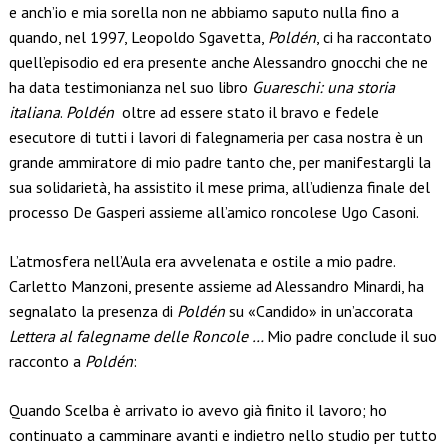
e anch’io e mia sorella non ne abbiamo saputo nulla fino a
quando, nel 1997, Leopoldo Sgavetta,
Poldén
, ci ha raccontato
quell’episodio ed era presente anche Alessandro gnocchi che ne
ha data testimonianza nel suo libro
Guareschi: una storia
italiana
.
Poldén
oltre ad essere stato il bravo e fedele
esecutore di tutti i lavori di falegnameria per casa nostra è un
grande ammiratore di mio padre tanto che, per manifestargli la
sua solidarietà, ha assistito il mese prima, all’udienza finale del
processo De Gasperi assieme all’amico roncolese Ugo Casoni.
L’atmosfera nell’Aula era avvelenata e ostile a mio padre.
Carletto Manzoni, presente assieme ad Alessandro Minardi, ha
segnalato la presenza di
Poldén
su «Candido» in un’accorata
Lettera al falegname delle Roncole …
Mio padre conclude il suo
racconto a
Poldén
:
Quando Scelba è arrivato io avevo già finito il lavoro; ho
continuato a camminare avanti e indietro nello studio per tutto