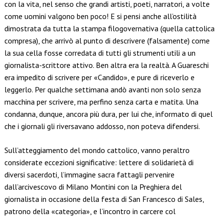
con la vita, nel senso che grandi artisti, poeti, narratori, a volte
come uomini valgono ben poco! E si pensi anche all’ostilità
dimostrata da tutta la stampa filogovernativa (quella cattolica
compresa), che arrivò al punto di descrivere (falsamente) come
la sua cella fosse corredata di tutti gli strumenti utili a un
giornalista-scrittore attivo. Ben altra era la realtà. A Guareschi
era impedito di scrivere per «Candido», e pure di riceverlo e
leggerlo. Per qualche settimana andò avanti non solo senza
macchina per scrivere, ma perfino senza carta e matita. Una
condanna, dunque, ancora più dura, per lui che, informato di quel
che i giornali gli riversavano addosso, non poteva difendersi.
Sull’atteggiamento del mondo cattolico, vanno peraltro
considerate eccezioni significative: lettere di solidarietà di
diversi sacerdoti, l’immagine sacra fattagli pervenire
dall’arcivescovo di Milano Montini con la Preghiera del
giornalista in occasione della festa di San Francesco di Sales,
patrono della «categoria», e l’incontro in carcere col