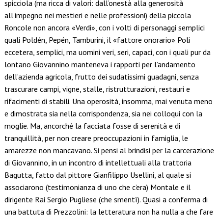
spicciola (ma ricca di valori: dall’onestà alla generosità
all’impegno nei mestieri e nelle professioni) della piccola
Roncole non ancora «Verdi», con i volti di personaggi semplici
quali Poldén, Pepén, Tamburini, il «fattore onorario» Poli
eccetera, semplici, ma uomini veri, seri, capaci, con i quali pur da
lontano Giovannino manteneva i rapporti per l’andamento
dell’azienda agricola, frutto dei sudatissimi guadagni, senza
trascurare campi, vigne, stalle, ristrutturazioni, restauri e
rifacimenti di stabili. Una operosità, insomma, mai venuta meno
e dimostrata sia nella corrispondenza, sia nei colloqui con la
moglie. Ma, ancorché la facciata fosse di serenità e di
tranquillità, per non creare preoccupazioni in famiglia, le
amarezze non mancavano. Si pensi al brindisi per la carcerazione
di Giovannino, in un incontro di intellettuali alla trattoria
Bagutta, fatto dal pittore Gianfilippo Usellini, al quale si
associarono (testimonianza di uno che c’era) Montale e il
dirigente Rai Sergio Pugliese (che smentì). Quasi a conferma di
una battuta di Prezzolini: la letteratura non ha nulla a che fare