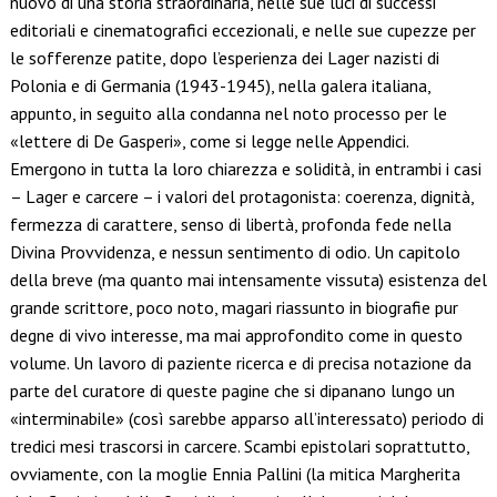
nuovo di una storia straordinaria, nelle sue luci di successi
editoriali e cinematografici eccezionali, e nelle sue cupezze per
le sofferenze patite, dopo l’esperienza dei Lager nazisti di
Polonia e di Germania (1943-1945), nella galera italiana,
appunto, in seguito alla condanna nel noto processo per le
«lettere di De Gasperi», come si legge nelle Appendici.
Emergono in tutta la loro chiarezza e solidità, in entrambi i casi
– Lager e carcere – i valori del protagonista: coerenza, dignità,
fermezza di carattere, senso di libertà, profonda fede nella
Divina Provvidenza, e nessun sentimento di odio. Un capitolo
della breve (ma quanto mai intensamente vissuta) esistenza del
grande scrittore, poco noto, magari riassunto in biografie pur
degne di vivo interesse, ma mai approfondito come in questo
volume. Un lavoro di paziente ricerca e di precisa notazione da
parte del curatore di queste pagine che si dipanano lungo un
«interminabile» (così sarebbe apparso all’interessato) periodo di
tredici mesi trascorsi in carcere. Scambi epistolari soprattutto,
ovviamente, con la moglie Ennia Pallini (la mitica Margherita