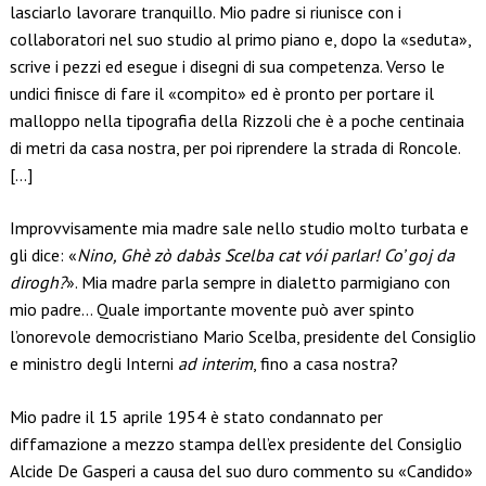
lasciarlo lavorare tranquillo. Mio padre si riunisce con i
collaboratori nel suo studio al primo piano e, dopo la «seduta»,
scrive i pezzi ed esegue i disegni di sua competenza. Verso le
undici finisce di fare il «compito» ed è pronto per portare il
malloppo nella tipografia della Rizzoli che è a poche centinaia
di metri da casa nostra, per poi riprendere la strada di Roncole.
[…]
Improvvisamente mia madre sale nello studio molto turbata e
gli dice: «
Nino, Ghè zò dabàs Scelba cat vói parlar! Co’ goj da
dirogh?
». Mia madre parla sempre in dialetto parmigiano con
mio padre… Quale importante movente può aver spinto
l’onorevole democristiano Mario Scelba, presidente del Consiglio
e ministro degli Interni
ad interim
, fino a casa nostra?
Mio padre il 15 aprile 1954 è stato condannato per
diffamazione a mezzo stampa dell’ex presidente del Consiglio
Alcide De Gasperi a causa del suo duro commento su «Candido»