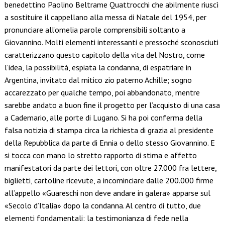
benedettino Paolino Beltrame Quattrocchi che abilmente riuscì
a sostituire il cappellano alla messa di Natale del 1954, per
pronunciare all’omelia parole comprensibili soltanto a
Giovannino. Molti elementi interessanti e pressoché sconosciuti
caratterizzano questo capitolo della vita del Nostro, come
l’idea, la possibilità, espiata la condanna, di espatriare in
Argentina, invitato dal mitico zio paterno Achille; sogno
accarezzato per qualche tempo, poi abbandonato, mentre
sarebbe andato a buon fine il progetto per l’acquisto di una casa
a Cademario, alle porte di Lugano. Si ha poi conferma della
falsa notizia di stampa circa la richiesta di grazia al presidente
della Repubblica da parte di Ennia o dello stesso Giovannino. E
si tocca con mano lo stretto rapporto di stima e affetto
manifestatori da parte dei lettori, con oltre 27.000 fra lettere,
biglietti, cartoline ricevute, a incominciare dalle 200.000 firme
all’appello «Guareschi non deve andare in galera» apparse sul
«Secolo d’Italia» dopo la condanna. Al centro di tutto, due
elementi fondamentali: la testimonianza di fede nella