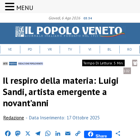
MENU
Giovedì, 6 Ago 2026
03:34
VE
PD
VR
TV
VI
BL
RO
Tempo Di Lettura: 5 Min.
ARTE
PADOVA
REDAZIONE POPOLOVENETO
102
Il respiro della materia: Luigi
Sandi, artista emergente a
novant’anni
Redazione
-
Data Inserimento: 17 Ottobre 2025
Facebook
Mastodon
X
Telegram
WhatsApp
LinkedIn
Email
Copy
Condividi
Share