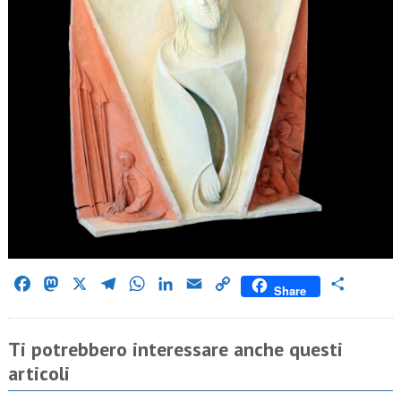
Facebook
Mastodon
X
Telegram
WhatsApp
LinkedIn
Email
Copy
Condividi
Share
Link
Ti potrebbero interessare anche questi
articoli