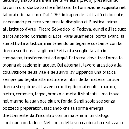
dell’Artigianato alla Biennale di Venezia (1966), presentando
lavori in oro sbalzato che riflettono la formazione acquisita nel
laboratorio paterno. Dal 1963 intraprende l’attività di docente,
insegnando per circa vent’anni la disciplina di Plastica: prima
all’Istituto d’Arte “Pietro Selvatico” di Padova, quindi all’Istituto
d’arte Antonio Corradini di Este. Parallelamente, porta avanti la
sua attività artistica, mantenendo un legame costante con la
ricerca scultorea. Negli anni Settanta sceglie la vita in
campagna, trasferendosi ad Arquà Petrarca, dove trasforma la
propria abitazione in atelier. Qui alterna il lavoro artistico alla
coltivazione della vite e dell’ulivo, sviluppando una pratica
sempre più legata alla natura e ai ritmi della materia. La sua
ricerca si esprime attraverso molteplici materiali – marmo,
pietra, ceramica, legno, bronzo e metalli sbalzati – ma trova
nel marmo la sua voce più profonda. Sandi scolpisce senza
bozzetti preparatori, lasciando che la forma emerga
direttamente dall’incontro con la materia, in un dialogo
continuo con la luce. Nel corso della sua carriera ha realizzato