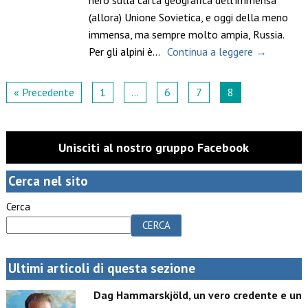
(allora) Unione Sovietica, e oggi della meno
immensa, ma sempre molto ampia, Russia.
Per gli alpini è…
Continua a leggere →
« Precedente
1
…
6
7
8
Unisciti al nostro gruppo Facebook
Cerca nel sito
Cerca
CERCA
Ultimi articoli di questa sezione
Dag Hammarskjöld, un vero credente e un