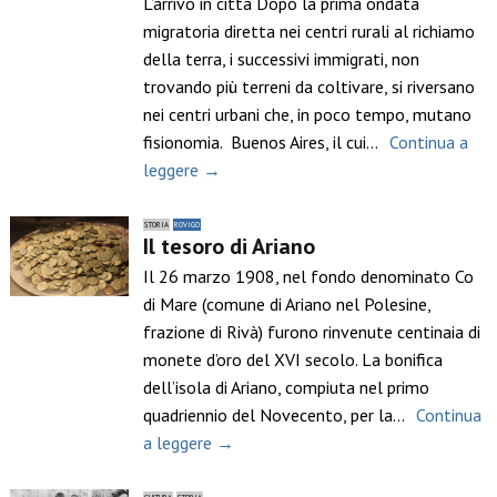
L’arrivo in città Dopo la prima ondata
migratoria diretta nei centri rurali al richiamo
della terra, i successivi immigrati, non
trovando più terreni da coltivare, si riversano
nei centri urbani che, in poco tempo, mutano
fisionomia. Buenos Aires, il cui…
Continua a
leggere →
STORIA
ROVIGO
Il tesoro di Ariano
Il 26 marzo 1908, nel fondo denominato Co
di Mare (comune di Ariano nel Polesine,
frazione di Rivà) furono rinvenute centinaia di
monete d’oro del XVI secolo. La bonifica
dell’isola di Ariano, compiuta nel primo
quadriennio del Novecento, per la…
Continua
a leggere →