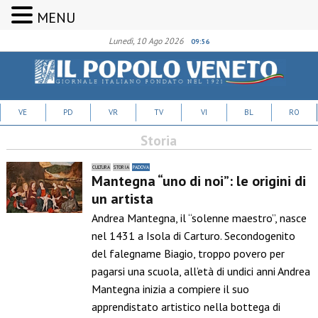
MENU
Lunedì, 10 Ago 2026
09:56
VE
PD
VR
TV
VI
BL
RO
Storia
CULTURA
STORIA
PADOVA
Mantegna “uno di noi”: le origini di
un artista
Andrea Mantegna, il “solenne maestro”, nasce
nel 1431 a Isola di Carturo. Secondogenito
del falegname Biagio, troppo povero per
pagarsi una scuola, all’età di undici anni Andrea
Mantegna inizia a compiere il suo
apprendistato artistico nella bottega di