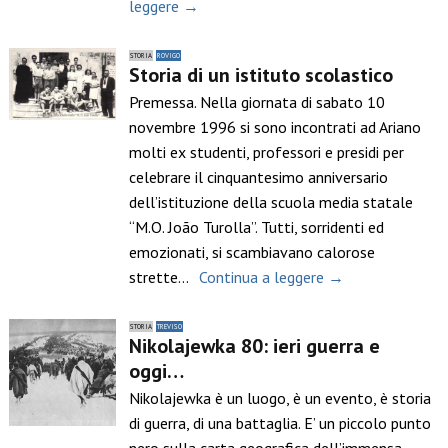
leggere →
STORIA
ROVIGO
Storia di un istituto scolastico
Premessa. Nella giornata di sabato 10
novembre 1996 si sono incontrati ad Ariano
molti ex studenti, professori e presidi per
celebrare il cinquantesimo anniversario
dell’istituzione della scuola media statale
“M.O. João Turolla”. Tutti, sorridenti ed
emozionati, si scambiavano calorose
strette…
Continua a leggere →
STORIA
TREVISO
Nikolajewka 80: ieri guerra e
oggi…
Nikolajewka è un luogo, è un evento, è storia
di guerra, di una battaglia. E’ un piccolo punto
nero sulla carta geografica dell’immensa