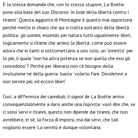
È la stessa domanda che, con lo stesso stupore, La Boétie
pone alla base del suo
Discorso
“in lode della libertà contro i
tiranni”. Questa aggiunta di Montaigne è quanto mai opportuna
perché mette in chiaro che qui si tratta soltanto della libertà
politica: gli uomini, essendo per natura tutti ugualmente liberi,
logicamente si ritiene che amino la libertà; come può essere
allora che in tanti si sottomettano a uno solo, un “ometto” per
lo più, il quale “non ha altra potenza se non quella che essi gli
concedono”? Perché per liberarsi non c’è bisogno della
rivoluzione né della guerra: basta “volerlo fare. Decidetevi a
non servire più, ed eccovi liberi”.
Così, a differenza dei cannibali, il signor de La Boétie arriva
consequenzialmente a darsi anche una risposta: vuol dire che, se
ci sono servi e tiranni, questo non dipende dai tiranni, che non
avrebbero, in sé, la forza di imporsi, ma dai servi, che tali
vogliono essere. La servitù è dunque volontaria.