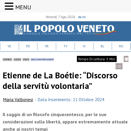
MENU
Venerdì, 7 Ago 2026
06:55
VE
PD
VR
TV
VI
BL
RO
Tempo Di Lettura: 5 Min.
COMMENTI
CULTURA
STORIA
REDAZIONE POPOLOVENETO
202
Etienne de La Boétie: “Discorso
della servitù volontaria”
Maria Valbonesi
-
Data Inserimento: 11 Ottobre 2024
Il saggio di un filosofo cinquecentesco, per le sue
considerazioni sulla libertà, appare estremamente attuale
anche ai nostri tempi