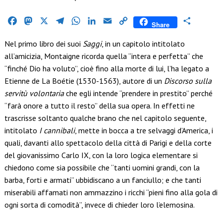
Facebook
Mastodon
X
Telegram
WhatsApp
LinkedIn
Email
Copy
Condividi
Share
Link
Nel primo libro dei suoi
Saggi
, in un capitolo intitolato
all’amicizia, Montaigne ricorda quella “intera e perfetta” che
“finché Dio ha voluto”, cioè fino alla morte di lui, l’ha legato a
Etienne de La Boétie (1530-1563), autore di un
Discorso sulla
servitù volontaria
che egli intende “prendere in prestito” perché
“farà onore a tutto il resto” della sua opera. In effetti ne
trascrisse soltanto qualche brano che nel capitolo seguente,
intitolato
I cannibali
, mette in bocca a tre selvaggi d’America, i
quali, davanti allo spettacolo della città di Parigi e della corte
del giovanissimo Carlo IX, con la loro logica elementare si
chiedono come sia possibile che “tanti uomini grandi, con la
barba, forti e armati” ubbidiscano a un fanciullo; e che tanti
miserabili affamati non ammazzino i ricchi “pieni fino alla gola di
ogni sorta di comodità”, invece di chieder loro l’elemosina.