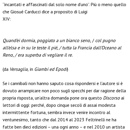
“incantati e affascinati dal solo nome d’uno”. Più o meno quello
che Giosué Carducci dice a proposito di Luigi
XIV:
Quand’ei dormia, poggiato a un bianco seno,
/
col pugno
all’elsa e in su le teste il pié, / tutta la Francia dall’Oceano al
Reno, / era superba di vegliare il re.
(da
Versaglia,
in
Giambi ed Epodi
)
Se i cannibali non hanno saputo cosa rispondersi e l’autore si è
dovuto arrampicare non poco sugli specchi per dar ragione della
propria risposta, un’altra domanda pone ora questo
Discorso
ai
lettori di oggi: perché, dopo cinque secoli di assai modesta
intermittente fortuna, sembra invece venire incontro al
ventunesimo, tanto che dal 2014 al 2023 Feltrinelli ne ha
fatte ben dieci edizioni – una ogni anno – e nel 2010 un artista