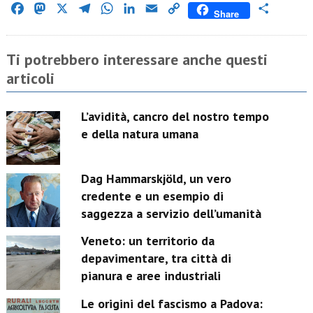
Facebook
Mastodon
X
Telegram
WhatsApp
LinkedIn
Email
Copy
Condividi
Share
Link
Ti potrebbero interessare anche questi
articoli
L’avidità, cancro del nostro tempo
e della natura umana
Dag Hammarskjöld, un vero
credente e un esempio di
saggezza a servizio dell’umanità
Veneto: un territorio da
depavimentare, tra città di
pianura e aree industriali
Le origini del fascismo a Padova: