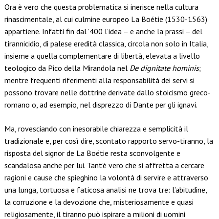
Ora è vero che questa problematica si inerisce nella cultura
rinascimentale, al cui culmine europeo La Boétie (1530-1563)
appartiene. Infatti fin dal ’400 l’idea – e anche la prassi – del
tirannicidio, di palese eredità classica, circola non solo in Italia,
insieme a quella complementare di libertà, elevata a livello
teologico da Pico della Mirandola nel
De dignitate hominis
;
mentre frequenti riferimenti alla responsabilità dei servi si
possono trovare nelle dottrine derivate dallo stoicismo greco-
romano o, ad esempio, nel disprezzo di Dante per gli ignavi.
Ma, rovesciando con inesorabile chiarezza e semplicità il
tradizionale e, per così dire, scontato rapporto servo-tiranno, la
risposta del signor de La Boétie resta sconvolgente e
scandalosa anche per lui. Tant’è vero che si affretta a cercare
ragioni e cause che spieghino la volontà di servire e attraverso
una lunga, tortuosa e faticosa analisi ne trova tre: l’abitudine,
la corruzione e la devozione che, misteriosamente e quasi
religiosamente, il tiranno può ispirare a milioni di uomini