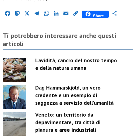
Facebook
Mastodon
X
Telegram
WhatsApp
LinkedIn
Email
Copy
Condividi
Share
Link
Ti potrebbero interessare anche questi
articoli
L’avidità, cancro del nostro tempo
e della natura umana
Dag Hammarskjöld, un vero
credente e un esempio di
saggezza a servizio dell’umanità
Veneto: un territorio da
depavimentare, tra città di
pianura e aree industriali