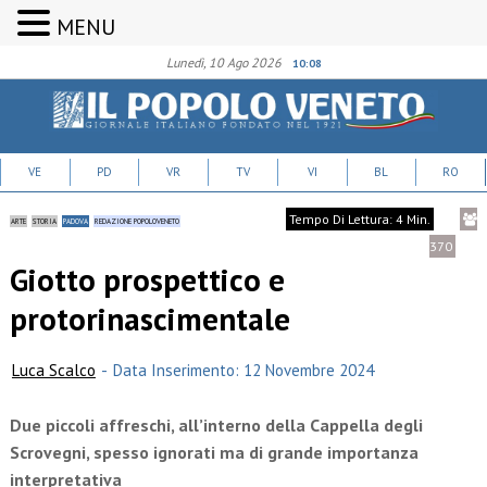
MENU
Lunedì, 10 Ago 2026
10:08
VE
PD
VR
TV
VI
BL
RO
Tempo Di Lettura: 4 Min.
ARTE
STORIA
PADOVA
REDAZIONE POPOLOVENETO
370
Giotto prospettico e
protorinascimentale
Luca Scalco
-
Data Inserimento: 12 Novembre 2024
Due piccoli affreschi, all’interno della Cappella degli
Scrovegni, spesso ignorati ma di grande importanza
interpretativa