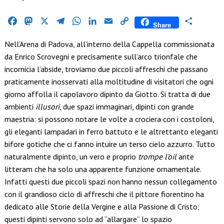
Facebook
Mastodon
X
Telegram
WhatsApp
LinkedIn
Email
Copy
Condividi
Share
Link
Nell’Arena di Padova, all’interno della Cappella commissionata
da Enrico Scrovegni e precisamente sull’arco trionfale che
incornicia l’abside, troviamo due piccoli affreschi che passano
praticamente inosservati alla moltitudine di visitatori che ogni
giorno affolla il capolavoro dipinto da Giotto. Si tratta di due
ambienti
illusori
, due spazi immaginari, dipinti con grande
maestria: si possono notare le volte a crociera con i costoloni,
gli eleganti lampadari in ferro battuto e le altrettanto eleganti
bifore gotiche che ci fanno intuire un terso cielo azzurro. Tutto
naturalmente dipinto, un vero e proprio
trompe l’oil
ante
litteram che ha solo una apparente funzione ornamentale.
Infatti questi due piccoli spazi non hanno nessun collegamento
con il grandioso ciclo di affreschi che il pittore fiorentino ha
dedicato alle Storie della Vergine e alla Passione di Cristo;
questi dipinti servono solo ad “allargare” lo spazio