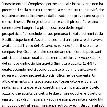
“rinascimentali”. Complessa perché una tale innovazione non ha
precedenti nella pittura trecentesca e come tutte le novità che
si allontanano radicalmente dalla tradizione provocano stupore
e smarrimento. Emerge chiaramente che il pittore fiorentino,
come scrive Longhi, “ha piena coscienza delle regole
prospettiche” e conclude un suo percorso iniziato sui muri della
Basilica Superiore di Assisi, una decina di anni prima, e che aveva
avuto nell’affresco del
Presepe di Greccio
forse il suo apice
compositivo. Occorre anche considerare che i Coretti padovani
anticipano di quasi quattro decenni la celebre
Annunciazione
del senese Ambrogio Lorenzetti (firmata e datata 1344) la
quale, secondo molti storici dell’arte è il primo tentativo di
ricreare un piano prospettico scientificamente coerente. Un
altro elemento che lascia sorpreso l’osservatore è il grande
realismo che traspare dai coretti: si noti in particolare il cielo
azzurro che spunta da dietro le due bifore gotiche: è il cielo di
una giornata di primavera a Padova e non il pesante sfondo blu
simbolico degli affreschi presente agli Scrovegni. Bisogna infatti