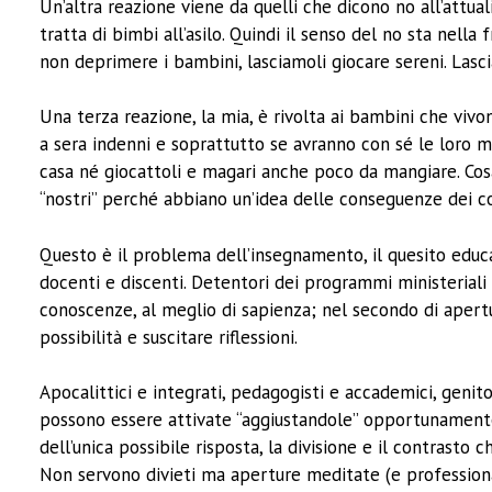
Un’altra reazione viene da quelli che dicono no all’attua
tratta di bimbi all’asilo. Quindi il senso del no sta nel
non deprimere i bambini, lasciamoli giocare sereni. Lasc
Una terza reazione, la mia, è rivolta ai bambini che vi
a sera indenni e soprattutto se avranno con sé le loro 
casa né giocattoli e magari anche poco da mangiare. Cosa
“nostri” perché abbiano un’idea delle conseguenze dei 
Questo è il problema dell’insegnamento, il quesito educat
docenti e discenti. Detentori dei programmi ministeriali 
conoscenze, al meglio di sapienza; nel secondo di apertu
possibilità e suscitare riflessioni.
Apocalittici e integrati, pedagogisti e accademici, genito
possono essere attivate “aggiustandole” opportunamente 
dell’unica possibile risposta, la divisione e il contrast
Non servono divieti ma aperture meditate (e professiona