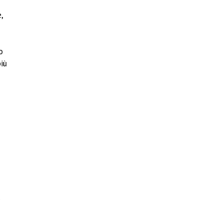
,
o
iù
.