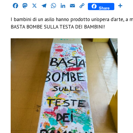
Facebook
Mastodon
X
Telegram
WhatsApp
LinkedIn
Email
Copy
Cond
Share
Link
I bambini di un asilo hanno prodotto un’opera d’arte, a m
BASTA BOMBE SULLA TESTA DEI BAMBINI!