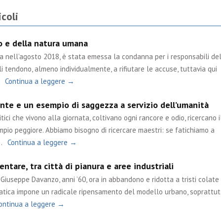
coli
po e della natura umana
ta nell’agosto 2018, è stata emessa la condanna per i responsabili de
i tendono, almeno individualmente, a rifiutare le accuse, tuttavia qui
Continua a leggere →
nte e un esempio di saggezza a servizio dell’umanità
tici che vivono alla giornata, coltivano ogni rancore e odio, ricercano i
mpio peggiore. Abbiamo bisogno di ricercare maestri: se fatichiamo a
…
Continua a leggere →
ntare, tra città di pianura e aree industriali
Giuseppe Davanzo, anni ’60, ora in abbandono e ridotta a tristi colate 
matica impone un radicale ripensamento del modello urbano, soprattut
ontinua a leggere →