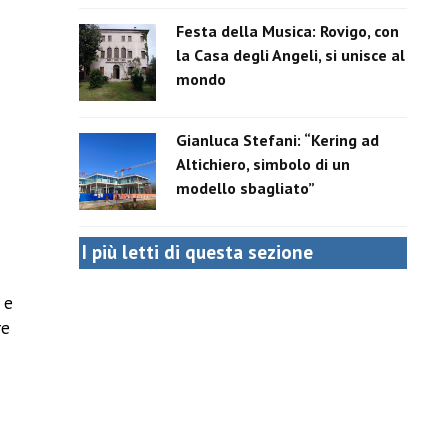
Festa della Musica: Rovigo, con
la Casa degli Angeli, si unisce al
mondo
Gianluca Stefani: “Kering ad
Altichiero, simbolo di un
modello sbagliato”
I più letti di questa sezione
 e
re