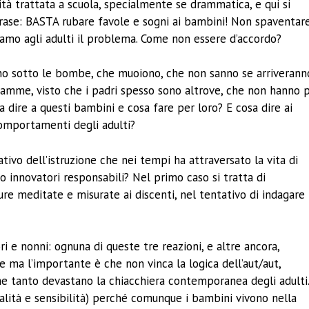
lità trattata a scuola, specialmente se drammatica, e qui si
la frase: BASTA rubare favole e sogni ai bambini! Non spaventare
iamo agli adulti il problema. Come non essere d’accordo?
vono sotto le bombe, che muoiono, che non sanno se arriverann
mamme, visto che i padri spesso sono altrove, che non hanno p
 dire a questi bambini e cosa fare per loro? E cosa dire ai
comportamenti degli adulti?
ivo dell’istruzione che nei tempi ha attraversato la vita di
o innovatori responsabili? Nel primo caso si tratta di
re meditate e misurate ai discenti, nel tentativo di indagare
ri e nonni: ognuna di queste tre reazioni, e altre ancora,
ma l’importante è che non vinca la logica dell’aut/aut,
o che tanto devastano la chiacchiera contemporanea degli adulti
lità e sensibilità) perché comunque i bambini vivono nella