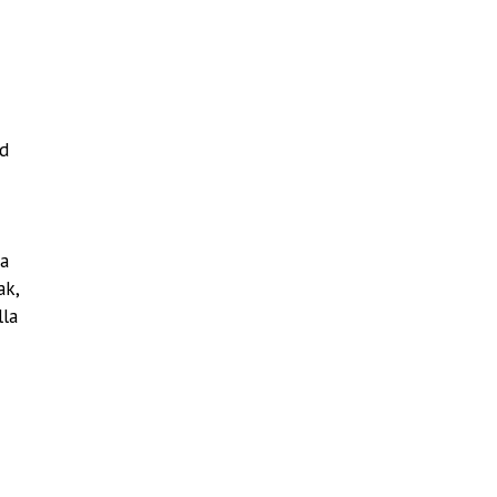
ad
za
ak,
lla