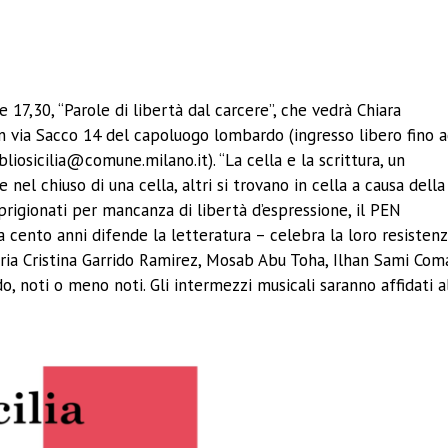
17,30, “Parole di libertà dal carcere”, che vedrà Chiara
 in via Sacco 14 del capoluogo lombardo (ingresso libero fino 
iosicilia@comune.milano.it). “La cella e la scrittura, un
nel chiuso di una cella, altri si trovano in cella a causa della
mprigionati per mancanza di libertà d’espressione, il PEN
da cento anni difende la letteratura – celebra la loro resisten
Maria Cristina Garrido Ramirez, Mosab Abu Toha, Ilhan Sami Com
, noti o meno noti. Gli intermezzi musicali saranno affidati a