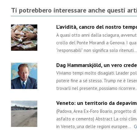
Ti potrebbero interessare anche questi arti
L’avidità, cancro del nostro tem
A quasi otto anni dalla sciagura, avvenu
crollo del Ponte Morandi a Genova. I qual
“responsabili” non significa solo ritenuti…
Dag Hammarskjöld, un vero crede
Viviamo tempi molto disagiati. Leader poli
potere fine a sé stesso. Trump ne è l’ese
trovarli nel presente, possiamo ricorrere
Veneto: un territorio da depavime
(Padova, Area Ex-Foro Boario, progetto di 
asfalto e cemento) Abstract La crisi cli
in Veneto, una delle regioni europee…
C