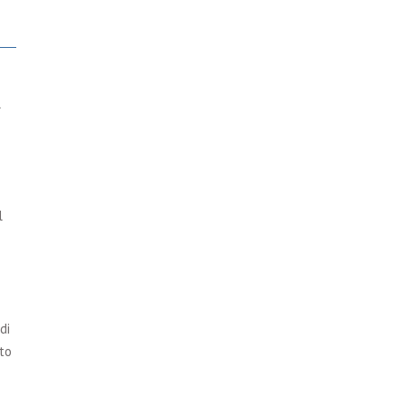
l
l
di
to