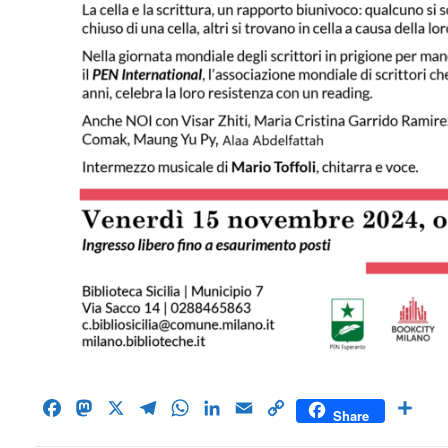
Facebook
Mastodon
X
Telegram
WhatsApp
LinkedIn
Email
Copy
Cond
Share
Link