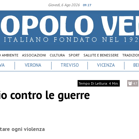
Giovedì, 6 Ago 2026
09:27
D AMBIENTE
ASSOCIAZIONI
CULTURA
SPORT
SALUTE E BENESSERE
TRADIZION
VA
VERONA
TREVISO
VICENZA
BE
Tempo Di Lettura: 4 Min.
47
o contro le guerre
utare ogni violenza