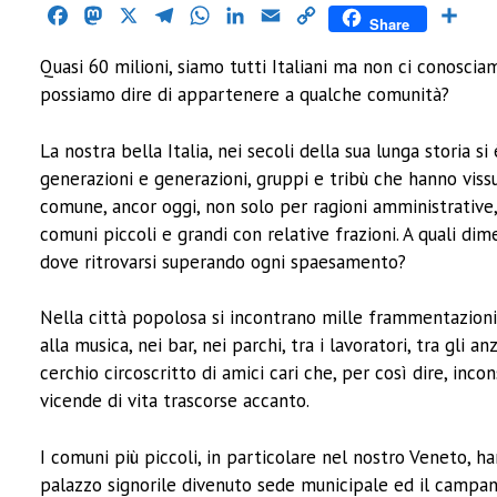
Facebook
Mastodon
X
Telegram
WhatsApp
LinkedIn
Email
Copy
Cond
Share
Link
Quasi 60 milioni, siamo tutti Italiani ma non ci conosci
possiamo dire di appartenere a qualche comunità?
La nostra bella Italia, nei secoli della sua lunga storia 
generazioni e generazioni, gruppi e tribù che hanno vissu
comune, ancor oggi, non solo per ragioni amministrative, l’
comuni piccoli e grandi con relative frazioni. A quali dim
dove ritrovarsi superando ogni spaesamento?
Nella città popolosa si incontrano mille frammentazioni, i
alla musica, nei bar, nei parchi, tra i lavoratori, tra gli
cerchio circoscritto di amici cari che, per così dire, in
vicende di vita trascorse accanto.
I comuni più piccoli, in particolare nel nostro Veneto, h
palazzo signorile divenuto sede municipale ed il campanil