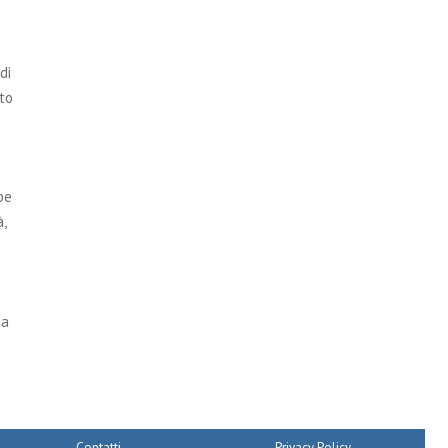
di
to
be
,
 a
Contatti
Privacy Policy