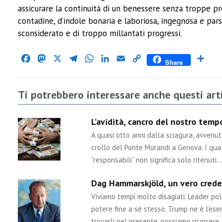
assicurare la continuità di un benessere senza troppe p
contadine, d’indole bonaria e laboriosa, ingegnosa e par
sconsiderato e di troppo millantati progressi.
Facebook
Mastodon
X
Telegram
WhatsApp
LinkedIn
Email
Copy
Cond
Share
Link
Ti potrebbero interessare anche questi arti
L’avidità, cancro del nostro tem
A quasi otto anni dalla sciagura, avvenu
crollo del Ponte Morandi a Genova. I qual
“responsabili” non significa solo ritenuti…
Dag Hammarskjöld, un vero crede
Viviamo tempi molto disagiati. Leader poli
potere fine a sé stesso. Trump ne è l’ese
trovarli nel presente, possiamo ricorrere