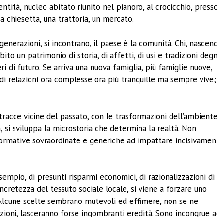
ntità, nucleo abitato riunito nel pianoro, al crocicchio, press
a chiesetta, una trattoria, un mercato.
generazioni, si incontrano, il paese è la comunità. Chi, nascen
ito un patrimonio di storia, di affetti, di usi e tradizioni deg
ri di futuro. Se arriva una nuova famiglia, più famiglie nuove,
 di relazioni ora complesse ora più tranquille ma sempre vive;
tracce vicine del passato, con le trasformazioni dell’ambient
ua, si sviluppa la microstoria che determina la realtà. Non
 normative sovraordinate e generiche ad impattare incisivamen
empio, di presunti risparmi economici, di razionalizzazioni di
oncretezza del tessuto sociale locale, si viene a forzare uno
. Alcune scelte sembrano mutevoli ed effimere, non se ne
zioni, lasceranno forse ingombranti eredità. Sono incongrue 