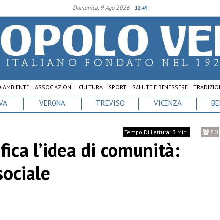
Domenica, 9 Ago 2026
12:49
D AMBIENTE
ASSOCIAZIONI
CULTURA
SPORT
SALUTE E BENESSERE
TRADIZION
VA
VERONA
TREVISO
VICENZA
BE
Tempo Di Lettura: 3 Min.
50
ica l’idea di comunità:
sociale