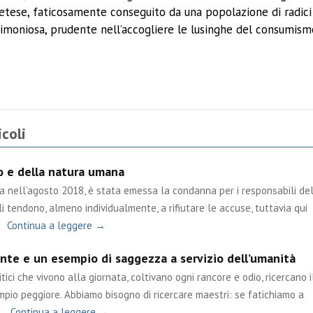
retese, faticosamente conseguito da una popolazione di radici
simoniosa, prudente nell’accogliere le lusinghe del consumis
ividi
coli
po e della natura umana
ta nell’agosto 2018, è stata emessa la condanna per i responsabili de
i tendono, almeno individualmente, a rifiutare le accuse, tuttavia qui
Continua a leggere →
nte e un esempio di saggezza a servizio dell’umanità
tici che vivono alla giornata, coltivano ogni rancore e odio, ricercano i
mpio peggiore. Abbiamo bisogno di ricercare maestri: se fatichiamo a
…
Continua a leggere →