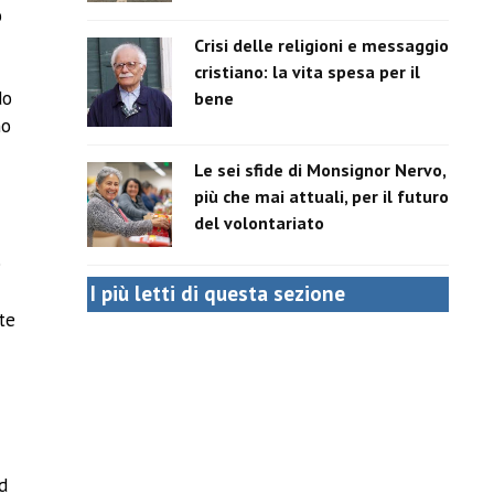
o
Crisi delle religioni e messaggio
cristiano: la vita spesa per il
do
bene
no
Le sei sfide di Monsignor Nervo,
più che mai attuali, per il futuro
del volontariato
e
I più letti di questa sezione
te
ad