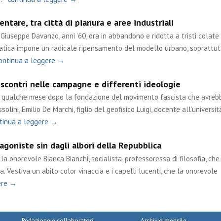
ntare, tra città di pianura e aree industriali
Giuseppe Davanzo, anni ’60, ora in abbandono e ridotta a tristi colate 
matica impone un radicale ripensamento del modello urbano, soprattut
ontinua a leggere →
 scontri nelle campagne e differenti ideologie
ue qualche mese dopo la fondazione del movimento fascista che avreb
olini, Emilio De Marchi, figlio del geofisico Luigi, docente all’università
tinua a leggere →
goniste sin dagli albori della Repubblica
a onorevole Bianca Bianchi, socialista, professoressa di filosofia, che
. Vestiva un abito color vinaccia e i capelli lucenti, che la onorevole
ere →
Redazione e collaboratori
Archivio mensile