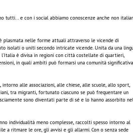
ividi
amo tutti… e con i social abbiamo conoscenze anche non italia
si è plasmata nelle forme attuali attraverso le vicende di
to isolati o uniti secondo intricate vicende. Unita da una ling
Italia è divisa in regioni con città costellate di quartieri,
ensioni, in quali ambiti può formarsi una comunità significativ
ntorno alle associazioni, alle chiese, alle scuole, allo sport,
 anziani, tra migranti, fortunato ciascuno se può frequentare un
consciamente sono diventati parte di sé e lo hanno assorbito ne
anno individualità meno complesse, raccolti spesso intorno al
e a ritmare le ore, gli avvisi e gli allarmi. Con o senza sede