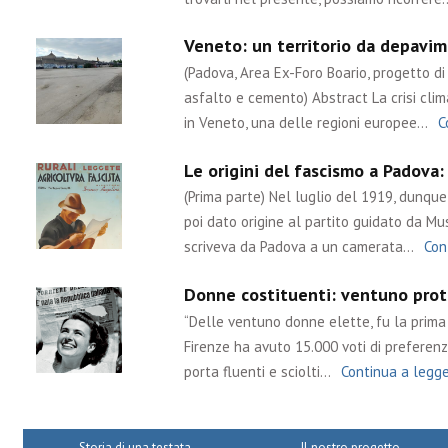
Veneto: un territorio da depavime
(Padova, Area Ex-Foro Boario, progetto di 
asfalto e cemento) Abstract La crisi cli
in Veneto, una delle regioni europee…
C
Le origini del fascismo a Padova:
(Prima parte) Nel luglio del 1919, dunq
poi dato origine al partito guidato da Muss
scriveva da Padova a un camerata…
Con
Donne costituenti: ventuno prota
“Delle ventuno donne elette, fu la prima l
Firenze ha avuto 15.000 voti di preferenza
porta fluenti e sciolti…
Continua a legg
Storia di una testata
Il nostro progetto